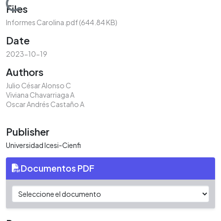
Loading...
Files
Informes Carolina.pdf
(644.84 KB)
Date
2023-10-19
Authors
Julio César Alonso C
Viviana Chavarriaga A
Oscar Andrés Castaño A
Publisher
Universidad Icesi-Cienfi
Documentos PDF