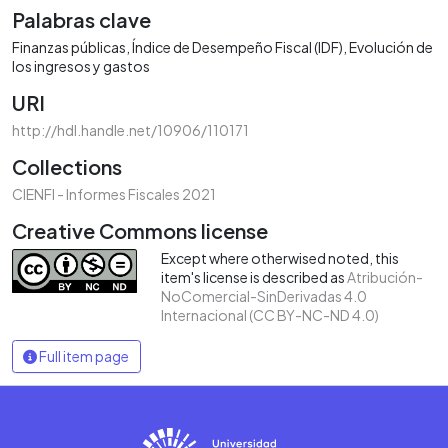
Palabras clave
Finanzas públicas
Índice de Desempeño Fiscal (IDF)
Evolución de
los ingresos y gastos
URI
http://hdl.handle.net/10906/110171
Collections
CIENFI - Informes Fiscales 2021
Creative Commons license
Except where otherwised noted, this
item's license is described as
Atribución-
NoComercial-SinDerivadas 4.0
Internacional (CC BY-NC-ND 4.0)
Full item page