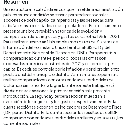
Resumen
Una estructura fiscal sólida en cualquier nivel de la administración
pública es una condición necesaria para realizar todas las
acciones de política pública imperiosas y las deseadas para
satisfacer las necesidades de sus pobladores. Este documento
presenta una breve revisión histórica de la evolución y
composición de los ingresos y gastos de Carolina 1985 - 2021.
Para realizar nuestro análisis empleamos datos del Sistema de
Información del Formulario Único Territorial (SISFUT) y del
Departamento Nacional de Planeación (DNP). Para permitir la
comparabilidad durante el periodo, todas las cifras son
expresadas a precios constantes del 2021 y en términos per
cápita. Es decir, se controla por la inflación y por el crecimiento
poblacional del municipio o distrito. Así mismo, esto permitirá
realizar comparaciones con otras entidades territoriales de
Colombia similares. Para lograr lo anterior, este trabajo está
dividido en seis sesiones: la primera sección es la presente
introducción. La segunda y tercera sección muestran la
evolución de los ingresos y los gastos respectivamente. En la
cuarta sección se exponen los Indicadores de Desempeño Fiscal
(IDF) para el Distrito. En la quinta sección los resultados del IDF
comparado con entidades territoriales similares y en la sexta, los
comentarios finales.