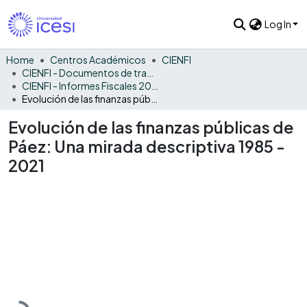
Log In
Home
Centros Académicos
CIENFI
CIENFI - Documentos de trabajos, técnicos y de divulgación
CIENFI - Informes Fiscales 2021
Evolución de las finanzas públicas de Páez: Una mirada descriptiva 1985 - 2021
Evolución de las finanzas públicas de
Páez: Una mirada descriptiva 1985 -
2021
Loading...