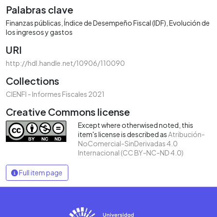
Palabras clave
Finanzas públicas
Índice de Desempeño Fiscal (IDF)
Evolución de
los ingresos y gastos
URI
http://hdl.handle.net/10906/110090
Collections
CIENFI - Informes Fiscales 2021
Creative Commons license
Except where otherwised noted, this
item's license is described as
Atribución-
NoComercial-SinDerivadas 4.0
Internacional (CC BY-NC-ND 4.0)
Full item page