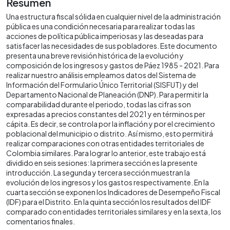
Resumen
Una estructura fiscal sólida en cualquier nivel de la administración
pública es una condición necesaria para realizar todas las
acciones de política pública imperiosas y las deseadas para
satisfacer las necesidades de sus pobladores. Este documento
presenta una breve revisión histórica de la evolución y
composición de los ingresos y gastos de Páez 1985 - 2021. Para
realizar nuestro análisis empleamos datos del Sistema de
Información del Formulario Único Territorial (SISFUT) y del
Departamento Nacional de Planeación (DNP). Para permitir la
comparabilidad durante el periodo, todas las cifras son
expresadas a precios constantes del 2021 y en términos per
cápita. Es decir, se controla por la inflación y por el crecimiento
poblacional del municipio o distrito. Así mismo, esto permitirá
realizar comparaciones con otras entidades territoriales de
Colombia similares. Para lograr lo anterior, este trabajo está
dividido en seis sesiones: la primera sección es la presente
introducción. La segunda y tercera sección muestran la
evolución de los ingresos y los gastos respectivamente. En la
cuarta sección se exponen los Indicadores de Desempeño Fiscal
(IDF) para el Distrito. En la quinta sección los resultados del IDF
comparado con entidades territoriales similares y en la sexta, los
comentarios finales.