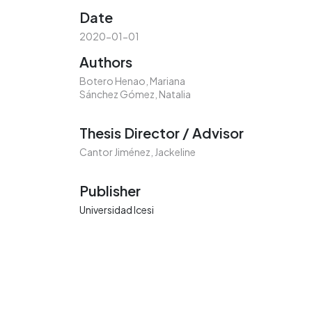
Date
2020-01-01
Authors
Botero Henao, Mariana
Sánchez Gómez, Natalia
Thesis Director / Advisor
Cantor Jiménez, Jackeline
Publisher
Universidad Icesi