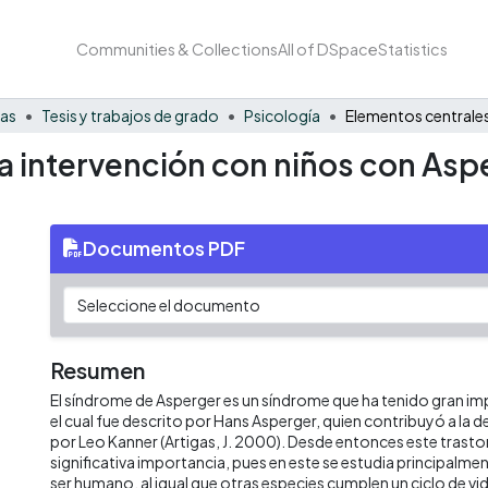
Communities & Collections
All of DSpace
Statistics
nas
Tesis y trabajos de grado
Psicología
a intervención con niños con Asp
Documentos PDF
Resumen
El síndrome de Asperger es un síndrome que ha tenido gran i
el cual fue descrito por Hans Asperger, quien contribuyó a la de
por Leo Kanner (Artigas, J. 2000). Desde entonces este trast
significativa importancia, pues en este se estudia principalment
ser humano, al igual que otras especies cumplen un ciclo de vi