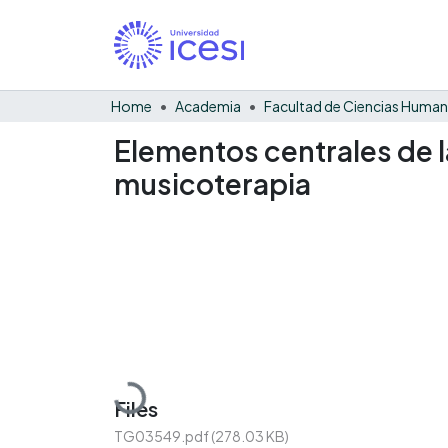
Home
Academia
Facultad de Ciencias Huma
Elementos centrales de l
musicoterapia
Loading...
Files
TG03549.pdf
(278.03 KB)