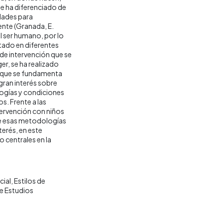
e ha diferenciado de
dades para
ente (Granada, E.
al ser humano, por lo
tado en diferentes
de intervención que se
r, se ha realizado
s que se fundamenta
gran interés sobre
logías y condiciones
s. Frente a las
ervención con niños
de esas metodologías
erés, en este
 centrales en la
cial
Estilos de
e Estudios