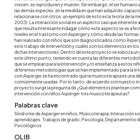
crecen, se reproducen y mueren. Sin embargo, el ser humano s
las demás especies, en la medida en que han adquirido capaci
relacionarse con otros; un ejemplo de esto es la teoría de la m
2003). La interacción social es un aspecto casi que inherente 
que resulta interesante indagar cómo este aspecto se ve afec
niveles en el trastorno con Asperger y cómo desde las formas 
han realizado con niños que son diagnosticados como Asperge
este trabajo de intervención y cuáles son los elementos en lo
dichas intervenciones. Dentro de este proyecto se esboza un 
este último punto, teniendo en cuenta las diferentes metodo
que se emplean para la intervención y/o enseñanza a estos niño
diferentes metodologías que se han implementado para la int
con Asperger se ha encontrado que la musicoterapia es una 
comúnmente usadas. Por lo tanto, de acuerdo con nuestro int
proyecto surge la pregunta de ¿Qué elementos plantean como
intervención con niños Asperger tres musicoterapeutas?.
Palabras clave
Síndrome de Asperger en niños
Musicoterapia
Interacción so
aprendizajes
Trabajos de grado
Psicología
Departamento d
Psicológicos
OLIB