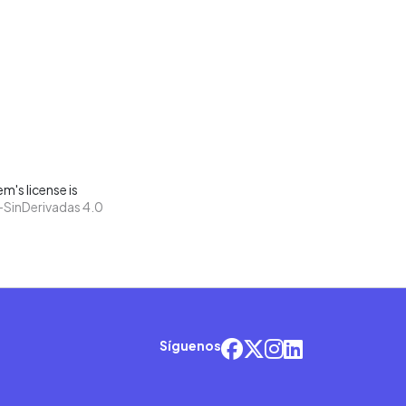
m's license is
SinDerivadas 4.0
Síguenos