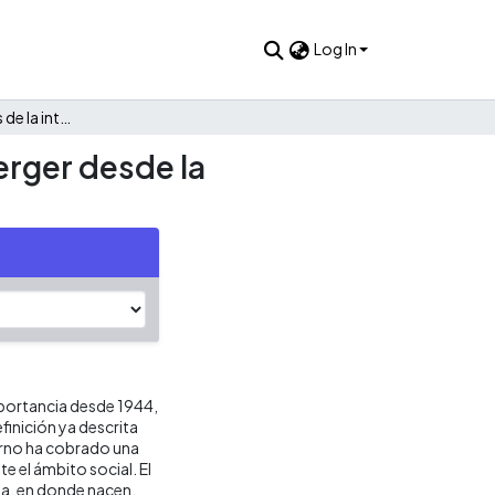
Log In
Elementos centrales de la intervención con niños con Asperger desde la musicoterapia
erger desde la
mportancia desde 1944,
finición ya descrita
orno ha cobrado una
e el ámbito social. El
da, en donde nacen,