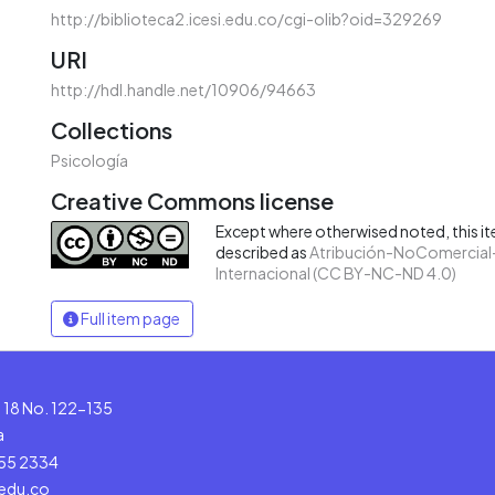
http://biblioteca2.icesi.edu.co/cgi-olib?oid=329269
URI
http://hdl.handle.net/10906/94663
Collections
Psicología
Creative Commons license
Except where otherwised noted, this ite
described as
Atribución-NoComercial-
Internacional (CC BY-NC-ND 4.0)
Full item page
le 18 No. 122-135
a
555 2334
.edu.co