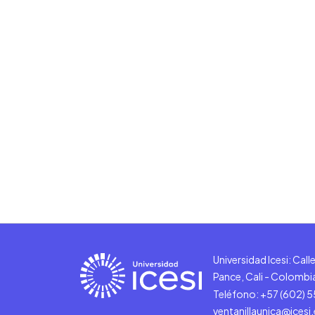
Universidad Icesi: Cal
Pance, Cali - Colombi
Teléfono: +57 (602) 
ventanillaunica@icesi