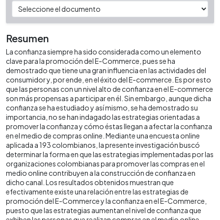
Resumen
La confianza siempre ha sido considerada como un elemento
clave para la promoción del E-Commerce, pues se ha
demostrado que tiene una gran influencia en las actividades del
consumidor y, por ende, en el éxito del E-commerce. Es por esto
que las personas con un nivel alto de confianza en el E-commerce
son más propensas a participar en él. Sin embargo, aunque dicha
confianza se ha estudiado y así mismo, se ha demostrado su
importancia, no se han indagado las estrategias orientadas a
promover la confianza y cómo éstas llegan a afectar la confianza
en el medio de compras online. Mediante una encuesta online
aplicada a 193 colombianos, la presente investigación buscó
determinar la forma en que las estrategias implementadas por las
organizaciones colombianas para promover las compras en el
medio online contribuyen a la construcción de confianza en
dicho canal. Los resultados obtenidos muestran que
efectivamente existe una relación entre las estrategias de
promoción del E-Commerce y la confianza en el E-Commerce,
puesto que las estrategias aumentan el nivel de confianza que
exhiben las personas que realizan compras en el medio online.