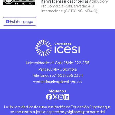
item's license is described as
Atribución-
NoComercial-SinDerivadas 4.0
Internacional (CC BY-NC-ND 4.0)
Full item page
Universidad Icesi: Calle 18 No. 122-135
Pance, Cali - Colombia
Teléfono: +57 (602) 555 2334
ventanillaunica@icesi.edu.co
Síguenos
La Universidad Icesi es una Institución de Educación Superior que
se encuentra sujeta a inspección y vigilancia por parte del