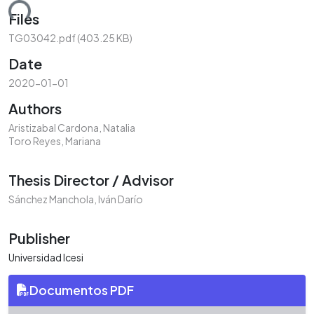
ding...
Files
TG03042.pdf
(403.25 KB)
Date
2020-01-01
Authors
Aristizabal Cardona, Natalia
Toro Reyes, Mariana
Thesis Director / Advisor
Sánchez Manchola, Iván Darío
Publisher
Universidad Icesi
Documentos PDF