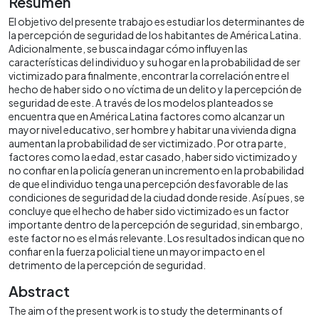
Resumen
El objetivo del presente trabajo es estudiar los determinantes de
la percepción de seguridad de los habitantes de América Latina.
Adicionalmente, se busca indagar cómo influyen las
características del individuo y su hogar en la probabilidad de ser
victimizado para finalmente, encontrar la correlación entre el
hecho de haber sido o no víctima de un delito y la percepción de
seguridad de este. A través de los modelos planteados se
encuentra que en América Latina factores como alcanzar un
mayor nivel educativo, ser hombre y habitar una vivienda digna
aumentan la probabilidad de ser victimizado. Por otra parte,
factores como la edad, estar casado, haber sido victimizado y
no confiar en la policía generan un incremento en la probabilidad
de que el individuo tenga una percepción desfavorable de las
condiciones de seguridad de la ciudad donde reside. Así pues, se
concluye que el hecho de haber sido victimizado es un factor
importante dentro de la percepción de seguridad, sin embargo,
este factor no es el más relevante. Los resultados indican que no
confiar en la fuerza policial tiene un mayor impacto en el
detrimento de la percepción de seguridad.
Abstract
The aim of the present work is to study the determinants of