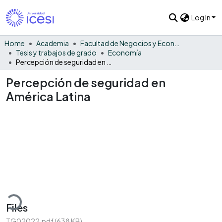
Log In
Home
Academia
Facultad de Negocios y Economía
Tesis y trabajos de grado
Economía
Percepción de seguridad en América Latina
Percepción de seguridad en
América Latina
Loading...
Files
TG02022.pdf
(638 KB)