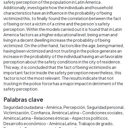
safety perception of the population in Latin America.
Additionally, investigate how the individuals and household
characteristics have an influence in the probability of being
victimized this, to finally found the correlation between the fact
of being or not a victim of a crime and the person’s safety
perception. Within the models carried out it is found that in Latin
America factors as a higher educational level, being a man and
living in a decent dwelling increase the probability of being
victimized. On the other hand, factors like the age, being married,
having been victimized and not trusting in the police generate an
increase in the probability of the individual having an unfavorable
perception about the safety conditions in the city of residence.
This way, it is concluded that the fact of being victimized is an
important factor inside the safety perception nevertheless, this
factor is not the most relevant. The results indicate that not
trusting in the police force has a major impact in detriment of the
safety perception.
Palabras clave
Seguridad ciudadana - América
Percepción
Seguridad personal
Victimización
Confianza
América Latina - Condiciones sociales
América Latina - Relaciones étnicas - Aspectos políticos
Desarrollo económico - América Latina
Trabajos de grado