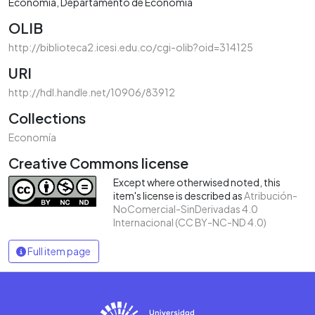
Economía
Departamento de Economía
OLIB
http://biblioteca2.icesi.edu.co/cgi-olib?oid=314125
URI
http://hdl.handle.net/10906/83912
Collections
Economía
Creative Commons license
Except where otherwised noted, this
item's license is described as
Atribución-
NoComercial-SinDerivadas 4.0
Internacional (CC BY-NC-ND 4.0)
Full item page