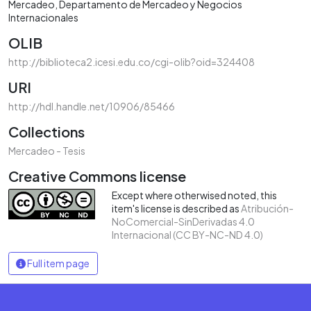
Mercadeo
Departamento de Mercadeo y Negocios
Internacionales
OLIB
http://biblioteca2.icesi.edu.co/cgi-olib?oid=324408
URI
http://hdl.handle.net/10906/85466
Collections
Mercadeo - Tesis
Creative Commons license
Except where otherwised noted, this
item's license is described as
Atribución-
NoComercial-SinDerivadas 4.0
Internacional (CC BY-NC-ND 4.0)
Full item page