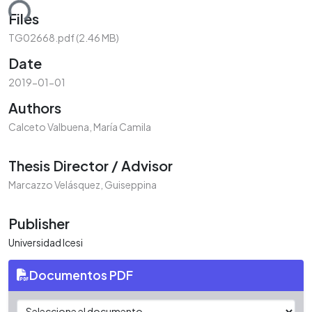
ding...
Files
TG02668.pdf
(2.46 MB)
Date
2019-01-01
Authors
Calceto Valbuena, María Camila
Thesis Director / Advisor
Marcazzo Velásquez, Guiseppina
Publisher
Universidad Icesi
Documentos PDF