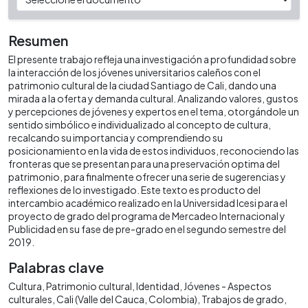
Resumen
El presente trabajo refleja una investigación a profundidad sobre
la interacción de los jóvenes universitarios caleños con el
patrimonio cultural de la ciudad Santiago de Cali, dando una
mirada a la oferta y demanda cultural. Analizando valores, gustos
y percepciones de jóvenes y expertos en el tema, otorgándole un
sentido simbólico e individualizado al concepto de cultura,
recalcando su importancia y comprendiendo su
posicionamiento en la vida de estos individuos, reconociendo las
fronteras que se presentan para una preservación optima del
patrimonio, para finalmente ofrecer una serie de sugerencias y
reflexiones de lo investigado. Este texto es producto del
intercambio académico realizado en la Universidad Icesi para el
proyecto de grado del programa de Mercadeo Internacional y
Publicidad en su fase de pre-grado en el segundo semestre del
2019.
Palabras clave
Cultura
Patrimonio cultural
Identidad
Jóvenes - Aspectos
culturales
Cali (Valle del Cauca, Colombia)
Trabajos de grado