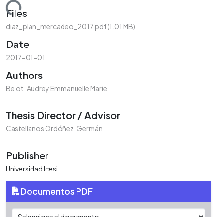
oading...
Files
diaz_plan_mercadeo_2017.pdf
(1.01 MB)
Date
2017-01-01
Authors
Belot, Audrey Emmanuelle Marie
Thesis Director / Advisor
Castellanos Ordóñez, Germán
Publisher
Universidad Icesi
Documentos PDF