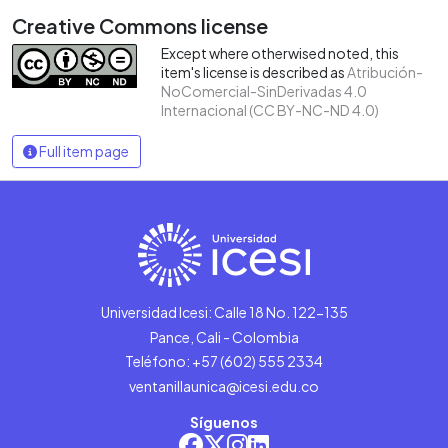
Creative Commons license
Except where otherwised noted, this
item's license is described as
Atribución-
NoComercial-SinDerivadas 4.0
Internacional (CC BY-NC-ND 4.0)
Full item page
Universidad Icesi: Calle 18 No. 122-135
Pance, Cali - Colombia
Teléfono: +57 (602) 555 2334
ventanillaunica@icesi.edu.co
Síguenos