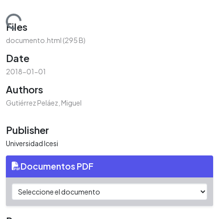
Loading...
Files
documento.html
(295 B)
Date
2018-01-01
Authors
Gutiérrez Peláez, Miguel
Publisher
Universidad Icesi
Documentos PDF