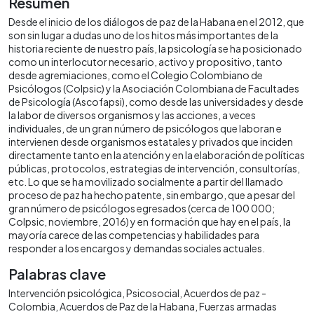
Resumen
Desde el inicio de los diálogos de paz de la Habana en el 2012, que
son sin lugar a dudas uno de los hitos más importantes de la
historia reciente de nuestro país, la psicología se ha posicionado
como un interlocutor necesario, activo y propositivo, tanto
desde agremiaciones, como el Colegio Colombiano de
Psicólogos (Colpsic) y la Asociación Colombiana de Facultades
de Psicología (Ascofapsi), como desde las universidades y desde
la labor de diversos organismos y las acciones, a veces
individuales, de un gran número de psicólogos que laboran e
intervienen desde organismos estatales y privados que inciden
directamente tanto en la atención y en la elaboración de políticas
públicas, protocolos, estrategias de intervención, consultorías,
etc. Lo que se ha movilizado socialmente a partir del llamado
proceso de paz ha hecho patente, sin embargo, que a pesar del
gran número de psicólogos egresados (cerca de 100 000;
Colpsic, noviembre, 2016) y en formación que hay en el país, la
mayoría carece de las competencias y habilidades para
responder a los encargos y demandas sociales actuales.
Palabras clave
Intervención psicológica
Psicosocial
Acuerdos de paz -
Colombia
Acuerdos de Paz de la Habana
Fuerzas armadas