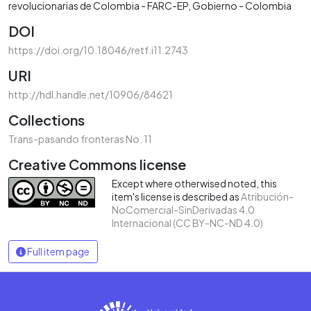
revolucionarias de Colombia - FARC-EP
Gobierno - Colombia
DOI
https://doi.org/10.18046/retf.i11.2743
URI
http://hdl.handle.net/10906/84621
Collections
Trans-pasando fronteras No. 11
Creative Commons license
Except where otherwised noted, this
item's license is described as
Atribución-
NoComercial-SinDerivadas 4.0
Internacional (CC BY-NC-ND 4.0)
Full item page