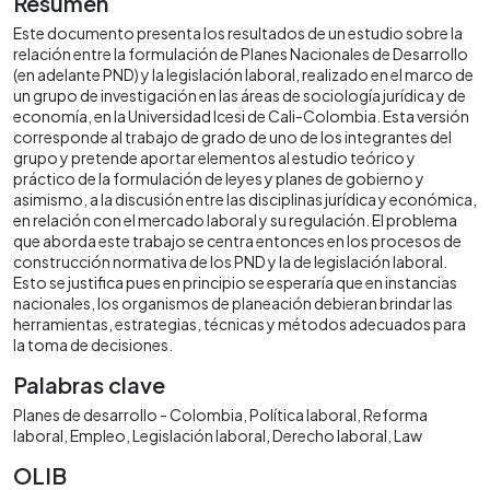
Resumen
Este documento presenta los resultados de un estudio sobre la
relación entre la formulación de Planes Nacionales de Desarrollo
(en adelante PND) y la legislación laboral, realizado en el marco de
un grupo de investigación en las áreas de sociología jurídica y de
economía, en la Universidad Icesi de Cali-Colombia. Esta versión
corresponde al trabajo de grado de uno de los integrantes del
grupo y pretende aportar elementos al estudio teórico y
práctico de la formulación de leyes y planes de gobierno y
asimismo, a la discusión entre las disciplinas jurídica y económica,
en relación con el mercado laboral y su regulación. El problema
que aborda este trabajo se centra entonces en los procesos de
construcción normativa de los PND y la de legislación laboral.
Esto se justifica pues en principio se esperaría que en instancias
nacionales, los organismos de planeación debieran brindar las
herramientas, estrategias, técnicas y métodos adecuados para
la toma de decisiones.
Palabras clave
Planes de desarrollo - Colombia
Política laboral
Reforma
laboral
Empleo
Legislación laboral
Derecho laboral
Law
OLIB