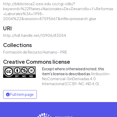
http://biblioteca2.icesi.edu.co/cgi-olib/?
keyword=%22Planes+Nacionales+De+Desarrollo+Y+Reformas
+Laborales%3A+1998-
2006%22&session=87595667&infile=presearch.glue
URI
http://hdl.handle.net/10906/83054
Collections
Formación de Recurso Humano - PRE
Creative Commons license
Except where otherwised noted, this
item's license is described as
Atribución-
NoComercial-SinDerivadas 4.0
Internacional (CC BY-NC-ND 4.0)
Full item page