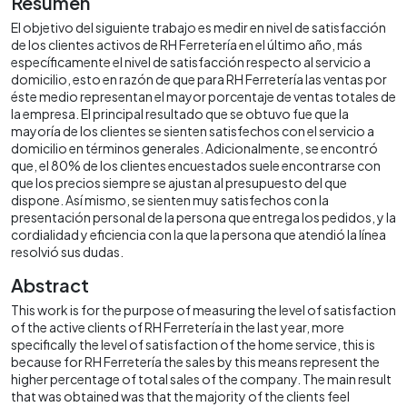
Resumen
El objetivo del siguiente trabajo es medir en nivel de satisfacción
de los clientes activos de RH Ferretería en el último año, más
específicamente el nivel de satisfacción respecto al servicio a
domicilio, esto en razón de que para RH Ferretería las ventas por
éste medio representan el mayor porcentaje de ventas totales de
la empresa. El principal resultado que se obtuvo fue que la
mayoría de los clientes se sienten satisfechos con el servicio a
domicilio en términos generales. Adicionalmente, se encontró
que, el 80% de los clientes encuestados suele encontrarse con
que los precios siempre se ajustan al presupuesto del que
dispone. Así mismo, se sienten muy satisfechos con la
presentación personal de la persona que entrega los pedidos, y la
cordialidad y eficiencia con la que la persona que atendió la línea
resolvió sus dudas.
Abstract
This work is for the purpose of measuring the level of satisfaction
of the active clients of RH Ferretería in the last year, more
specifically the level of satisfaction of the home service, this is
because for RH Ferretería the sales by this means represent the
higher percentage of total sales of the company. The main result
that was obtained was that the majority of the clients feel