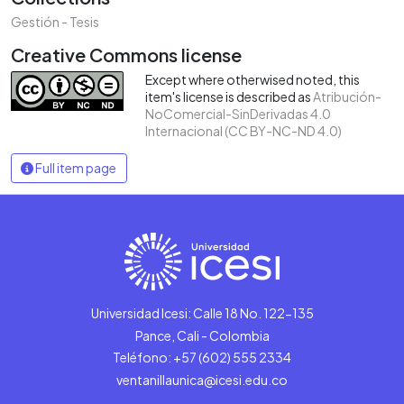
Gestión - Tesis
Creative Commons license
Except where otherwised noted, this
item's license is described as
Atribución-
NoComercial-SinDerivadas 4.0
Internacional (CC BY-NC-ND 4.0)
Full item page
Universidad Icesi: Calle 18 No. 122-135
Pance, Cali - Colombia
Teléfono: +57 (602) 555 2334
ventanillaunica@icesi.edu.co