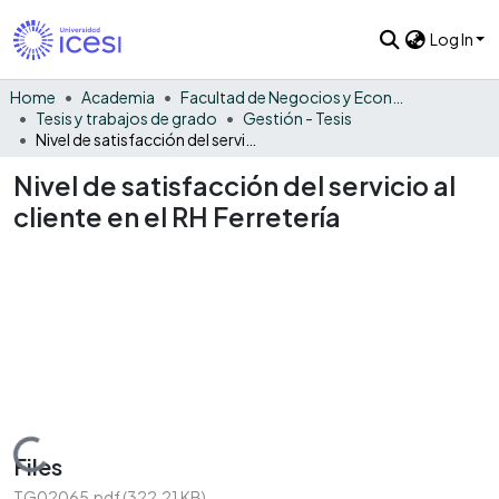
Log In
Home
Academia
Facultad de Negocios y Economía
Tesis y trabajos de grado
Gestión - Tesis
Nivel de satisfacción del servicio al cliente en el RH Ferretería
Nivel de satisfacción del servicio al
cliente en el RH Ferretería
Loading...
Files
TG02065.pdf
(322.21 KB)