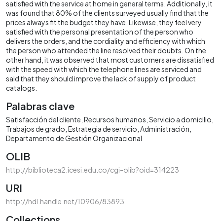
satisfied with the service at home in general terms. Additionally, it
was found that 80% of the clients surveyed usually find that the
prices always fit the budget they have. Likewise, they feel very
satisfied with the personal presentation of the person who
delivers the orders, and the cordiality and efficiency with which
the person who attended the line resolved their doubts. On the
other hand, it was observed that most customers are dissatisfied
with the speed with which the telephone lines are serviced and
said that they should improve the lack of supply of product
catalogs.
Palabras clave
Satisfacción del cliente
Recursos humanos
Servicio a domicilio
Trabajos de grado
Estrategia de servicio
Administración
Departamento de Gestión Organizacional
OLIB
http://biblioteca2.icesi.edu.co/cgi-olib?oid=314223
URI
http://hdl.handle.net/10906/83893
Collections