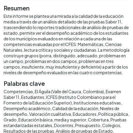
Resumen
Este informe se plantea una mirada a la calidad de la educación
media a través de un análisis detallado de las pruebas Saber 11,
trascendiendo lo reportes tradicionales de análisis de pruebas de
estado, permite ver el desempeño académico de los estudiantes
de los municipios evaluados en relación a cada una de las
competencias evaluadas por el ICFES: Matemáticas, Ciencias
Naturales, lectura crítica y sociales y ciudadanas. La metodología
construye grupos (porra, distinguido, adecuado, problemas en
un campo, problemas en dos campos, problemas en tres
campos, insuficiente, muy insuficiente y deficiente) a partir de los
niveles de desempeño evaluados en las cuatro competencias.
Palabras clave
Competencias
El Águila (Valle del Cauca, Colombia)
Examen
Saber 11
Estudiantes
ICFES (Instituto Colombiano para el
Fomento de la Educación Superior)
Instituciones educativas
Desempeño académico
Calidad de la educación
Niveles de
desempeño
Valoración cualitativa
Educadores
Política pública
Grado
Educación básica, media y superior
Cobertura
Pruebas
estandarizadas estatales
Docentes
Presupuesto
Colegios
Resultados de las pruebas
Análisis de pruebas de Estado