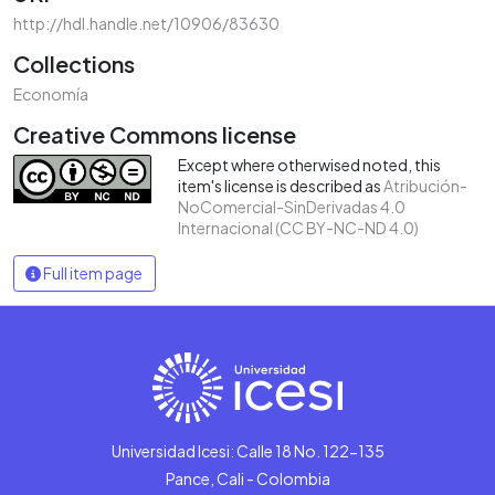
http://hdl.handle.net/10906/83630
Collections
Economía
Creative Commons license
Except where otherwised noted, this
item's license is described as
Atribución-
NoComercial-SinDerivadas 4.0
Internacional (CC BY-NC-ND 4.0)
Full item page
Universidad Icesi: Calle 18 No. 122-135
Pance, Cali - Colombia