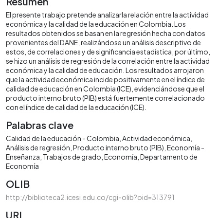
Resumen
El presente trabajo pretende analizarla relación entre la actividad
económica y la calidad de la educación en Colombia. Los
resultados obtenidos se basan en la regresión hecha con datos
provenientes del DANE, realizándose un análisis descriptivo de
estos, de correlaciones y de significancia estadística, por último,
se hizo un análisis de regresión de la correlación entre la actividad
económica y la calidad de educación. Los resultados arrojaron
que la actividad económica incide positivamente en el índice de
calidad de educación en Colombia (ICE), evidenciándose que el
producto interno bruto (PIB) está fuertemente correlacionado
con el índice de calidad de la educación (ICE).
Palabras clave
Calidad de la educación - Colombia
Actividad económica
Análisis de regresión
Producto interno bruto (PIB)
Economía -
Enseñanza
Trabajos de grado
Economía
Departamento de
Economía
OLIB
http://biblioteca2.icesi.edu.co/cgi-olib?oid=313791
URI