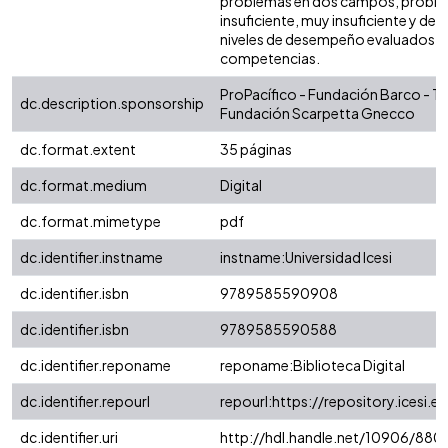
problemas en dos campos, proble
insuficiente, muy insuficiente y defic
niveles de desempeño evaluados en
competencias.
ProPacífico - Fundación Barco - T
dc.description.sponsorship
Fundación Scarpetta Gnecco
dc.format.extent
35 páginas
dc.format.medium
Digital
dc.format.mimetype
pdf
dc.identifier.instname
instname:Universidad Icesi
dc.identifier.isbn
9789585590908
dc.identifier.isbn
9789585590588
dc.identifier.reponame
reponame:Biblioteca Digital
dc.identifier.repourl
repourl:https://repository.icesi.e
dc.identifier.uri
http://hdl.handle.net/10906/880