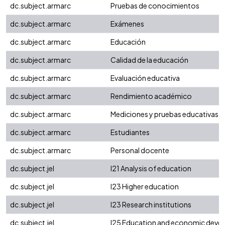
dc.subject.armarc
Pruebas de conocimientos
dc.subject.armarc
Exámenes
dc.subject.armarc
Educación
dc.subject.armarc
Calidad de la educación
dc.subject.armarc
Evaluación educativa
dc.subject.armarc
Rendimiento académico
dc.subject.armarc
Mediciones y pruebas educativas
dc.subject.armarc
Estudiantes
dc.subject.armarc
Personal docente
dc.subject.jel
I21 Analysis of education
dc.subject.jel
I23 Higher education
dc.subject.jel
I23 Research institutions
dc.subject.jel
I25 Education and economic deve