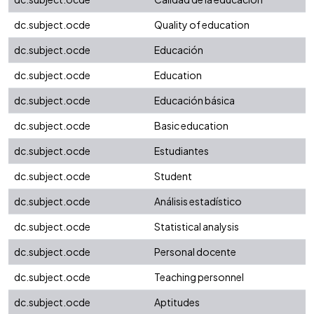
dc.subject.ocde
Quality of education
dc.subject.ocde
Educación
dc.subject.ocde
Education
dc.subject.ocde
Educación básica
dc.subject.ocde
Basic education
dc.subject.ocde
Estudiantes
dc.subject.ocde
Student
dc.subject.ocde
Análisis estadístico
dc.subject.ocde
Statistical analysis
dc.subject.ocde
Personal docente
dc.subject.ocde
Teaching personnel
dc.subject.ocde
Aptitudes