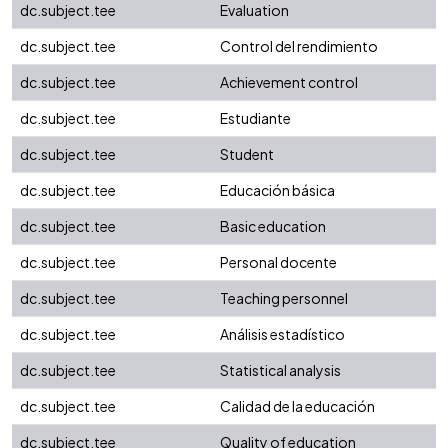
dc.subject.tee
Evaluation
dc.subject.tee
Control del rendimiento
dc.subject.tee
Achievement control
dc.subject.tee
Estudiante
dc.subject.tee
Student
dc.subject.tee
Educación básica
dc.subject.tee
Basic education
dc.subject.tee
Personal docente
dc.subject.tee
Teaching personnel
dc.subject.tee
Análisis estadístico
dc.subject.tee
Statistical analysis
dc.subject.tee
Calidad de la educación
dc.subject.tee
Quality of education