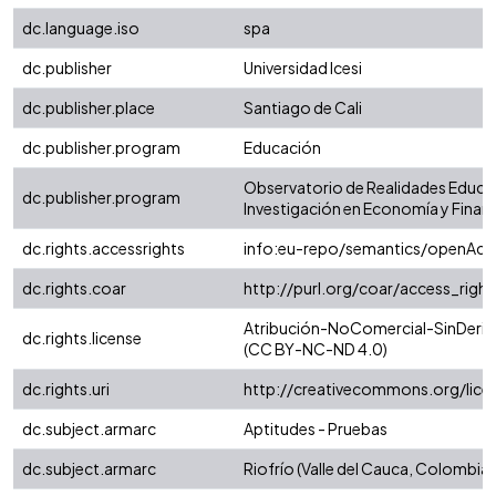
dc.language.iso
spa
dc.publisher
Universidad Icesi
dc.publisher.place
Santiago de Cali
dc.publisher.program
Educación
Observatorio de Realidades Educat
dc.publisher.program
Investigación en Economía y Finanz
dc.rights.accessrights
info:eu-repo/semantics/openAcc
dc.rights.coar
http://purl.org/coar/access_righ
Atribución-NoComercial-SinDeriva
dc.rights.license
(CC BY-NC-ND 4.0)
dc.rights.uri
http://creativecommons.org/lice
dc.subject.armarc
Aptitudes - Pruebas
dc.subject.armarc
Riofrío (Valle del Cauca, Colombia)