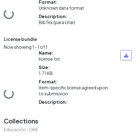
Format:
Unknown data format
ding...
Description:
BibTex (para citar)
License bundle
Now showing
1 - 1 of 1
Name:
license.txt
Size:
1.71 KB
Format:
Item-specific license agreed upon
ding...
to submission
Description:
Collections
Educación - ORE