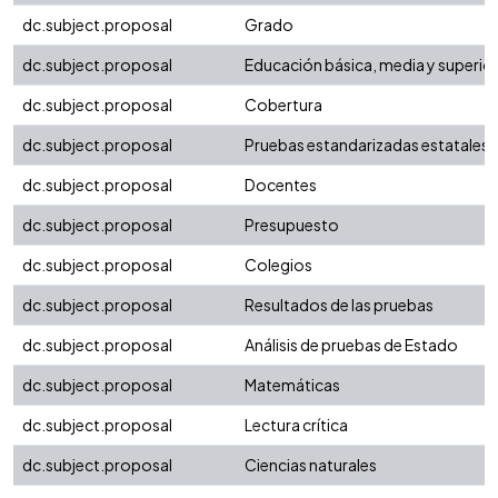
dc.subject.proposal
Grado
dc.subject.proposal
Educación básica, media y superio
dc.subject.proposal
Cobertura
dc.subject.proposal
Pruebas estandarizadas estatales
dc.subject.proposal
Docentes
dc.subject.proposal
Presupuesto
dc.subject.proposal
Colegios
dc.subject.proposal
Resultados de las pruebas
dc.subject.proposal
Análisis de pruebas de Estado
dc.subject.proposal
Matemáticas
dc.subject.proposal
Lectura crítica
dc.subject.proposal
Ciencias naturales