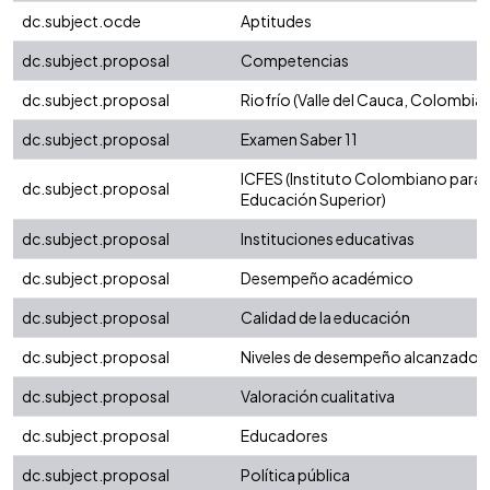
dc.subject.ocde
Aptitudes
dc.subject.proposal
Competencias
dc.subject.proposal
Riofrío (Valle del Cauca, Colombia)
dc.subject.proposal
Examen Saber 11
ICFES (Instituto Colombiano para 
dc.subject.proposal
Educación Superior)
dc.subject.proposal
Instituciones educativas
dc.subject.proposal
Desempeño académico
dc.subject.proposal
Calidad de la educación
dc.subject.proposal
Niveles de desempeño alcanzados
dc.subject.proposal
Valoración cualitativa
dc.subject.proposal
Educadores
dc.subject.proposal
Política pública