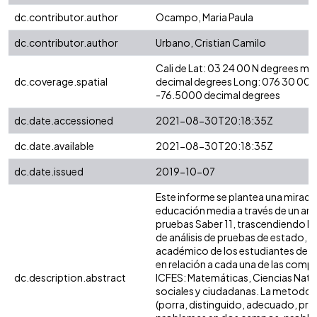
dc.contributor.author
Ocampo, Maria Paula
dc.contributor.author
Urbano, Cristian Camilo
Cali de Lat: 03 24 00 N degrees mi
dc.coverage.spatial
decimal degrees Long: 076 30 00 
-76.5000 decimal degrees
dc.date.accessioned
2021-08-30T20:18:35Z
dc.date.available
2021-08-30T20:18:35Z
dc.date.issued
2019-10-07
Este informe se plantea una mirada a
educación media a través de un anál
pruebas Saber 11, trascendiendo lo
de análisis de pruebas de estado, 
académico de los estudiantes de l
en relación a cada una de las comp
dc.description.abstract
ICFES: Matemáticas, Ciencias Natura
sociales y ciudadanas. La metodo
(porra, distinguido, adecuado, pr