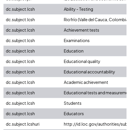
dc.subject.lcsh
Ability - Testing
dc.subject.lcsh
Riofrío (Valle del Cauca, Colombia)
dc.subject.lcsh
Achievement tests
dc.subject.lcsh
Examinations
dc.subject.lcsh
Education
dc.subject.lcsh
Educational quality
dc.subject.lcsh
Educational accountability
dc.subject.lcsh
Academic achievement
dc.subject.lcsh
Educational tests and measureme
dc.subject.lcsh
Students
dc.subject.lcsh
Educators
dc.subject.lcshuri
http://id.loc.gov/authorities/su