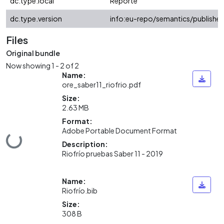
dc.type.local
Reporte
dc.type.version
info:eu-repo/semantics/publishe
Files
Original bundle
Now showing
1 - 2 of 2
Name:
ore_saber11_riofrio.pdf
Size:
2.63 MB
Format:
Adobe Portable Document Format
ding...
Description:
Riofrío pruebas Saber 11 - 2019
Name:
Riofrío.bib
Size:
308 B