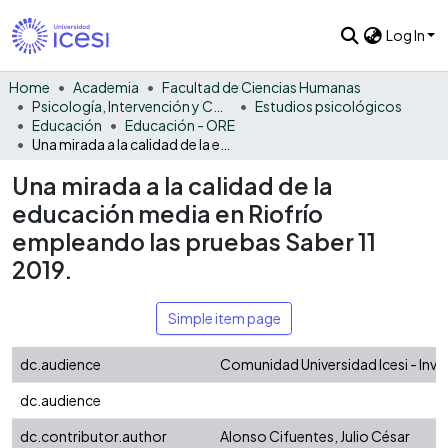
Log In
Home
Academia
Facultad de Ciencias Humanas
Psicología, Intervención y Comportamiento
Estudios psicológicos
Educación
Educación - ORE
Una mirada a la calidad de la educación media en Riofrío empleando las pruebas Saber 11 2019.
Una mirada a la calidad de la
educación media en Riofrío
empleando las pruebas Saber 11
2019.
Simple item page
dc.audience
Comunidad Universidad Icesi - Inv
dc.audience
dc.contributor.author
Alonso Cifuentes, Julio César