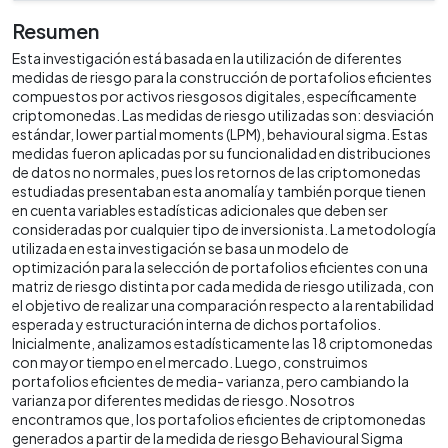
Resumen
Esta investigación está basada en la utilización de diferentes
medidas de riesgo para la construcción de portafolios eficientes
compuestos por activos riesgosos digitales, específicamente
criptomonedas. Las medidas de riesgo utilizadas son: desviación
estándar, lower partial moments (LPM), behavioural sigma. Estas
medidas fueron aplicadas por su funcionalidad en distribuciones
de datos no normales, pues los retornos de las criptomonedas
estudiadas presentaban esta anomalía y también porque tienen
en cuenta variables estadísticas adicionales que deben ser
consideradas por cualquier tipo de inversionista. La metodología
utilizada en esta investigación se basa un modelo de
optimización para la selección de portafolios eficientes con una
matriz de riesgo distinta por cada medida de riesgo utilizada, con
el objetivo de realizar una comparación respecto a la rentabilidad
esperada y estructuración interna de dichos portafolios.
Inicialmente, analizamos estadísticamente las 18 criptomonedas
con mayor tiempo en el mercado. Luego, construimos
portafolios eficientes de media- varianza, pero cambiando la
varianza por diferentes medidas de riesgo. Nosotros
encontramos que, los portafolios eficientes de criptomonedas
generados a partir de la medida de riesgo Behavioural Sigma