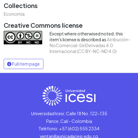
Collections
Economía
Creative Commons license
Except where otherwised noted, this
item's license is described as
Atribución-
NoComercial-SinDerivadas 4.0
Internacional (CC BY-NC-ND 4.0)
Full item page
Universidad Icesi: Calle 18 No. 122-135
Pance, Cali - Colombia
Teléfono: +57 (602) 555 2334
ventanillaunica@icesi.edu.co