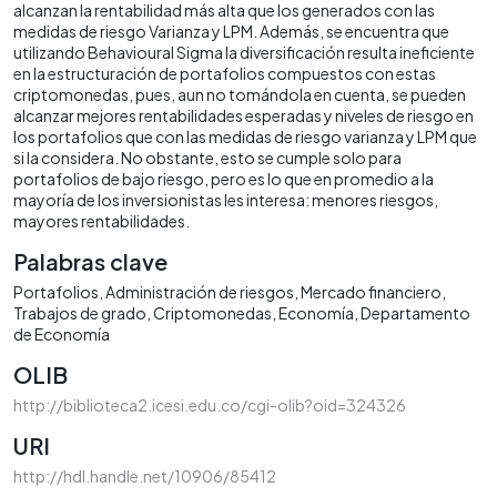
alcanzan la rentabilidad más alta que los generados con las
medidas de riesgo Varianza y LPM. Además, se encuentra que
utilizando Behavioural Sigma la diversificación resulta ineficiente
en la estructuración de portafolios compuestos con estas
criptomonedas, pues, aun no tomándola en cuenta, se pueden
alcanzar mejores rentabilidades esperadas y niveles de riesgo en
los portafolios que con las medidas de riesgo varianza y LPM que
si la considera. No obstante, esto se cumple solo para
portafolios de bajo riesgo, pero es lo que en promedio a la
mayoría de los inversionistas les interesa: menores riesgos,
mayores rentabilidades.
Palabras clave
Portafolios
Administración de riesgos
Mercado financiero
Trabajos de grado
Criptomonedas
Economía
Departamento
de Economía
OLIB
http://biblioteca2.icesi.edu.co/cgi-olib?oid=324326
URI
http://hdl.handle.net/10906/85412