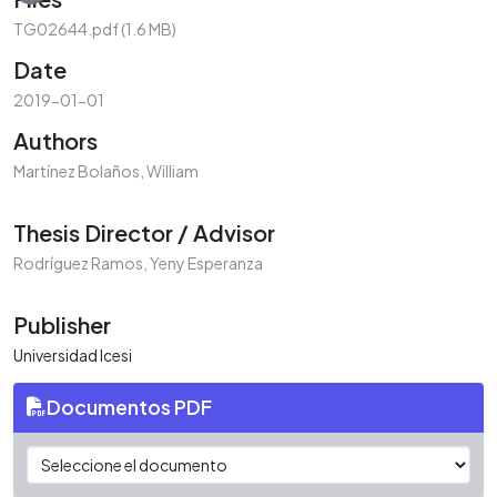
Loading...
TG02644.pdf
(1.6 MB)
Date
2019-01-01
Authors
Martínez Bolaños, William
Thesis Director / Advisor
Rodríguez Ramos, Yeny Esperanza
Publisher
Universidad Icesi
Documentos PDF