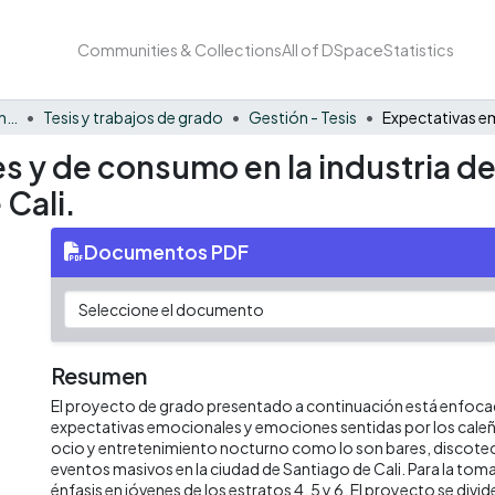
Communities & Collections
All of DSpace
Statistics
Facultad de Negocios y Economía
Tesis y trabajos de grado
Gestión - Tesis
 y de consumo en la industria de
 Cali.
Documentos PDF
Resumen
El proyecto de grado presentado a continuación está enfocado
expectativas emocionales y emociones sentidas por los caleñ
ocio y entretenimiento nocturno como lo son bares, discotec
eventos masivos en la ciudad de Santiago de Cali. Para la tom
énfasis en jóvenes de los estratos 4, 5 y 6. El proyecto se divid