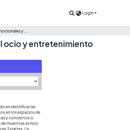
Log In
Expectativas emocionales y de consumo en la industria del ocio y entretenimiento nocturno de la ciudad de Cali.
l ocio y entretenimiento
 en identificar las
os en los espacios de
as y conciertos o
a de muestras se hizo
e en 3 partes. La