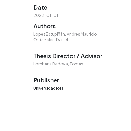
Date
2022-01-01
Authors
López Estupiñán, Andrés Mauricio
Ortiz Males, Daniel
Thesis Director / Advisor
Lombana Bedoya, Tomás
Publisher
Universidad Icesi