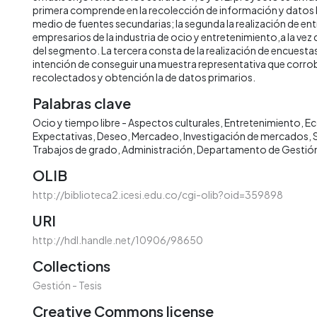
primera comprende en la recolección de información y datos 
medio de fuentes secundarias; la segunda la realización de ent
empresarios de la industria de ocio y entretenimiento,a la ve
del segmento. La tercera consta de la realización de encuestas 
intención de conseguir una muestra representativa que corro
recolectados y obtención la de datos primarios.
Palabras clave
Ocio y tiempo libre - Aspectos culturales
Entretenimiento
Ec
Expectativas
Deseo
Mercadeo
Investigación de mercados
Trabajos de grado
Administración
Departamento de Gestión
OLIB
http://biblioteca2.icesi.edu.co/cgi-olib?oid=359898
URI
http://hdl.handle.net/10906/98650
Collections
Gestión - Tesis
Creative Commons license