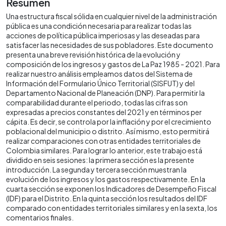
Resumen
Una estructura fiscal sólida en cualquier nivel de la administración
pública es una condición necesaria para realizar todas las
acciones de política pública imperiosas y las deseadas para
satisfacer las necesidades de sus pobladores. Este documento
presenta una breve revisión histórica de la evolución y
composición de los ingresos y gastos de La Paz 1985 - 2021. Para
realizar nuestro análisis empleamos datos del Sistema de
Información del Formulario Único Territorial (SISFUT) y del
Departamento Nacional de Planeación (DNP). Para permitir la
comparabilidad durante el periodo, todas las cifras son
expresadas a precios constantes del 2021 y en términos per
cápita. Es decir, se controla por la inflación y por el crecimiento
poblacional del municipio o distrito. Así mismo, esto permitirá
realizar comparaciones con otras entidades territoriales de
Colombia similares. Para lograr lo anterior, este trabajo está
dividido en seis sesiones: la primera sección es la presente
introducción. La segunda y tercera sección muestran la
evolución de los ingresos y los gastos respectivamente. En la
cuarta sección se exponen los Indicadores de Desempeño Fiscal
(IDF) para el Distrito. En la quinta sección los resultados del IDF
comparado con entidades territoriales similares y en la sexta, los
comentarios finales.