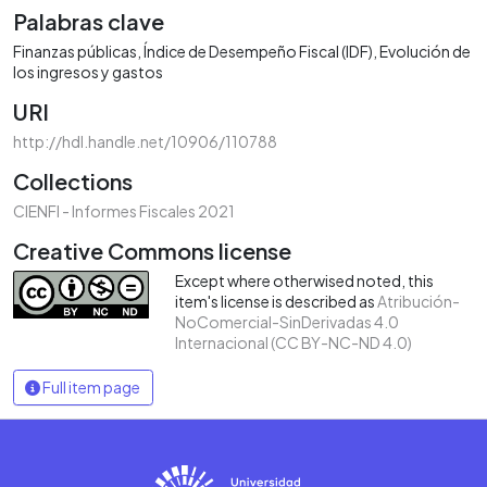
Palabras clave
Finanzas públicas
Índice de Desempeño Fiscal (IDF)
Evolución de
los ingresos y gastos
URI
http://hdl.handle.net/10906/110788
Collections
CIENFI - Informes Fiscales 2021
Creative Commons license
Except where otherwised noted, this
item's license is described as
Atribución-
NoComercial-SinDerivadas 4.0
Internacional (CC BY-NC-ND 4.0)
Full item page