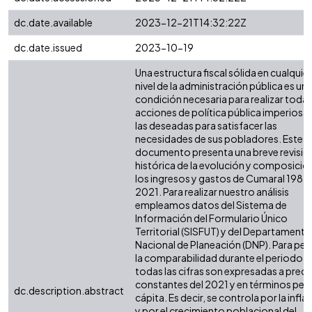
dc.date.available
2023-12-21T14:32:22Z
dc.date.issued
2023-10-19
Una estructura fiscal sólida en cualquier
nivel de la administración pública es un
condición necesaria para realizar todas
acciones de política pública imperiosas
las deseadas para satisfacer las
necesidades de sus pobladores. Este
documento presenta una breve revisió
histórica de la evolución y composició
los ingresos y gastos de Cumaral 1985 
2021. Para realizar nuestro análisis
empleamos datos del Sistema de
Información del Formulario Único
Territorial (SISFUT) y del Departamento
Nacional de Planeación (DNP). Para perm
la comparabilidad durante el periodo,
todas las cifras son expresadas a preci
constantes del 2021 y en términos per
dc.description.abstract
cápita. Es decir, se controla por la infla
y por el crecimiento poblacional del