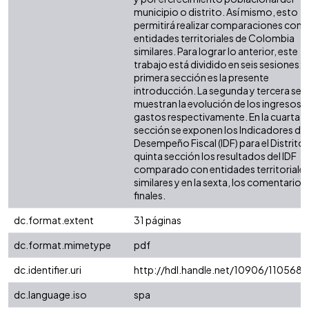
municipio o distrito. Así mismo, esto
permitirá realizar comparaciones con 
entidades territoriales de Colombia
similares. Para lograr lo anterior, este
trabajo está dividido en seis sesiones: l
primera sección es la presente
introducción. La segunda y tercera sec
muestran la evolución de los ingresos y
gastos respectivamente. En la cuarta
sección se exponen los Indicadores de
Desempeño Fiscal (IDF) para el Distrito. 
quinta sección los resultados del IDF
comparado con entidades territoriale
similares y en la sexta, los comentarios
finales.
dc.format.extent
31 páginas
dc.format.mimetype
pdf
dc.identifier.uri
http://hdl.handle.net/10906/110568
dc.language.iso
spa