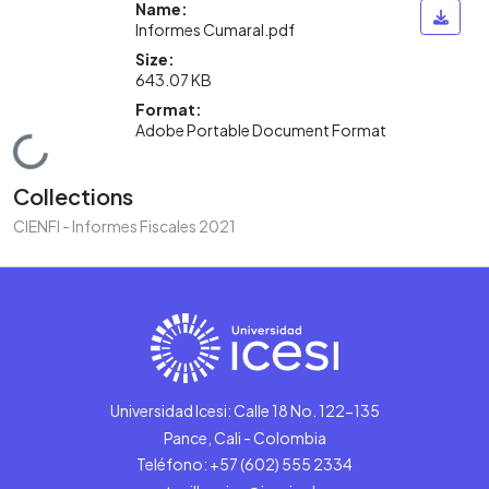
Name:
Informes Cumaral.pdf
Size:
643.07 KB
Format:
Adobe Portable Document Format
Loading...
Collections
CIENFI - Informes Fiscales 2021
Universidad Icesi: Calle 18 No. 122-135
Pance, Cali - Colombia
Teléfono: +57 (602) 555 2334