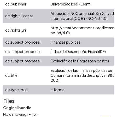
dc.publisher
Universidad Icesi-Cienfi
Atribución-NoComercial-SinDerivadas
dc.rights.license
Internacional (CC BY-NC-ND 4.0)
http://creativecommons.org/licenses
dc.rights.uri
nc-nd/4.0/
dc.subject.proposal
Finanzas públicas
dc.subject.proposal
Índice de Desempeño Fiscal (IDF)
dc.subject.proposal
Evolución de los ingresos y gastos
Evolución de las finanzas públicas de
dc.title
Cumaral: Una mirada descriptiva 1985 -
2021
dc.type.local
Informe
Files
Original bundle
Now showing
1 - 1 of 1