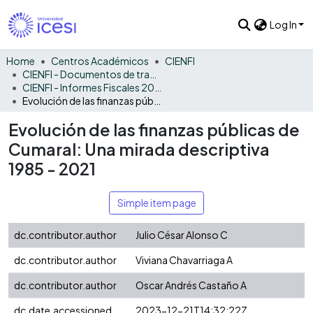
Log In
Home
Centros Académicos
CIENFI
CIENFI - Documentos de trabajos, técnicos y de divulgación
CIENFI - Informes Fiscales 2021
Evolución de las finanzas públicas de Cumaral: Una mirada descriptiva 1985 - 2021
Evolución de las finanzas públicas de
Cumaral: Una mirada descriptiva
1985 - 2021
Simple item page
dc.contributor.author
Julio César Alonso C
dc.contributor.author
Viviana Chavarriaga A
dc.contributor.author
Oscar Andrés Castaño A
dc.date.accessioned
2023-12-21T14:32:22Z