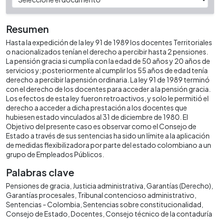
Resumen
Hasta la expedición de la ley 91 de 1989 los docentes Territoriales
o nacionalizados tenían el derecho a percibir hasta 2 pensiones.
La pensión gracia si cumplía con la edad de 50 años y 20 años de
servicios y; posteriormente al cumplir los 55 años de edad tenía
derecho a percibir la pensión ordinaria. La ley 91 de 1989 terminó
con el derecho de los docentes para acceder a la pensión gracia.
Los efectos de esta ley fueron retroactivos, y solo le permitió el
derecho a acceder a dicha prestación a los docentes que
hubiesen estado vinculados al 31 de diciembre de 1980. El
Objetivo del presente caso es observar como el Consejo de
Estado a través de sus sentencias ha sido un límite a la aplicación
de medidas flexibilizadora por parte del estado colombiano a un
grupo de Empleados Públicos.
Palabras clave
Pensiones de gracia
Justicia administrativa
Garantías (Derecho)
Garantías procesales
Tribunal contencioso administrativo
Sentencias - Colombia
Sentencias sobre constitucionalidad
Consejo de Estado
Docentes
Consejo técnico de la contaduría