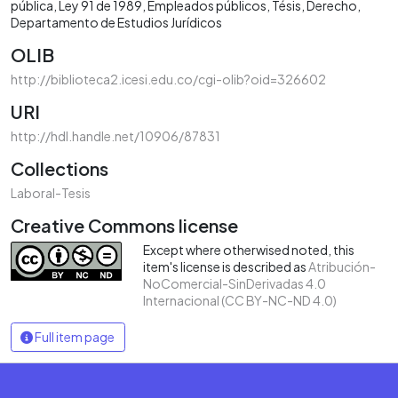
pública
Ley 91 de 1989
Empleados públicos
Tésis
Derecho
Departamento de Estudios Jurídicos
OLIB
http://biblioteca2.icesi.edu.co/cgi-olib?oid=326602
URI
http://hdl.handle.net/10906/87831
Collections
Laboral-Tesis
Creative Commons license
Except where otherwised noted, this
item's license is described as
Atribución-
NoComercial-SinDerivadas 4.0
Internacional (CC BY-NC-ND 4.0)
Full item page