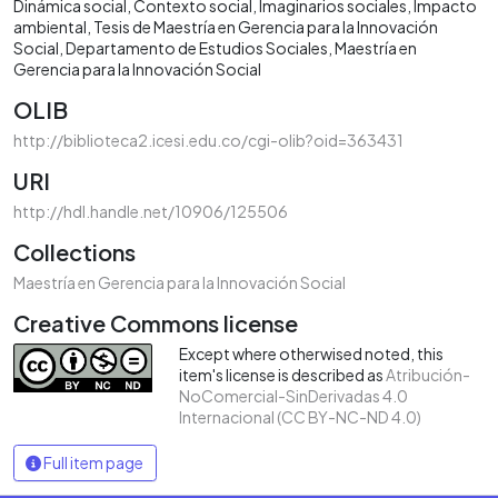
Dinámica social
Contexto social
Imaginarios sociales
Impacto
ambiental
Tesis de Maestría en Gerencia para la Innovación
Social
Departamento de Estudios Sociales
Maestría en
Gerencia para la Innovación Social
OLIB
http://biblioteca2.icesi.edu.co/cgi-olib?oid=363431
URI
http://hdl.handle.net/10906/125506
Collections
Maestría en Gerencia para la Innovación Social
Creative Commons license
Except where otherwised noted, this
item's license is described as
Atribución-
NoComercial-SinDerivadas 4.0
Internacional (CC BY-NC-ND 4.0)
Full item page