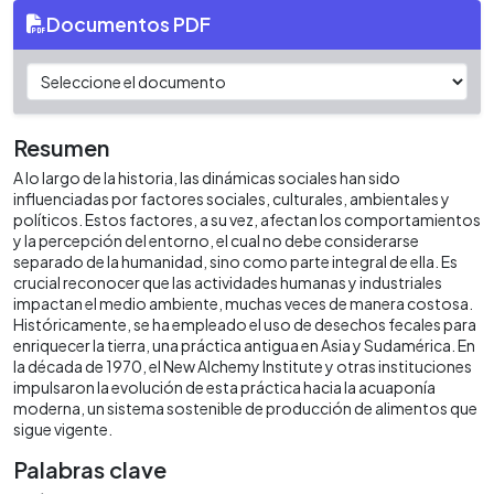
Documentos PDF
Resumen
A lo largo de la historia, las dinámicas sociales han sido
influenciadas por factores sociales, culturales, ambientales y
políticos. Estos factores, a su vez, afectan los comportamientos
y la percepción del entorno, el cual no debe considerarse
separado de la humanidad, sino como parte integral de ella. Es
crucial reconocer que las actividades humanas y industriales
impactan el medio ambiente, muchas veces de manera costosa.
Históricamente, se ha empleado el uso de desechos fecales para
enriquecer la tierra, una práctica antigua en Asia y Sudamérica. En
la década de 1970, el New Alchemy Institute y otras instituciones
impulsaron la evolución de esta práctica hacia la acuaponía
moderna, un sistema sostenible de producción de alimentos que
sigue vigente.
Palabras clave