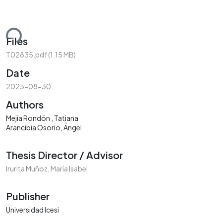
ding...
Files
T02835.pdf
(1.15 MB)
Date
2023-08-30
Authors
Mejía Rondón , Tatiana
Arancibia Osorio, Ángel
Thesis Director / Advisor
Irurita Muñoz, María Isabel
Publisher
Universidad Icesi