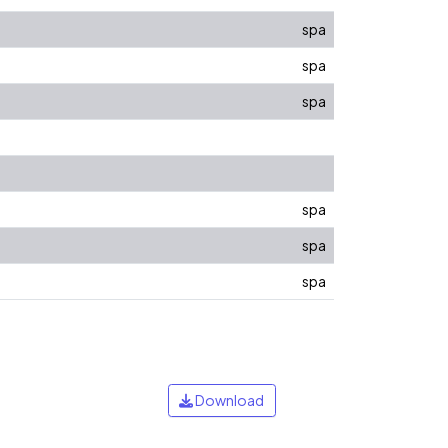
spa
spa
spa
spa
spa
spa
Download