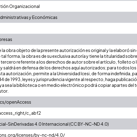
ión Organizacional
Administrativas y Económicas
presas
la obra objeto de la presente autorización es original y la elaboró sin
 tal forma, la obra es de su exclusiva autoría y tiene la titularidad s
tercero referente a los derechos de autor sobre el artículo, folleto o 
 y saldrá en defensa de los derechos aquí autorizados; para todos los
ta autorización, permite a la Universidad Icesi, de forma indefinida, p
 44 de 1993, leyes y jurisprudencia vigente al respecto, haga publicac
a sea la biblioteca o en medio electrónico podrá copiar apartes del te
utor.
ics/openAccess
/access_right/c_abf2
al-SinDerivadas 4.0 Internacional (CC BY-NC-ND 4.0)
ons.org/licenses/by-nc-nd/4.0/