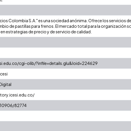
vicios Colombia S.A." es una sociedad anónima. Ofrece los servicios d
bio de pastillas para frenos. El mercado total para la organización so
n estrategias de precio y de servicio de calidad.
esi.edu.co/cgi-olib/?infile=details.glu&loid=224629
cesi
igital
tory.icesi.edu.co/
t/10906/82774