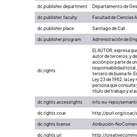
dc.publisher.department
Departamento de Gest
dc.publisher.faculty
Facultad de Ciencias 
dc.publisher.place
Santiago de Cali
dc.publisher.program
Administración de Em
EL AUTOR, expresa que 
autor de terceros, y de
acción por parte de un 
responsabilidad total,
dc.rights
tercero de buena fe. Es
Ley 23 de 1982, la Ley
persona que consulte y
título del trabajo y el a
dc.rights.accessrights
info:eu-repo/semant
dc.rights.coar
http://purl.org/coar
dc.rights.license
Atribución-NoComerci
dc.rights.uri
http://creativecomm