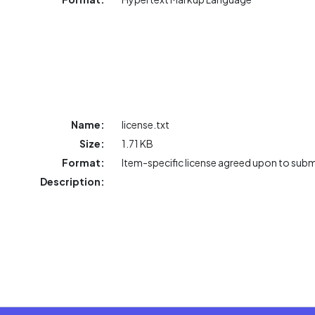
Name:
license.txt
Size:
1.71 KB
Format:
Item-specific license agreed upon to sub
Description: