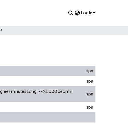
Log In
.P
spa
spa
degrees minutes Long: -76.5000 decimal
spa
spa