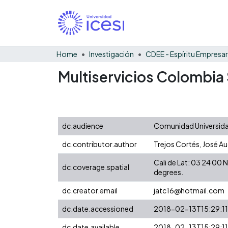
Home
Investigación
CDEE - Espíritu Empresar
Multiservicios Colombia
dc.audience
Comunidad Universidad
dc.contributor.author
Trejos Cortés, José A
Cali de Lat: 03 24 00
dc.coverage.spatial
degrees.
dc.creator.email
jatc16@hotmail.com
dc.date.accessioned
2018-02-13T15:29:1
dc.date.available
2018-02-13T15:29:1