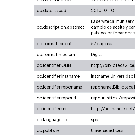
dc.date.issued
2010-01-01
La serviteca "Multiser
dc.description.abstract
cambio de aceite y cam
público, enfocándose e
dc.format.extent
57 paginas
dc.format.medium
Digital
dc.identifier.OLIB
http://biblioteca2.ic
dc.identifier.instname
instname:Universidad I
dc.identifier.reponame
reponame:Biblioteca D
dc.identifier.repourl
repourl:https://reposi
dc.identifier.uri
http://hdl.handle.ne
dc.language.iso
spa
dc.publisher
Universidad Icesi