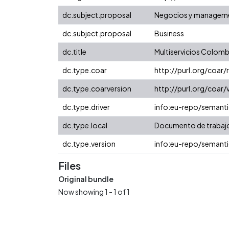
dc.subject.proposal
Negocios y managem
dc.subject.proposal
Business
dc.title
Multiservicios Colomb
dc.type.coar
http://purl.org/coar
dc.type.coarversion
http://purl.org/coa
dc.type.driver
info:eu-repo/semant
dc.type.local
Documento de trabaj
dc.type.version
info:eu-repo/semanti
Files
Original bundle
Now showing
1 - 1 of 1