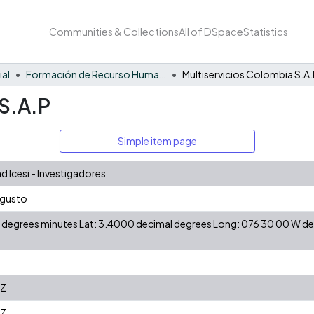
Communities & Collections
All of DSpace
Statistics
ial
Formación de Recurso Humano - EE
Multiservicios Colombia S.A
 S.A.P
Simple item page
 Icesi - Investigadores
ugusto
 N degrees minutes Lat: 3.4000 decimal degrees Long: 076 30 00 W 
1Z
1Z