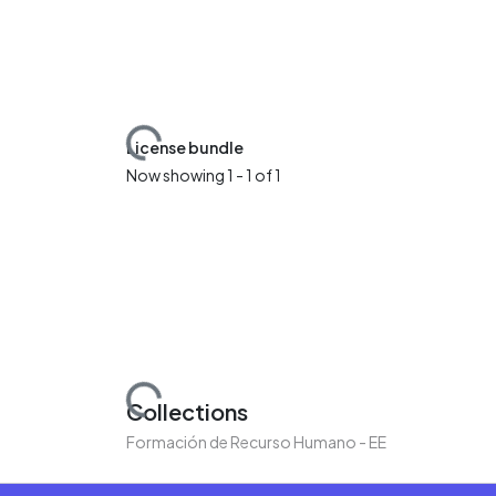
Loading...
License bundle
Now showing
1 - 1 of 1
Loading...
Collections
Formación de Recurso Humano - EE