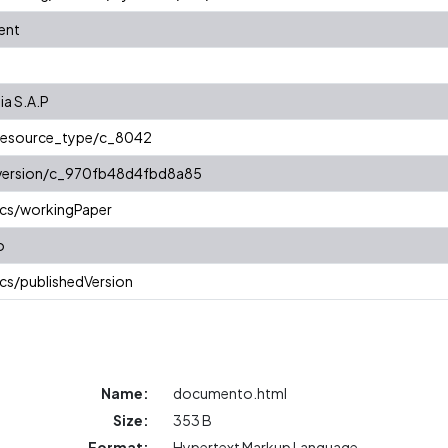
ent
ia S.A.P
/resource_type/c_8042
r/version/c_970fb48d4fbd8a85
ics/workingPaper
o
cs/publishedVersion
Name:
documento.html
Size:
353 B
Format:
Hypertext Markup Language