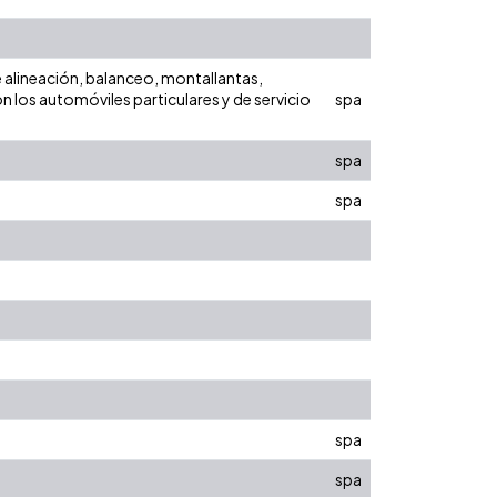
e alineación, balanceo, montallantas,
n los automóviles particulares y de servicio
spa
spa
spa
spa
spa