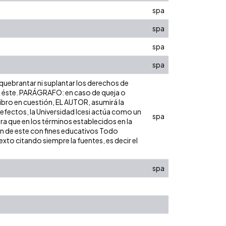
spa
spa
spa
spa
 quebrantar ni suplantar los derechos de
obre éste. PARÁGRAFO: en caso de queja o
libro en cuestión, EL AUTOR, asumirá la
 efectos, la Universidad Icesi actúa como un
spa
ara que en los términos establecidos en la
ión de este con fines educativos Todo
xto citando siempre la fuentes, es decir el
spa