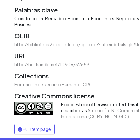
Palabras clave
Construcción
Mercadeo
Economía
Economics
Negocios 
Business
OLIB
http://biblioteca2.icesi.edu.co/cgi-olib/?infile=details.glu
URI
http://hdl.handle.net/10906/82659
Collections
Formación de Recurso Humano - CPO
Creative Commons license
Except where otherwised noted, this ite
described as
Atribución-NoComercial-
Internacional (CC BY-NC-ND 4.0)
Full item page