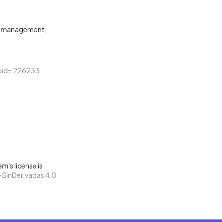
y management
&loid= 226233
m's license is
SinDerivadas 4.0