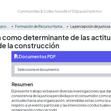
Communities & Collections
All of DSpace
Statistics
FCAE - Competitividad y productividad de las organizaciones
Formación de Recurso Humano - CPO
a como determinante de las actitu
de la construcción
Documentos PDF
Resumen
El presente trabajo se basa en diversas investigaciones que da
consistencia de la justicia percibida por el consumidor como 
actitudes hacia una organización, entendidas estas como la s
respeto a un evento particular y las intenciones conductuales 
organización como un todo.