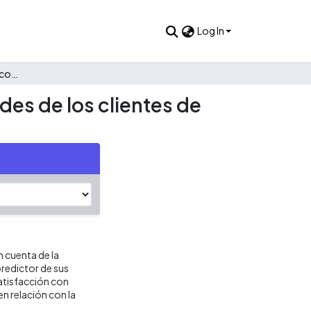
Log In
La percepción de justicia como determinante de las actitudes de los clientes de una empresa del sector de la construcción
des de los clientes de
n cuenta de la
predictor de sus
atisfacción con
en relación con la