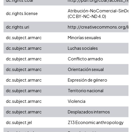
dc.rights.coar
http://purl.org/coar/access_rig
Atribución-NoComercial-SinDeriv
dc.rights.license
(CC BY-NC-ND 4.0)
dc.rights.uri
http://creativecommons.org/li
dc.subject.armarc
Minorías sexuales
dc.subject.armarc
Luchas sociales
dc.subject.armarc
Conflicto armado
dc.subject.armarc
Orientación sexual
dc.subject.armarc
Expresión de género
dc.subject.armarc
Territorio nacional
dc.subject.armarc
Violencia
dc.subject.armarc
Desplazados internos
dc.subject.jel
Z13 Economic anthropology