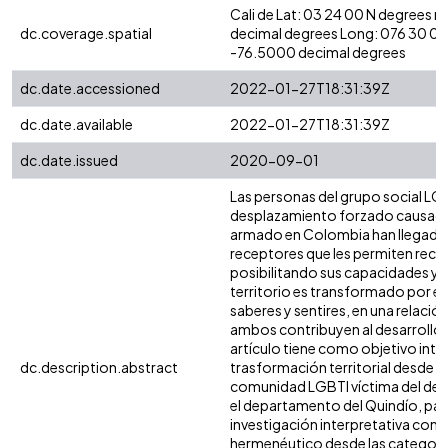
Cali de Lat: 03 24 00 N degrees 
dc.coverage.spatial
decimal degrees Long: 076 30 00
-76.5000 decimal degrees
dc.date.accessioned
2022-01-27T18:31:39Z
dc.date.available
2022-01-27T18:31:39Z
dc.date.issued
2020-09-01
Las personas del grupo social LGB
desplazamiento forzado causado p
armado en Colombia han llegado 
receptores que les permiten recons
posibilitando sus capacidades y li
territorio es transformado por el
saberes y sentires, en una relac
ambos contribuyen al desarrollo te
artículo tiene como objetivo inte
dc.description.abstract
trasformación territorial desde la 
comunidad LGBTI víctima del de
el departamento del Quindío, para
investigación interpretativa con 
hermenéutico desde las categoría