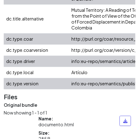
Mutual Territory: A Reading of Te
from the Point of View of the Ot
dc.title.alternative
of Forced Displacement in Depar
Colombia
dc.type.coar
http://purl.org/coar/resource_
dc.type.coarversion
http://purl.org/coar/version/
dc.type.driver
info:eu-repo/semantics/article
dc.type.local
Artículo
dc.type.version
info:eu-repo/semantics/publish
Files
Original bundle
Now showing
1 - 1 of 1
Name:
documento.html
Size:
285 B