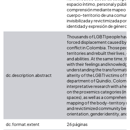
espacio íntimo, personal y públic
comprensión mediante mapeo soci
cuerpo-territorio de una comuni
invisibilizada y revictimizada por 
identidad y expresión de género.
Thousands of LGBTI people have 
forced displacement caused by t
conflict in Colombia. Those peopl
territories and rebuilt their lives
and abilities. At the same time, th
with their feelings and knowledge. 
understanding the transformation
dc.description.abstract
alterity of the LGBTI victims of f
department of Quindío, Colombia
interpretative research with a h
on the proxemics categories (inti
spaces), as well as a comprehensi
mapping of the body-territory rela
and revictimized community becau
orientation, gender identity, and
dc.format.extent
26 páginas