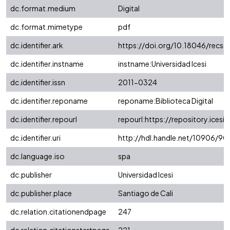
dc.format.medium
Digital
dc.format.mimetype
pdf
dc.identifier.ark
https://doi.org/10.18046/recs.
dc.identifier.instname
instname:Universidad Icesi
dc.identifier.issn
2011-0324
dc.identifier.reponame
reponame:Biblioteca Digital
dc.identifier.repourl
repourl:https://repository.icesi.
dc.identifier.uri
http://hdl.handle.net/10906/90
dc.language.iso
spa
dc.publisher
Universidad Icesi
dc.publisher.place
Santiago de Cali
dc.relation.citationendpage
247