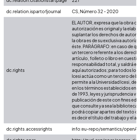
dc.relation.citationstartpage
221
dc.relation.ispartofjournal
CS, Número 32 - 2020
EL AUTOR, expresa que la obra ob
autorización es original y la elabo
suplantar los derechos de autor d
la obra es de su exclusiva autoría y
éste. PARÁGRAFO: en caso de que
un tercero referente a los derech
artículo, folleto o libro en cuesti
responsabilidad total, y saldrá e
dc.rights
aquí autorizados; para todos los 
Icesi actúa como un tercero de bu
permite a la Universidad Icesi, de
en los términos establecidos en la
de 1993, leyes y jurisprudencia vi
publicación de este con fines ed
que consulte ya sea la biblioteca
podrá copiar apartes del texto ci
es decir el título del trabajo y el au
dc.rights.accessrights
info:eu-repo/semantics/openAc