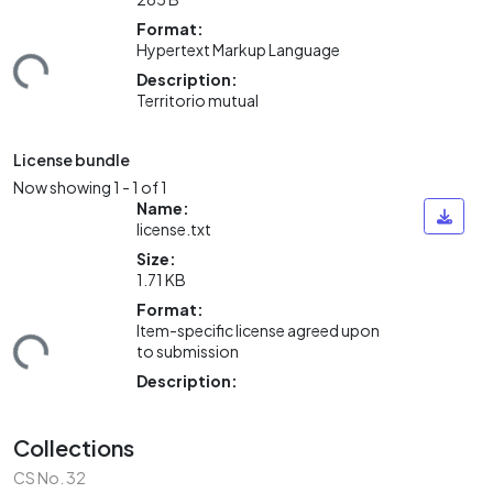
Loading...
Format:
Hypertext Markup Language
Description:
Territorio mutual
License bundle
Now showing
1 - 1 of 1
Name:
license.txt
Size:
1.71 KB
Loading...
Format:
Item-specific license agreed upon
to submission
Description:
Collections
CS No. 32