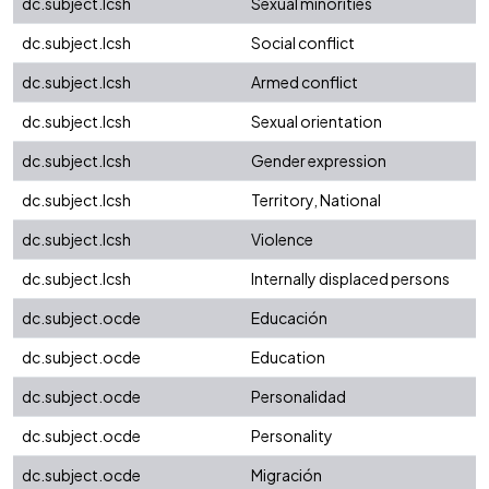
dc.subject.lcsh
Sexual minorities
dc.subject.lcsh
Social conflict
dc.subject.lcsh
Armed conflict
dc.subject.lcsh
Sexual orientation
dc.subject.lcsh
Gender expression
dc.subject.lcsh
Territory, National
dc.subject.lcsh
Violence
dc.subject.lcsh
Internally displaced persons
dc.subject.ocde
Educación
dc.subject.ocde
Education
dc.subject.ocde
Personalidad
dc.subject.ocde
Personality
dc.subject.ocde
Migración