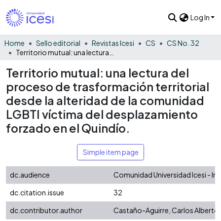
Log In
Home
Sello editorial
Revistas Icesi
CS
CS No. 32
Territorio mutual: una lectura del proceso de trasformación territorial desde la alteridad de la comunidad LGBTI víctima del desplazamiento forzado en el Quindío.
Territorio mutual: una lectura del
proceso de trasformación territorial
desde la alteridad de la comunidad
LGBTI víctima del desplazamiento
forzado en el Quindío.
Simple item page
dc.audience
Comunidad Universidad Icesi - In
dc.citation.issue
32
dc.contributor.author
Castaño-Aguirre, Carlos Alberto