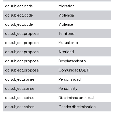
dc.subject.ocde
Migration
dc.subject.ocde
Violencia
dc.subject.ocde
Violence
dc.subject.proposal
Territorio
dc.subject.proposal
Mutualismo
dc.subject.proposal
Alteridad
dc.subject.proposal
Desplazamiento
dc.subject.proposal
Comunidad LGBTI
dc.subject.spines
Personalidad
dc.subject.spines
Personality
dc.subject.spines
Discriminacion sexual
dc.subject.spines
Gender discrimination