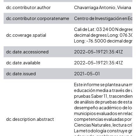
dc.contributor.author
Chavarriaga Antonio, Viviana
dc.contributor.corporatename
Centro de Investigación en Eco
Cali de Lat: 03 24 00 N degree
dc.coverage.spatial
decimal degrees Long: 076 30
Long: -76.5000 decimal degre
dc.date.accessioned
2022-05-19T21:35:41Z
dc.date.available
2022-05-19T21:35:41Z
dc.date.issued
2021-05-01
Este informe se plantea una mira
educación media a través de un a
pruebas Saber 11, trascendiendo
de análisis de pruebas de estado
desempeño académico de los e
municipios evaluados en relació
dc.description.abstract
competencias evaluadas por el
Ciencias Naturales, lectura crít
La metodología construye grup