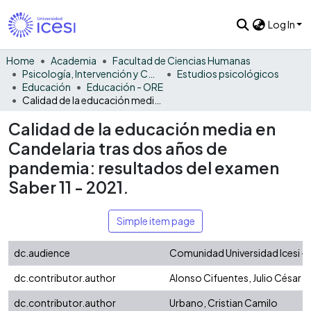
Log In
Home
Academia
Facultad de Ciencias Humanas
Psicología, Intervención y Comportamiento
Estudios psicológicos
Educación
Educación - ORE
Calidad de la educación media en Candelaria tras dos años de pandemia: resultados del examen Saber 11 - 2021.
Calidad de la educación media en
Candelaria tras dos años de
pandemia: resultados del examen
Saber 11 - 2021.
Simple item page
dc.audience
Comunidad Universidad Icesi - 
dc.contributor.author
Alonso Cifuentes, Julio César
dc.contributor.author
Urbano, Cristian Camilo