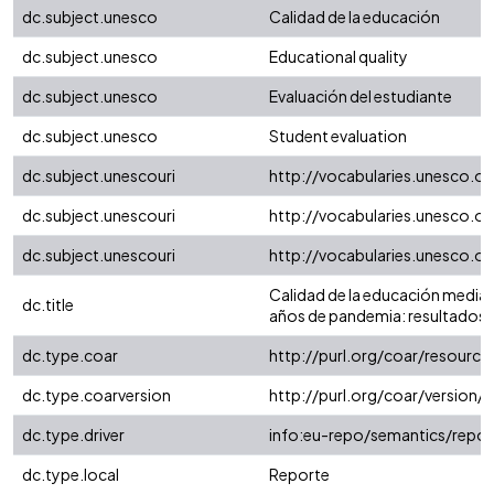
dc.subject.unesco
Calidad de la educación
dc.subject.unesco
Educational quality
dc.subject.unesco
Evaluación del estudiante
dc.subject.unesco
Student evaluation
dc.subject.unescouri
http://vocabularies.unesco.o
dc.subject.unescouri
http://vocabularies.unesco.o
dc.subject.unescouri
http://vocabularies.unesco.
Calidad de la educación media 
dc.title
años de pandemia: resultados d
dc.type.coar
http://purl.org/coar/resourc
dc.type.coarversion
http://purl.org/coar/versio
dc.type.driver
info:eu-repo/semantics/repor
dc.type.local
Reporte