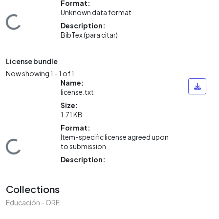
Format:
Unknown data format
ding...
Description:
BibTex (para citar)
License bundle
Now showing
1 - 1 of 1
Name:
license.txt
Size:
1.71 KB
Format:
Item-specific license agreed upon
ding...
to submission
Description:
Collections
Educación - ORE