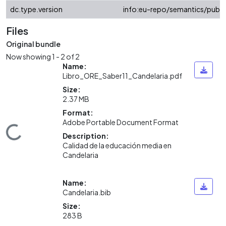
dc.type.version
info:eu-repo/semantics/publi
Files
Original bundle
Now showing
1 - 2 of 2
Name:
Libro_ORE_Saber11_Candelaria.pdf
Size:
2.37 MB
Format:
Adobe Portable Document Format
ding...
Description:
Calidad de la educación media en
Candelaria
Name:
Candelaria.bib
Size:
283 B