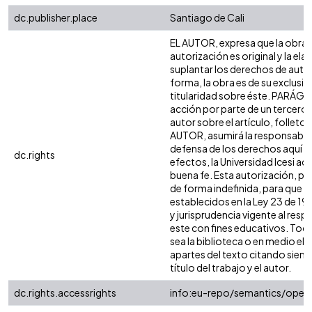
dc.publisher.place
Santiago de Cali
EL AUTOR, expresa que la obra 
autorización es original y la ela
suplantar los derechos de autor 
forma, la obra es de su exclusiva
titularidad sobre éste. PARÁGR
acción por parte de un tercero 
autor sobre el artículo, folleto 
AUTOR, asumirá la responsabilid
defensa de los derechos aquí a
dc.rights
efectos, la Universidad Icesi a
buena fe. Esta autorización, per
de forma indefinida, para que e
establecidos en la Ley 23 de 198
y jurisprudencia vigente al res
este con fines educativos. Tod
sea la biblioteca o en medio el
apartes del texto citando siempr
título del trabajo y el autor.
dc.rights.accessrights
info:eu-repo/semantics/open