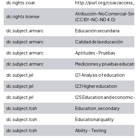
dc.rights.coar
http://purl.org/coar/access_r
Atribución-NoComercial-SinDer
dc.rights.license
(CC BY-NC-ND 4.0)
dc.subject.armarc
Educación secundaria
dc.subject.armarc
Calidad de la educación
dc.subject.armarc
Aptitudes - Pruebas
dc.subject.armarc
Mediciones y pruebas educativ
dc.subject.jel
I21 Analysis of education
dc.subject.jel
I23 Higher education
dc.subject.jel
I25 Education and economic 
dc.subject.lcsh
Education, secondary
dc.subject.lcsh
Educational quality
dc.subject.lcsh
Ability - Testing