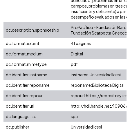
adecuado, problemas en un ca
campos, problemas en tres cam
insuficiente y deficiente) a parti
desempeño evaluados en las c
ProPacífico - Fundación Barco
dc.description.sponsorship
Fundación Scarpetta Gnecco
dc.format.extent
41 páginas
dc.format.medium
Digital
dc.format.mimetype
pdf
dc.identifier.instname
instname:Universidad Icesi
dc.identifier.reponame
reponame:Biblioteca Digital
dc.identifier.repourl
repourl:https://repository.ice
dc.identifier.uri
http://hdl.handle.net/10906/
dc.language.iso
spa
dc.publisher
Universidad Icesi