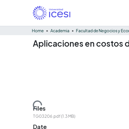
Home
Academia
Aplicaciones en costos d
Loading...
Files
TG03206.pdf
(1.3 MB)
Date