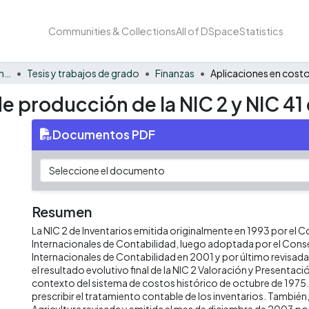
Communities & Collections
All of DSpace
Statistics
Facultad de Negocios y Economía
Tesis y trabajos de grado
Finanzas
e producción de la NIC 2 y NIC 41
Documentos PDF
Resumen
La NIC 2 de Inventarios emitida originalmente en 1993 por el
Internacionales de Contabilidad, luego adoptada por el Con
Internacionales de Contabilidad en 2001 y por último revisad
el resultado evolutivo final de la NIC 2 Valoración y Presentació
contexto del sistema de costos histórico de octubre de 1975.
prescribir el tratamiento contable de los inventarios. También,
Agricultura revisada y emitida el mes de diciembre de 2003 po