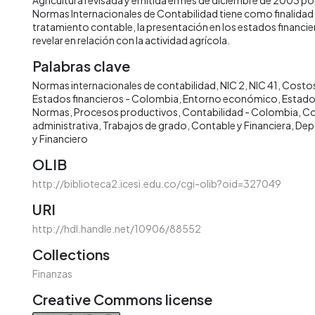
Normas Internacionales de Contabilidad tiene como finalidad p
tratamiento contable, la presentación en los estados financie
revelar en relación con la actividad agrícola.
Palabras clave
Normas internacionales de contabilidad
NIC 2
NIC 41
Costos
Estados financieros - Colombia
Entorno económico
Estados
Normas
Procesos productivos
Contabilidad - Colombia
Co
administrativa
Trabajos de grado
Contable y Financiera
Dep
y Financiero
OLIB
http://biblioteca2.icesi.edu.co/cgi-olib?oid=327049
URI
http://hdl.handle.net/10906/88552
Collections
Finanzas
Creative Commons license