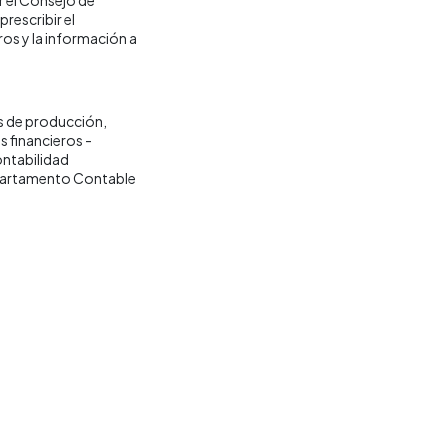
rescribir el
ros y la información a
 de producción
 financieros -
ntabilidad
artamento Contable