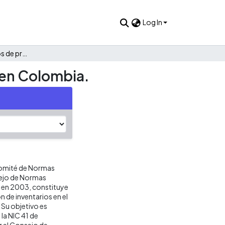
Log In
Aplicaciones en costos de producción de la NIC 2 y NIC 41 en Colombia.
 en Colombia.
 Comité de Normas
sejo de Normas
a en 2003, constituye
n de inventarios en el
 Su objetivo es
 la NIC 41 de
r el Consejo de