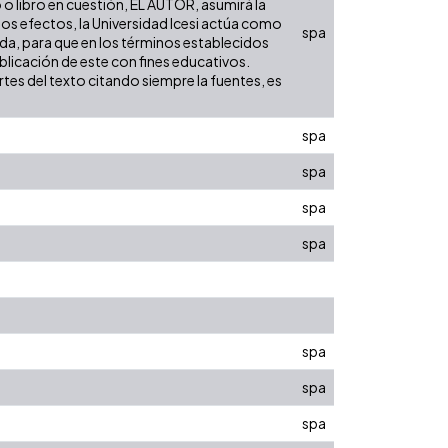
o o libro en cuestión, EL AUTOR, asumirá la
los efectos, la Universidad Icesi actúa como
spa
nida, para que en los términos establecidos
ublicación de este con fines educativos.
tes del texto citando siempre la fuentes, es
spa
spa
spa
spa
spa
spa
spa