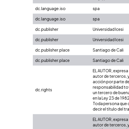
dc.language.iso
spa
dc.language.iso
spa
dc.publisher
Universidad Icesi
dc.publisher
Universidad Icesi
dc.publisher.place
Santiago de Cali
dc.publisher.place
Santiago de Cali
EL AUTOR, expresa q
autor de terceros, y
acción por parte de
responsabilidad tot
dc.rights
un tercero de buena
en la Ley 23 de 1982
Toda persona que co
decir el título del tr
EL AUTOR, expresa q
autor de terceros, y