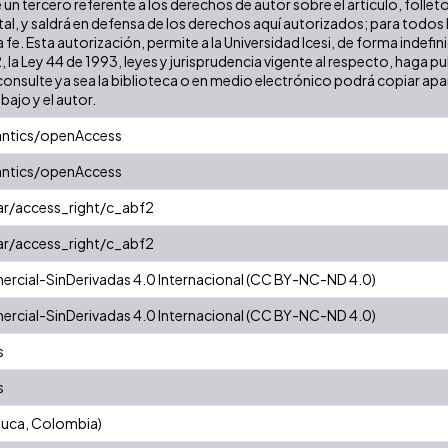
 un tercero referente a los derechos de autor sobre el artículo, follet
al, y saldrá en defensa de los derechos aquí autorizados; para todos 
 fe. Esta autorización, permite a la Universidad Icesi, de forma indefi
, la Ley 44 de 1993, leyes y jurisprudencia vigente al respecto, haga p
nsulte ya sea la biblioteca o en medio electrónico podrá copiar apar
abajo y el autor.
antics/openAccess
antics/openAccess
ar/access_right/c_abf2
ar/access_right/c_abf2
rcial-SinDerivadas 4.0 Internacional (CC BY-NC-ND 4.0)
rcial-SinDerivadas 4.0 Internacional (CC BY-NC-ND 4.0)
s
s
auca, Colombia)