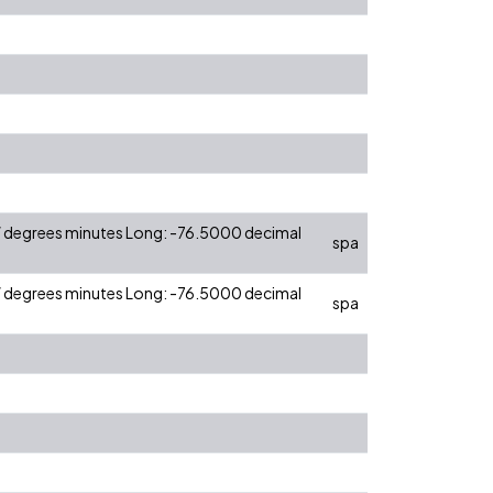
 W degrees minutes Long: -76.5000 decimal
spa
 W degrees minutes Long: -76.5000 decimal
spa