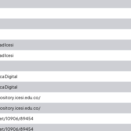
d Icesi
d Icesi
a Digital
a Digital
ository.icesi.edu.co/
ository.icesi.edu.co/
.net/10906/89454
.net/10906/89454