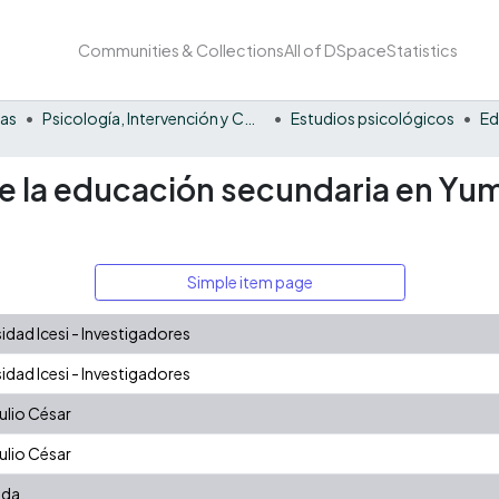
Communities & Collections
All of DSpace
Statistics
nas
Psicología, Intervención y Comportamiento
Estudios psicológicos
Ed
 de la educación secundaria en Y
Simple item page
dad Icesi - Investigadores
dad Icesi - Investigadores
ulio César
ulio César
nda