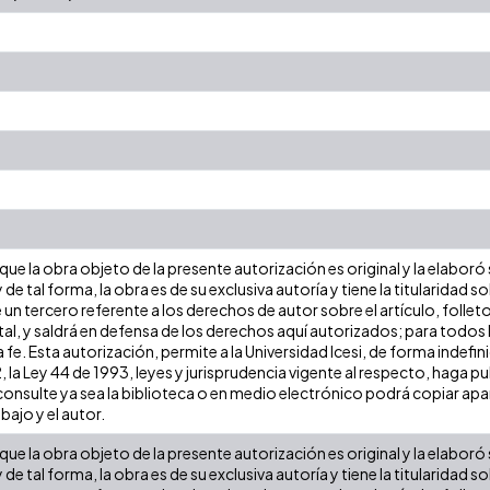
ue la obra objeto de la presente autorización es original y la elaboró
 de tal forma, la obra es de su exclusiva autoría y tiene la titularida
 un tercero referente a los derechos de autor sobre el artículo, follet
al, y saldrá en defensa de los derechos aquí autorizados; para todos 
 fe. Esta autorización, permite a la Universidad Icesi, de forma indefi
, la Ley 44 de 1993, leyes y jurisprudencia vigente al respecto, haga p
nsulte ya sea la biblioteca o en medio electrónico podrá copiar apar
abajo y el autor.
ue la obra objeto de la presente autorización es original y la elaboró
 de tal forma, la obra es de su exclusiva autoría y tiene la titularida