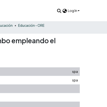
Log In
ucación
Educación - ORE
umbo empleando el
spa
spa