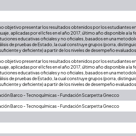
mo objetivo presentar los resultados obtenidos por los estudiantes e
je, aplicadas por el Icfes en el año 2017, último año disponible a la f
ituciones educativas oficiales y no oficiales, basados en una metodol
álisis de pruebas de Estado, la cual construye grupos (porra, distin
suficiente y deficiente) a partir de los niveles de desempeño evaluados
mo objetivo presentar los resultados obtenidos por los estudiantes e
je, aplicadas por el Icfes en el año 2017, último año disponible a la f
ituciones educativas oficiales y no oficiales, basados en una metodol
álisis de pruebas de Estado, la cual construye grupos (porra, distin
suficiente y deficiente) a partir de los niveles de desempeño evaluados
dación Barco - Tecnoquímicas - Fundación Scarpetta Gnecco
dación Barco - Tecnoquímicas - Fundación Scarpetta Gnecco