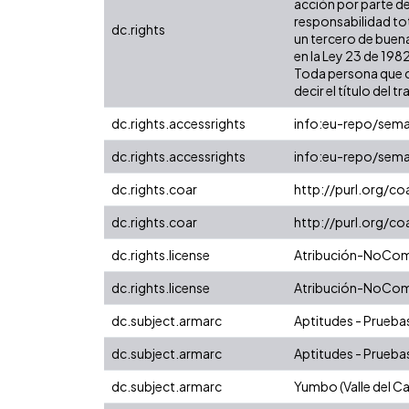
acción por parte de
responsabilidad tot
dc.rights
un tercero de buena
en la Ley 23 de 1982
Toda persona que co
decir el título del tr
dc.rights.accessrights
info:eu-repo/sem
dc.rights.accessrights
info:eu-repo/sem
dc.rights.coar
http://purl.org/co
dc.rights.coar
http://purl.org/co
dc.rights.license
Atribución-NoCome
dc.rights.license
Atribución-NoCome
dc.subject.armarc
Aptitudes - Prueba
dc.subject.armarc
Aptitudes - Prueba
dc.subject.armarc
Yumbo (Valle del C