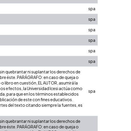
spa
spa
spa
spa
spa
spa
 sin quebrantar ni suplantar los derechos de
d sobre éste. PARÁGRAFO: en caso de queja o
o o libro en cuestión, EL AUTOR, asumirá la
los efectos, la Universidad Icesi actúa como
spa
nida, para que en los términos establecidos
ublicación de este con fines educativos.
tes del texto citando siempre la fuentes, es
 sin quebrantar ni suplantar los derechos de
d sobre éste. PARÁGRAFO: en caso de queja o