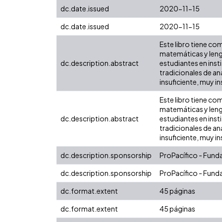
dc.date.issued
2020-11-15
dc.date.issued
2020-11-15
Este libro tiene co
matemáticas y lengua
dc.description.abstract
estudiantes en inst
tradicionales de an
insuficiente, muy in
Este libro tiene co
matemáticas y lengua
dc.description.abstract
estudiantes en inst
tradicionales de an
insuficiente, muy in
dc.description.sponsorship
ProPacífico - Fun
dc.description.sponsorship
ProPacífico - Fun
dc.format.extent
45 páginas
dc.format.extent
45 páginas