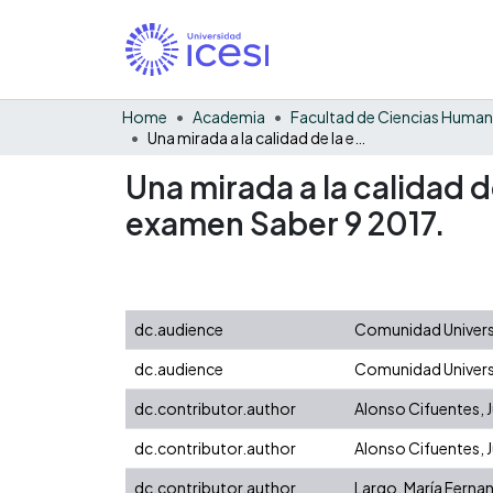
Home
Academia
Facultad de Ciencias Huma
Una mirada a la calidad de la educación secundaria en Yumbo empleando el examen Saber 9 2017.
Una mirada a la calidad
examen Saber 9 2017.
dc.audience
Comunidad Universi
dc.audience
Comunidad Universi
dc.contributor.author
Alonso Cifuentes, J
dc.contributor.author
Alonso Cifuentes, J
dc.contributor.author
Largo, María Ferna