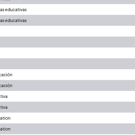
as educativas
as educativas
icación
icación
tiva
tiva
cation
cation