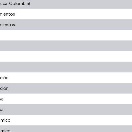
auca, Colombia)
mientos
mientos
ación
ación
va
va
émico
émico