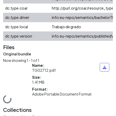
dc.type.coar
http://purl.org/coar/resource_type/
dc.type.driver
info:eu-repo/semantics/bachelorThe
dc.type.local
Trabajo de grado
dc.type.version
info:eu-repo/semantics/publishedVe
Files
Original bundle
Now showing
1 - 1 of 1
Name:
TG02712.pdf
Size:
1.41 MB
Format:
Adobe Portable Document Format
Loading...
Collections