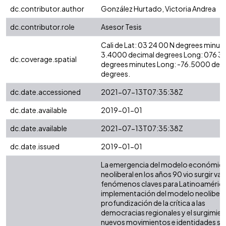
dc.contributor.author
González Hurtado, Victoria Andrea
dc.contributor.role
Asesor Tesis
Cali de Lat: 03 24 00 N degrees minute
3.4000 decimal degrees Long: 076 3
dc.coverage.spatial
degrees minutes Long: -76.5000 dec
degrees.
dc.date.accessioned
2021-07-13T07:35:38Z
dc.date.available
2019-01-01
dc.date.available
2021-07-13T07:35:38Z
dc.date.issued
2019-01-01
La emergencia del modelo económic
neoliberal en los años 90 vio surgir var
fenómenos claves para Latinoamérica
implementación del modelo neoliberal
profundización de la crítica a las
democracias regionales y el surgimie
nuevos movimientos e identidades so