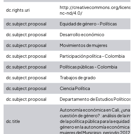
http://creativecommons.org/license
dc.rights.uri
nc-nd/4.0/
dc.subject.proposal
Equidad de género - Políticas
dc.subject.proposal
Desarrollo económico
dc.subject.proposal
Movimientos de mujeres
dc.subject.proposal
Participación política - Colombia
dc.subject.proposal
Políticas públicas - Colombia
dc.subject.proposal
Trabajos de grado
dc.subject.proposal
Ciencia Política
dc.subject.proposal
Departamento de Estudios Políticos
Autonomía económica en Cali, ¿una
cuestión de género? : análisis de la inf
dc.title
de la política pública para la equidad d
género en la autonomía económica de
mujeres del Municipio, periodo 2012-