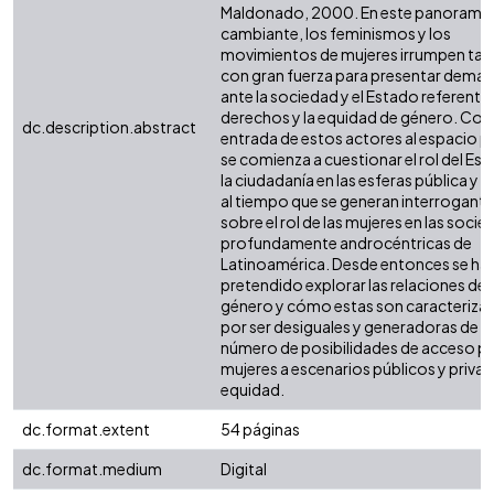
Maldonado, 2000. En este panorama
cambiante, los feminismos y los
movimientos de mujeres irrumpen ta
con gran fuerza para presentar dema
ante la sociedad y el Estado referentes
derechos y la equidad de género. Con 
dc.description.abstract
entrada de estos actores al espacio po
se comienza a cuestionar el rol del Es
la ciudadanía en las esferas pública y p
al tiempo que se generan interrogant
sobre el rol de las mujeres en las soci
profundamente androcéntricas de
Latinoamérica. Desde entonces se ha
pretendido explorar las relaciones de
género y cómo estas son caracteriza
por ser desiguales y generadoras de 
número de posibilidades de acceso pa
mujeres a escenarios públicos y priva
equidad.
dc.format.extent
54 páginas
dc.format.medium
Digital