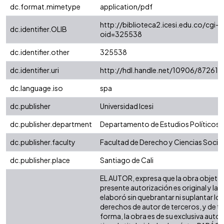
dc.format.mimetype
application/pdf
http://biblioteca2.icesi.edu.co/cgi-o
dc.identifier.OLIB
oid=325538
dc.identifier.other
325538
dc.identifier.uri
http://hdl.handle.net/10906/87261
dc.language.iso
spa
dc.publisher
Universidad Icesi
dc.publisher.department
Departamento de Estudios Políticos
dc.publisher.faculty
Facultad de Derecho y Ciencias Socia
dc.publisher.place
Santiago de Cali
EL AUTOR, expresa que la obra objeto 
presente autorización es original y la
elaboró sin quebrantar ni suplantar los
derechos de autor de terceros, y de ta
forma, la obra es de su exclusiva autor