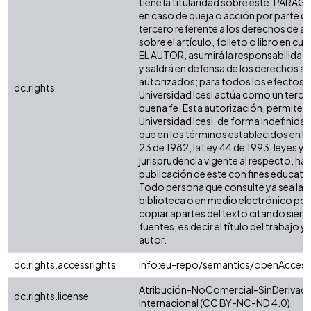
tiene la titularidad sobre éste. PARÁ
en caso de queja o acción por parte d
tercero referente a los derechos de a
sobre el artículo, folleto o libro en cue
EL AUTOR, asumirá la responsabilidad 
y saldrá en defensa de los derechos aq
autorizados; para todos los efectos, 
dc.rights
Universidad Icesi actúa como un terce
buena fe. Esta autorización, permite a 
Universidad Icesi, de forma indefinida,
que en los términos establecidos en la
23 de 1982, la Ley 44 de 1993, leyes y
jurisprudencia vigente al respecto, ha
publicación de este con fines educati
Todo persona que consulte ya sea la
biblioteca o en medio electrónico po
copiar apartes del texto citando siemp
fuentes, es decir el título del trabajo y 
autor.
dc.rights.accessrights
info:eu-repo/semantics/openAccess
Atribución-NoComercial-SinDerivada
dc.rights.license
Internacional (CC BY-NC-ND 4.0)