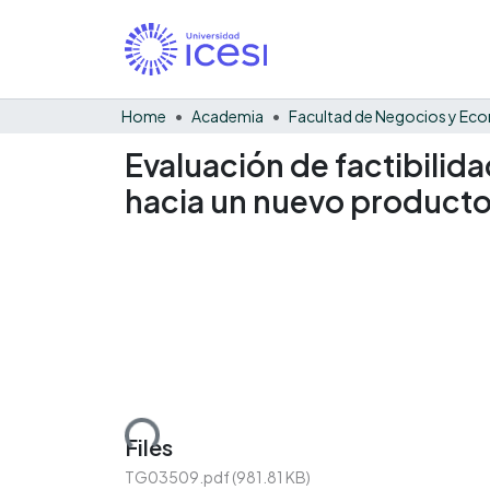
Home
Academia
Evaluación de factibilid
hacia un nuevo producto 
Loading...
Files
TG03509.pdf
(981.81 KB)