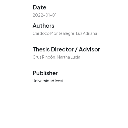
Date
2022-01-01
Authors
Cardozo Montealegre, Luz Adriana
Thesis Director / Advisor
Cruz Rincón, Martha Lucía
Publisher
Universidad Icesi