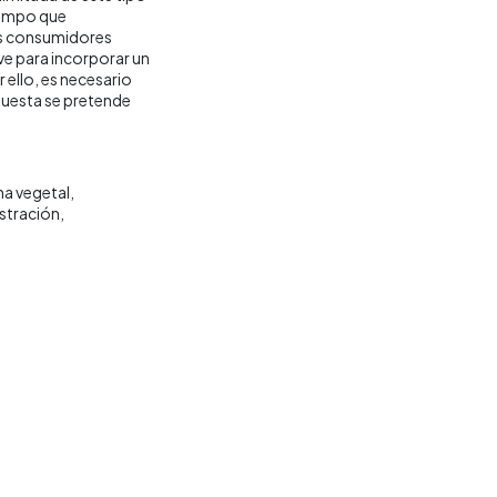
iempo que
los consumidores
ve para incorporar un
 ello, es necesario
puesta se pretende
na vegetal
stración