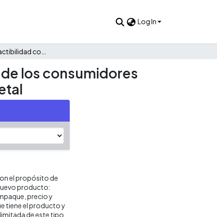
Log In
Evaluación de factibilidad comercial y nivel de aceptación de los consumidores hacia un nuevo producto : nuggets a base de proteína vegetal
n de los consumidores
etal
con el propósito de
 nuevo producto:
empaque, precio y
e tiene el producto y
limitada de este tipo