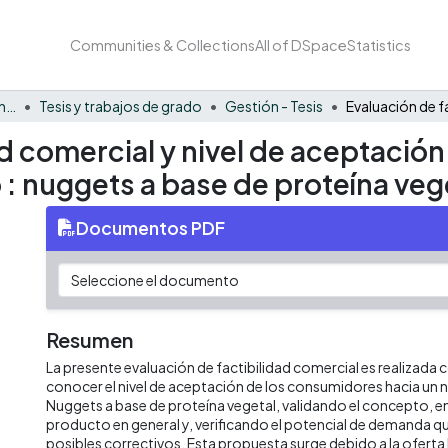
Communities & Collections
All of DSpace
Statistics
Facultad de Negocios y Economía
Tesis y trabajos de grado
Gestión - Tesis
ad comercial y nivel de aceptació
: nuggets a base de proteína veg
Documentos PDF
Resumen
La presente evaluación de factibilidad comercial es realizada 
conocer el nivel de aceptación de los consumidores hacia un
Nuggets a base de proteína vegetal, validando el concepto, 
producto en general y, verificando el potencial de demanda qu
posibles correctivos. Esta propuesta surge debido a la oferta 