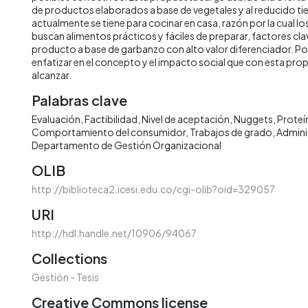
de productos elaborados a base de vegetales y al reducido t
actualmente se tiene para cocinar en casa, razón por la cual 
buscan alimentos prácticos y fáciles de preparar, factores cla
producto a base de garbanzo con alto valor diferenciador. Por
enfatizar en el concepto y el impacto social que con esta pro
alcanzar.
Palabras clave
Evaluación
Factibilidad
Nivel de aceptación
Nuggets
Proteí
Comportamiento del consumidor
Trabajos de grado
Admini
Departamento de Gestión Organizacional
OLIB
http://biblioteca2.icesi.edu.co/cgi-olib?oid=329057
URI
http://hdl.handle.net/10906/94067
Collections
Gestión - Tesis
Creative Commons license