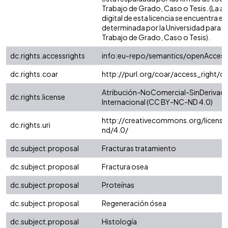
Trabajo de Grado, Caso o Tesis. (La a
digital de esta licencia se encuentra e
determinada por la Universidad para l
Trabajo de Grado, Caso o Tesis).
dc.rights.accessrights
info:eu-repo/semantics/openAccess
dc.rights.coar
http://purl.org/coar/access_right/c
Atribución-NoComercial-SinDerivada
dc.rights.license
Internacional (CC BY-NC-ND 4.0)
http://creativecommons.org/license
dc.rights.uri
nd/4.0/
dc.subject.proposal
Fracturas tratamiento
dc.subject.proposal
Fractura osea
dc.subject.proposal
Proteínas
dc.subject.proposal
Regeneración ósea
dc.subject.proposal
Histología