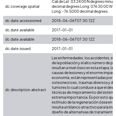
Cali de Lat: 03 24 00 N degrees minut
dc.coverage.spatial
decimal degrees Long: 076 30 00 W d
Long: -76.5000 decimal degrees.
dc.date.accessioned
2018-06-06T07:30:12Z
dc.date.available
2017-01-01
dc.date.available
2018-06-06T07:30:12Z
dc.date.issued
2017-01-01
Las enfermedades, los accidentes, el
de la población y el alto número de p
resultan a nivel óseo en esta etapa, las
causas de lesiones y el enorme impact
economía, están representadas por la
osteonecrosis, traumas diversos y dis
tumores lo cual conduce a que el desa
dc.description.abstract
técnicas de mejoramiento del sistema
extrema importancia. Es por esto que 
estímulo de la regeneración ósea en lo
resulta un blanco atractivo para la inv
diseño de alternativas de tratamiento 