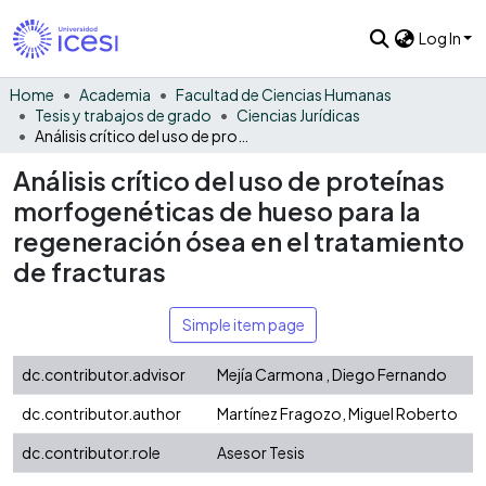
Log In
Home
Academia
Facultad de Ciencias Humanas
Tesis y trabajos de grado
Ciencias Jurídicas
Análisis crítico del uso de proteínas morfogenéticas de hueso para la regeneración ósea en el tratamiento de fracturas
Análisis crítico del uso de proteínas
morfogenéticas de hueso para la
regeneración ósea en el tratamiento
de fracturas
Simple item page
dc.contributor.advisor
Mejía Carmona , Diego Fernando
dc.contributor.author
Martínez Fragozo, Miguel Roberto
dc.contributor.role
Asesor Tesis