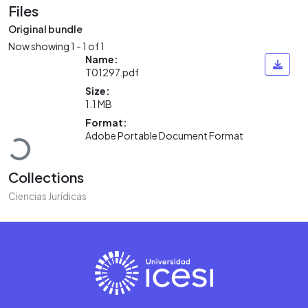
Files
Original bundle
Now showing
1 - 1 of 1
Name:
T01297.pdf
Size:
1.1 MB
Loading...
Format:
Adobe Portable Document Format
Collections
Ciencias Jurídicas