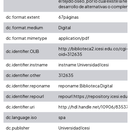
el tejido óseo, por lo cual existe la ne
desarrollo de alternativas o complem
dc.format.extent
67páginas
dc.format.medium
Digital
dc.format.mimetype
application/pdf
http://biblioteca2.icesi.edu.co/cgi-o
dc.identifier.OLIB
oid=312635
dc.identifier.instname
instname:Universidad Icesi
dc.identifier.other
312635
dc.identifier.reponame
reponame:Biblioteca Digital
dc.identifier.repourl
repourl:https://repository.icesi.edu.
dc.identifier.uri
http://hdl.handle.net/10906/83537
dc.language.iso
spa
dc.publisher
Universidad Icesi