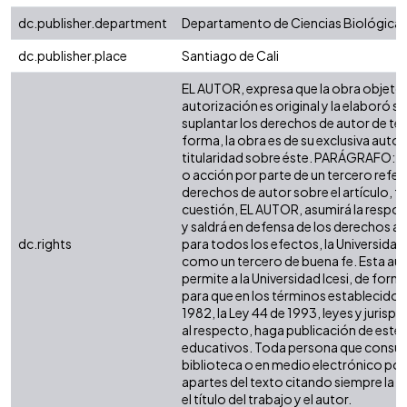
dc.publisher.department
Departamento de Ciencias Biológica
dc.publisher.place
Santiago de Cali
EL AUTOR, expresa que la obra objeto 
autorización es original y la elaboró si
suplantar los derechos de autor de terc
forma, la obra es de su exclusiva autorí
titularidad sobre éste. PARÁGRAFO: e
o acción por parte de un tercero refer
derechos de autor sobre el artículo, fo
cuestión, EL AUTOR, asumirá la respon
y saldrá en defensa de los derechos a
dc.rights
para todos los efectos, la Universidad 
como un tercero de buena fe. Esta aut
permite a la Universidad Icesi, de forma
para que en los términos establecidos 
1982, la Ley 44 de 1993, leyes y jurisp
al respecto, haga publicación de este 
educativos. Toda persona que consulte
biblioteca o en medio electrónico po
apartes del texto citando siempre la fu
el título del trabajo y el autor.