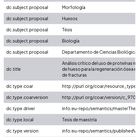
dc.subject.proposal
Morfología
dc.subject.proposal
Huesos
dc.subject.proposal
Tésis
dc.subject.proposal
Biología
dc.subject.proposal
Departamento de Ciencias Biológica
Análisis crítico del uso de proteínas 
dc.title
de hueso para la regeneración ósea en
de fracturas
dc.type.coar
http://purl.org/coar/resource_type
dc.type.coarversion
http://purl.org/coar/version/c_97
dc.type.driver
info:eu-repo/semantics/masterThesi
dc.type.local
Tesis de maestría
dc.type.version
info:eu-repo/semantics/publishedVe