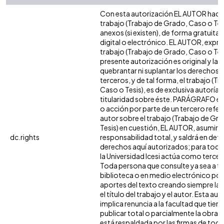
Con esta autorización EL AUTOR hace 
trabajo (Trabajo de Grado, Caso o Tesi
anexos (si existen), de forma gratuita
digital o electrónico. EL AUTOR, expre
trabajo (Trabajo de Grado, Caso o Tesi
presente autorización es original y la 
quebrantar ni suplantar los derechos 
terceros, y de tal forma, el trabajo (T
Caso o Tesis), es de exclusiva autoría y 
titularidad sobre éste. PARÁGRAFO en
o acción por parte de un tercero refere
autor sobre el trabajo (Trabajo de Gr
Tesis) en cuestión, EL AUTOR, asumirá 
dc.rights
responsabilidad total, y saldrá en def
derechos aquí autorizados; para todo
la Universidad Icesi actúa como tercer
Toda persona que consulte ya sea a tr
biblioteca o en medio electrónico po
aportes del texto creando siempre la f
el título del trabajo y el autor. Esta au
implica renuncia a la facultad que tie
publicar total o parcialmente la obra. 
está respaldada por las firmas de tod