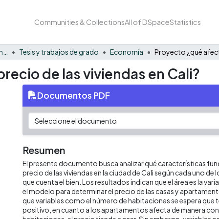
Communities & Collections
All of DSpace
Statistics
Facultad de Negocios y Economía
Tesis y trabajos de grado
Economía
recio de las viviendas en Cali?
Documentos PDF
Resumen
El presente documento busca analizar qué características fun
precio de las viviendas en la ciudad de Cali según cada uno de 
que cuenta el bien. Los resultados indican que el área es la vari
el modelo para determinar el precio de las casas y apartament
que variables como el número de habitaciones se espera que 
positivo, en cuanto a los apartamentos afecta de manera cont
habitaciones, el precio tiende a caer. Sin embargo, variables co