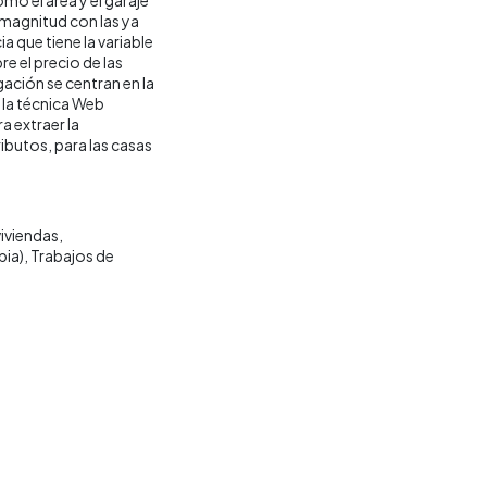
 magnitud con las ya
a que tiene la variable
e el precio de las
gación se centran en la
e la técnica Web
a extraer la
ibutos, para las casas
viviendas
bia)
Trabajos de