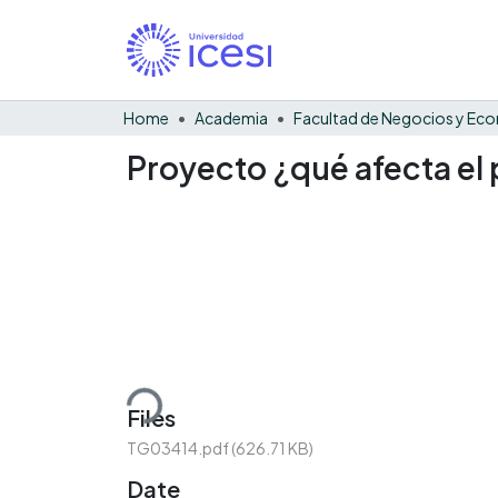
Home
Academia
Proyecto ¿qué afecta el p
Loading...
Files
TG03414.pdf
(626.71 KB)
Date