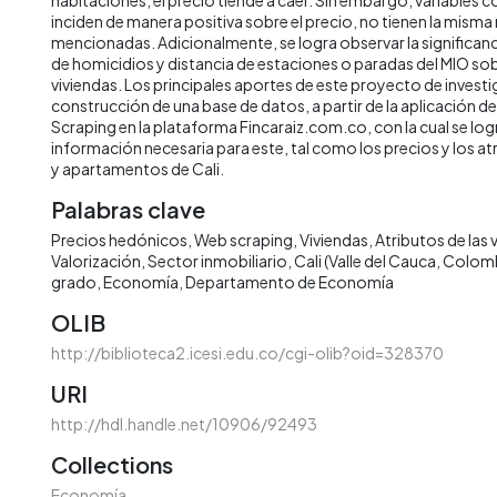
inciden de manera positiva sobre el precio, no tienen la misma
mencionadas. Adicionalmente, se logra observar la significanci
de homicidios y distancia de estaciones o paradas del MIO sobr
viviendas. Los principales aportes de este proyecto de investi
construcción de una base de datos, a partir de la aplicación d
Scraping en la plataforma Fincaraiz.com.co, con la cual se logr
información necesaria para este, tal como los precios y los atr
y apartamentos de Cali.
Palabras clave
Precios hedónicos
Web scraping
Viviendas
Atributos de las 
Valorización
Sector inmobiliario
Cali (Valle del Cauca, Colom
grado
Economía
Departamento de Economía
OLIB
http://biblioteca2.icesi.edu.co/cgi-olib?oid=328370
URI
http://hdl.handle.net/10906/92493
Collections
Economía