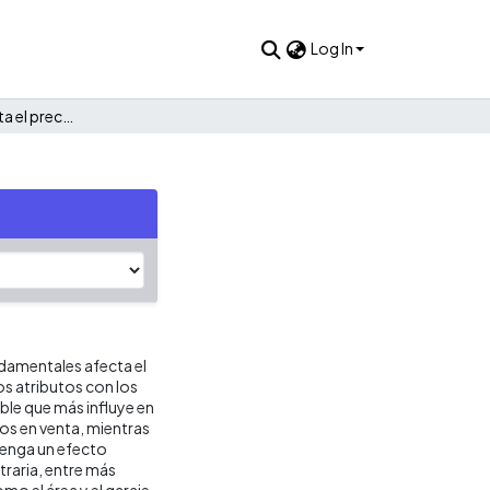
Log In
Proyecto ¿qué afecta el precio de las viviendas en Cali?
damentales afecta el
los atributos con los
able que más influye en
os en venta, mientras
tenga un efecto
raria, entre más
mo el área y el garaje