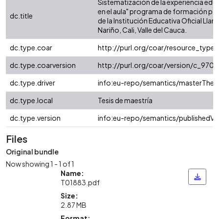
Sistematización de la experiencia educ
en el aula" programa de formación pa
dc.title
de la Institución Educativa Oficial Lla
Nariño, Cali, Valle del Cauca.
dc.type.coar
http://purl.org/coar/resource_type
dc.type.coarversion
http://purl.org/coar/version/c_97
dc.type.driver
info:eu-repo/semantics/masterThesi
dc.type.local
Tesis de maestría
dc.type.version
info:eu-repo/semantics/publishedVe
Files
Original bundle
Now showing
1 - 1 of 1
Name:
T01883.pdf
Size:
2.87 MB
Format: