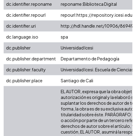
dc.identifier.reponame
reponame:Biblioteca Digital
dc.identifier.repourl
repourl:https://repository.icesi.edu.
dc.identifier.uri
http://hdl.handle.net/10906/86949
dc.language.iso
spa
dc.publisher
Universidad Icesi
dc.publisher.department
Departamento de Pedagogía
dc.publisher.faculty
Universidad Icesi. Escuela de Ciencias
dc.publisher.place
Santiago de Cali
EL AUTOR, expresa que la obra objeto 
autorización es original y la elaboró si
suplantar los derechos de autor de terc
forma, la obra es de su exclusiva autorí
titularidad sobre éste. PARÁGRAFO: e
o acción por parte de un tercero refer
derechos de autor sobre el artículo, fo
cuestión, EL AUTOR, asumirá la respon