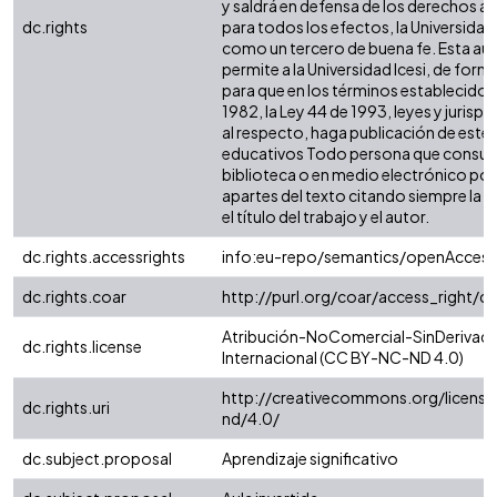
y saldrá en defensa de los derechos a
dc.rights
para todos los efectos, la Universidad 
como un tercero de buena fe. Esta aut
permite a la Universidad Icesi, de forma
para que en los términos establecidos 
1982, la Ley 44 de 1993, leyes y jurisp
al respecto, haga publicación de este 
educativos Todo persona que consulte
biblioteca o en medio electrónico po
apartes del texto citando siempre la fu
el título del trabajo y el autor.
dc.rights.accessrights
info:eu-repo/semantics/openAccess
dc.rights.coar
http://purl.org/coar/access_right/c
Atribución-NoComercial-SinDerivada
dc.rights.license
Internacional (CC BY-NC-ND 4.0)
http://creativecommons.org/license
dc.rights.uri
nd/4.0/
dc.subject.proposal
Aprendizaje significativo