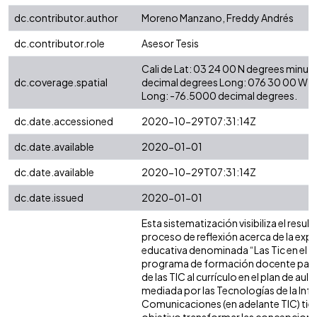
dc.contributor.author
Moreno Manzano, Freddy Andrés
dc.contributor.role
Asesor Tesis
Cali de Lat: 03 24 00 N degrees minut
dc.coverage.spatial
decimal degrees Long: 076 30 00 W d
Long: -76.5000 decimal degrees.
dc.date.accessioned
2020-10-29T07:31:14Z
dc.date.available
2020-01-01
dc.date.available
2020-10-29T07:31:14Z
dc.date.issued
2020-01-01
Esta sistematización visibiliza el resul
proceso de reflexión acerca de la expe
educativa denominada “Las Tic en el Au
programa de formación docente para 
de las TIC al currículo en el plan de aula
mediada por las Tecnologías de la Inf
Comunicaciones (en adelante TIC) ti