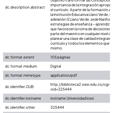
objetivo transformar las concepciones
importancia de la integración apropiad
dc.description.abstract
el currículo. A partir de la formación a
la Institución Educativa Llano Verde, s
adelante I.E Llano Verde, sede Nariño),
estrategias de enseñanza – aprendizaj
que favorecen la toma de decisiones e
parte del maestro en cualquier nivel de
planear una clase de calidad integrando
currículo y todos los elementos que s
mismo.
dc.format.extent
105 páginas
dc.format.medium
Digital
dc.format.mimetype
application/pdf
http://biblioteca2.icesi.edu.co/cgi-o
dc.identifier.OLIB
oid=325444
dc.identifier.instname
instname:Universidad Icesi
dc.identifier.other
325444