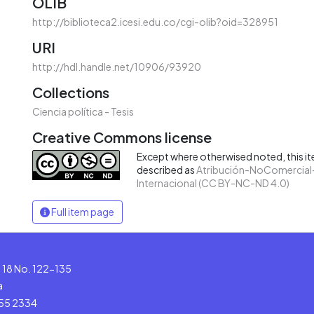
OLIB
http://biblioteca2.icesi.edu.co/cgi-olib?oid=328951
URI
http://hdl.handle.net/10906/93920
Collections
Ciencia política - Tesis
Creative Commons license
Except where otherwised noted, this ite
described as
Atribución-NoComercial-
Internacional (CC BY-NC-ND 4.0)
Full item page
le 18 No. 122-135
a
555 2334