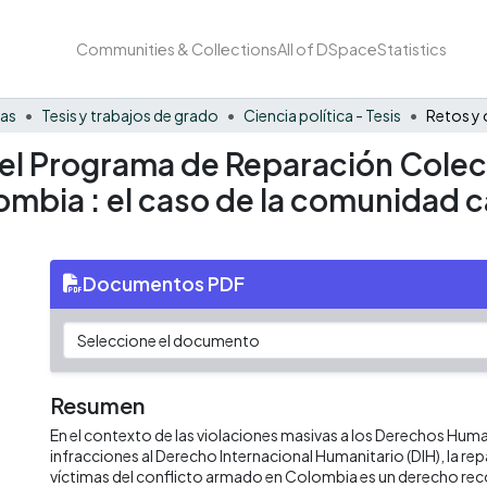
Communities & Collections
All of DSpace
Statistics
nas
Tesis y trabajos de grado
Ciencia política - Tesis
el Programa de Reparación Colecti
mbia : el caso de la comunidad c
Documentos PDF
Resumen
En el contexto de las violaciones masivas a los Derechos Human
infracciones al Derecho Internacional Humanitario (DIH), la rep
víctimas del conflicto armado en Colombia es un derecho rec