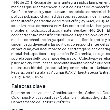
1448 de 2011. Reparar de manera integral implica la implement
medidas que se enmarcan en la Política Pública de Reparación 
Conflicto Armado, y que apuntan al propósito de resarcir el d
política pública, dichas medidas son: restitución, indemnizaci
rehabilitación y garantías de no repetición (Ley 1448, 2011). 
se realiza tanto de manera individual como colectiva, inclu
morales, simbólicos, políticos y materiales (Ley 1448, 2011). E
concentra en la dimensión colectiva de la reparación a víctimas
medida de rehabilitación, ya que busca identificar los retos 
surgen luego de ejecutar las políticas correspondientes del E
en particular, evaluar el impacto de la estrategia seleccionada 
modalidad específica de reparación. En Colombia, los sujetos
sobre la base del Programa de Reparación Colectiva, y se reha
psicosocial y comunitaria, mediante una intervención que pre
reconstrucción del tejido social, implementada por la Unidad p
Reparación Integral a las Víctimas (UARIV): la estrategia “Entr
2011; UARIV, 2019b)
Palabras clave
Reparación a las víctimas
Conflicto armado - Colombia
Der
Colombia
Políticas públicas - Colombia
Trabajos de grado
Departamento de Estudios Políticos