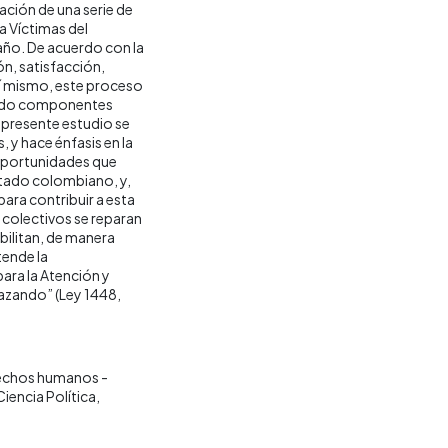
ación de una serie de
a Víctimas del
año. De acuerdo con la
ón, satisfacción,
Así mismo, este proceso
yendo componentes
l presente estudio se
, y hace énfasis en la
y oportunidades que
stado colombiano, y,
para contribuir a esta
 colectivos se reparan
bilitan, de manera
tende la
ara la Atención y
elazando” (Ley 1448,
echos humanos -
Ciencia Política