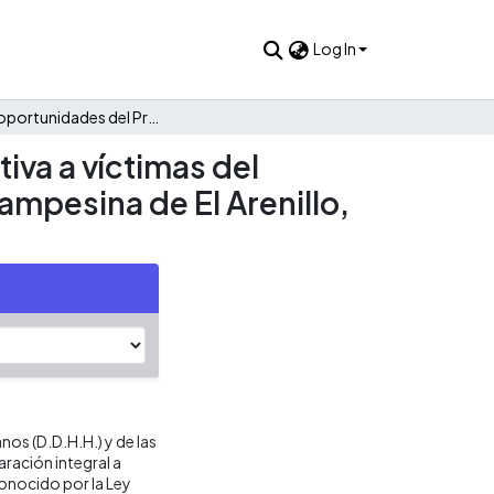
Log In
Retos y oportunidades del Programa de Reparación Colectiva a víctimas del conflicto armado en Colombia : el caso de la comunidad campesina de El Arenillo, Pradera
va a víctimas del
ampesina de El Arenillo,
os (D.D.H.H.) y de las
aración integral a
onocido por la Ley