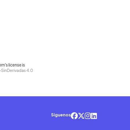
m's license is
SinDerivadas 4.0
Síguenos