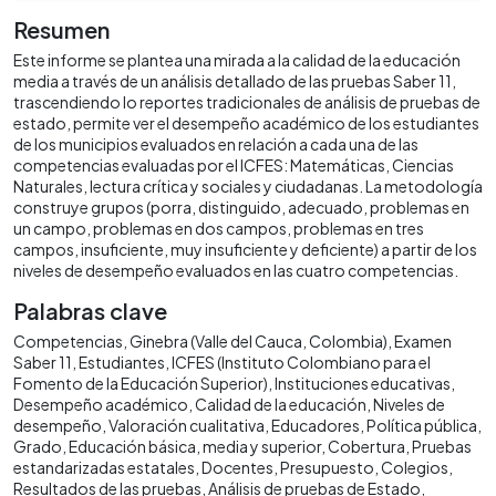
Resumen
Este informe se plantea una mirada a la calidad de la educación
media a través de un análisis detallado de las pruebas Saber 11,
trascendiendo lo reportes tradicionales de análisis de pruebas de
estado, permite ver el desempeño académico de los estudiantes
de los municipios evaluados en relación a cada una de las
competencias evaluadas por el ICFES: Matemáticas, Ciencias
Naturales, lectura crítica y sociales y ciudadanas. La metodología
construye grupos (porra, distinguido, adecuado, problemas en
un campo, problemas en dos campos, problemas en tres
campos, insuficiente, muy insuficiente y deficiente) a partir de los
niveles de desempeño evaluados en las cuatro competencias.
Palabras clave
Competencias
Ginebra (Valle del Cauca, Colombia)
Examen
Saber 11
Estudiantes
ICFES (Instituto Colombiano para el
Fomento de la Educación Superior)
Instituciones educativas
Desempeño académico
Calidad de la educación
Niveles de
desempeño
Valoración cualitativa
Educadores
Política pública
Grado
Educación básica, media y superior
Cobertura
Pruebas
estandarizadas estatales
Docentes
Presupuesto
Colegios
Resultados de las pruebas
Análisis de pruebas de Estado