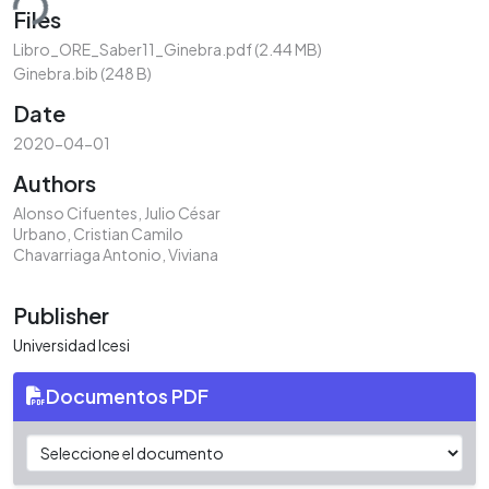
ding...
Files
Libro_ORE_Saber11_Ginebra.pdf
(2.44 MB)
Ginebra.bib
(248 B)
Date
2020-04-01
Authors
Alonso Cifuentes, Julio César
Urbano, Cristian Camilo
Chavarriaga Antonio, Viviana
Publisher
Universidad Icesi
Documentos PDF