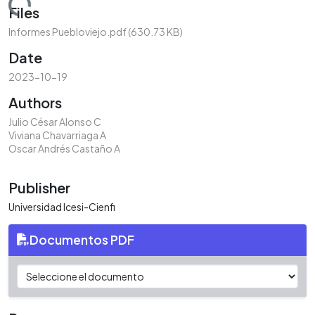
oading...
Files
Informes Puebloviejo.pdf
(630.73 KB)
Date
2023-10-19
Authors
Julio César Alonso C
Viviana Chavarriaga A
Oscar Andrés Castaño A
Publisher
Universidad Icesi-Cienfi
Documentos PDF