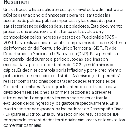
Resumen
Una estructura fiscal sólida en cualquier nivel de la administración
pública es una condición necesaria para realizar todas las
acciones de política pública imperiosas y las deseadas para
satisfacer las necesidades de sus pobladores. Este documento
presenta una breve revisión histórica de la evolución y
composición de los ingresos y gastos de Puebloviejo 1985 -
2021. Para realizar nuestro análisis empleamos datos del Sistema
de Información del Formulario Único Territorial (SISFUT) y del
Departamento Nacional de Planeación (DNP). Para permitir la
comparabilidad durante el periodo, todas las cifras son
expresadas a precios constantes del 2021 y en términos per
cápita. Es decir, se controla por la inflación y por el crecimiento
poblacional del municipio o distrito. Así mismo, esto permitirá
realizar comparaciones con otras entidades territoriales de
Colombia similares. Para lograr lo anterior, este trabajo está
dividido en seis sesiones: la primera sección es la presente
introducción. La segunda y tercera sección muestran la
evolución de los ingresos y los gastos respectivamente. En la
cuarta sección se exponen los Indicadores de Desempeño Fiscal
(IDF) para el Distrito. En la quinta sección los resultados del IDF
comparado con entidades territoriales similares y en la sexta, los
comentarios finales.