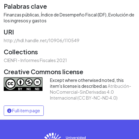
Palabras clave
Finanzas públicas
Índice de Desempeño Fiscal (IDF)
Evolución de
los ingresos y gastos
URI
http://hdl.handle.net/10906/110549
Collections
CIENFI - Informes Fiscales 2021
Creative Commons license
Except where otherwised noted, this
item's license is described as
Atribución-
NoComercial-SinDerivadas 4.0
Internacional (CC BY-NC-ND 4.0)
Full item page