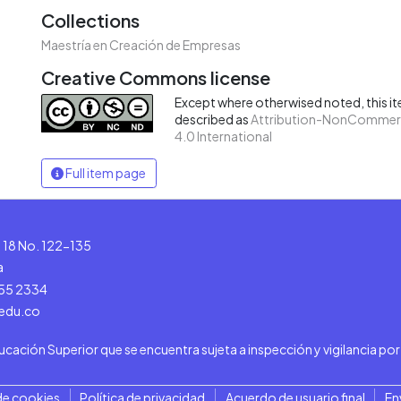
Collections
Maestría en Creación de Empresas
Creative Commons license
Except where otherwised noted, this ite
described as
Attribution-NonCommerc
4.0 International
Full item page
le 18 No. 122-135
a
555 2334
.edu.co
ducación Superior que se encuentra sujeta a inspección y vigilancia po
de cookies
Política de privacidad
Acuerdo de usuario final
En