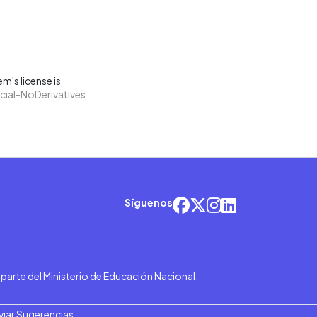
m's license is
ial-NoDerivatives
Síguenos
r parte del Ministerio de Educación Nacional.
viar Sugerencias