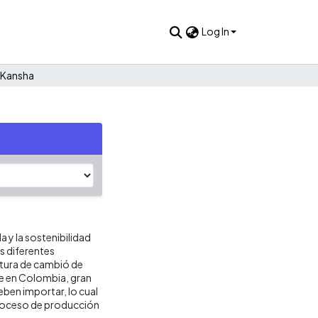
Log In
Kansha
a y la sostenibilidad
s diferentes
ultura de cambió de
ue en Colombia, gran
deben importar, lo cual
proceso de producción