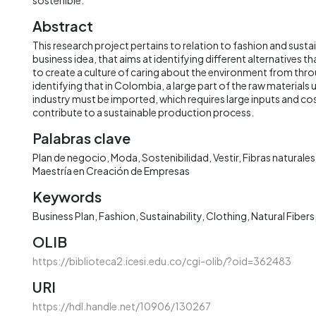
Abstract
This research project pertains to relation to fashion and sustai
business idea, that aims at identifying different alternatives that
to create a culture of caring about the environment from thro
identifying that in Colombia, a large part of the raw materials u
industry must be imported, which requires large inputs and co
contribute to a sustainable production process.
Palabras clave
Plan de negocio
Moda
Sostenibilidad
Vestir
Fibras naturales
Maestría en Creación de Empresas
Keywords
Business Plan
Fashion
Sustainability
Clothing
Natural Fibers
OLIB
https://biblioteca2.icesi.edu.co/cgi-olib/?oid=362483
URI
https://hdl.handle.net/10906/130267