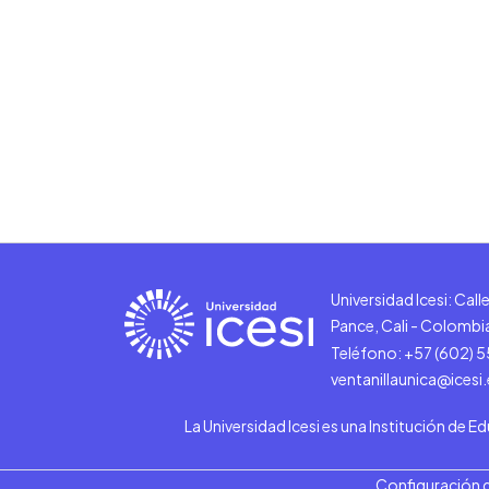
Universidad Icesi: Cal
Pance, Cali - Colombi
Teléfono: +57 (602) 
ventanillaunica@icesi
La Universidad Icesi es una Institución de E
Configuración 