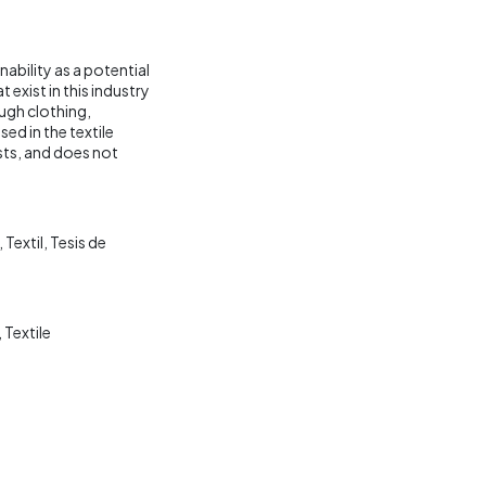
nability as a potential
 exist in this industry
ugh clothing,
sed in the textile
sts, and does not
Textil
Tesis de
Textile