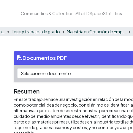
Communities & Collections
All of DSpace
Statistics
Facultad de Negocios y Economía
Tesis y trabajos de grado
Maestría en Creación de Empresas
Documentos PDF
Resumen
En este trabajo se hace una investigación en relación de la mod
como potencial idea de negocio, con el ánimo de identificar la
alternativas que existen desde esta industria para crear una c
cuidado del medio ambientes desde el vestir, identificando q
parte de las materias primas utilizadas en la industria textil se 
requiere de grandes insumos y costos, y no contribuye a un 
sostenible.