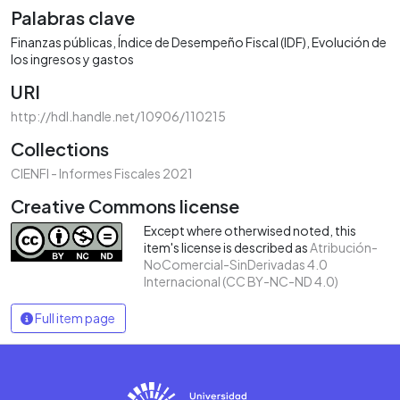
Palabras clave
Finanzas públicas
Índice de Desempeño Fiscal (IDF)
Evolución de
los ingresos y gastos
URI
http://hdl.handle.net/10906/110215
Collections
CIENFI - Informes Fiscales 2021
Creative Commons license
Except where otherwised noted, this
item's license is described as
Atribución-
NoComercial-SinDerivadas 4.0
Internacional (CC BY-NC-ND 4.0)
Full item page