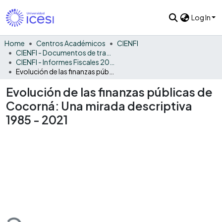
Log In
Home
Centros Académicos
CIENFI
CIENFI - Documentos de trabajos, técnicos y de divulgación
CIENFI - Informes Fiscales 2021
Evolución de las finanzas públicas de Cocorná: Una mirada descriptiva 1985 - 2021
Evolución de las finanzas públicas de
Cocorná: Una mirada descriptiva
1985 - 2021
oading...