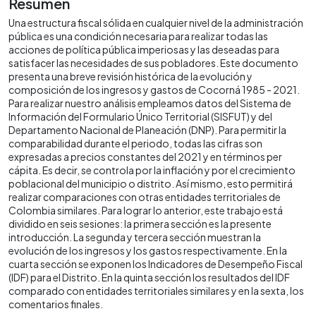
Resumen
Una estructura fiscal sólida en cualquier nivel de la administración
pública es una condición necesaria para realizar todas las
acciones de política pública imperiosas y las deseadas para
satisfacer las necesidades de sus pobladores. Este documento
presenta una breve revisión histórica de la evolución y
composición de los ingresos y gastos de Cocorná 1985 - 2021.
Para realizar nuestro análisis empleamos datos del Sistema de
Información del Formulario Único Territorial (SISFUT) y del
Departamento Nacional de Planeación (DNP). Para permitir la
comparabilidad durante el periodo, todas las cifras son
expresadas a precios constantes del 2021 y en términos per
cápita. Es decir, se controla por la inflación y por el crecimiento
poblacional del municipio o distrito. Así mismo, esto permitirá
realizar comparaciones con otras entidades territoriales de
Colombia similares. Para lograr lo anterior, este trabajo está
dividido en seis sesiones: la primera sección es la presente
introducción. La segunda y tercera sección muestran la
evolución de los ingresos y los gastos respectivamente. En la
cuarta sección se exponen los Indicadores de Desempeño Fiscal
(IDF) para el Distrito. En la quinta sección los resultados del IDF
comparado con entidades territoriales similares y en la sexta, los
comentarios finales.