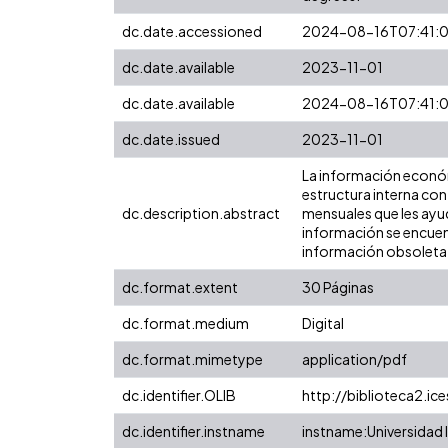
dc.date.accessioned
2024-08-16T07:41:
dc.date.available
2023-11-01
dc.date.available
2024-08-16T07:41:
dc.date.issued
2023-11-01
La información económ
estructura interna con
dc.description.abstract
mensuales que les ayud
información se encuent
información obsoleta
dc.format.extent
30 Páginas
dc.format.medium
Digital
dc.format.mimetype
application/pdf
dc.identifier.OLIB
http://biblioteca2.ic
dc.identifier.instname
instname:Universidad I