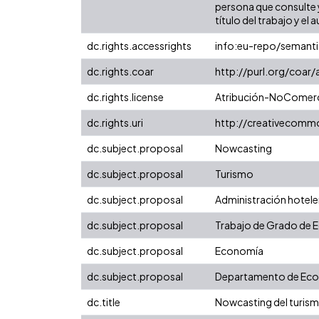
persona que consulte y
título del trabajo y el a
dc.rights.accessrights
info:eu-repo/semant
dc.rights.coar
http://purl.org/coar
dc.rights.license
Atribución-NoComerci
dc.rights.uri
http://creativecomm
dc.subject.proposal
Nowcasting
dc.subject.proposal
Turismo
dc.subject.proposal
Administración hotele
dc.subject.proposal
Trabajo de Grado de 
dc.subject.proposal
Economía
dc.subject.proposal
Departamento de Ec
dc.title
Nowcasting del turis