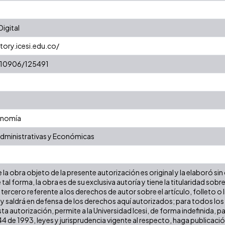
igital
tory.icesi.edu.co/
t/10906/125491
onomía
Administrativas y Económicas
la obra objeto de la presente autorización es original y la elaboró sin
 tal forma, la obra es de su exclusiva autoría y tiene la titularidad s
tercero referente a los derechos de autor sobre el artículo, folleto o 
 y saldrá en defensa de los derechos aquí autorizados; para todos los
ta autorización, permite a la Universidad Icesi, de forma indefinida, p
 44 de 1993, leyes y jurisprudencia vigente al respecto, haga publicac