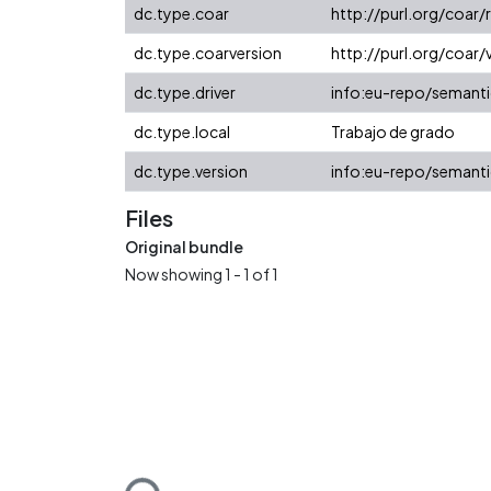
dc.type.coar
http://purl.org/coar
dc.type.coarversion
http://purl.org/coa
dc.type.driver
info:eu-repo/semanti
dc.type.local
Trabajo de grado
dc.type.version
info:eu-repo/semanti
Files
Original bundle
Now showing
1 - 1 of 1