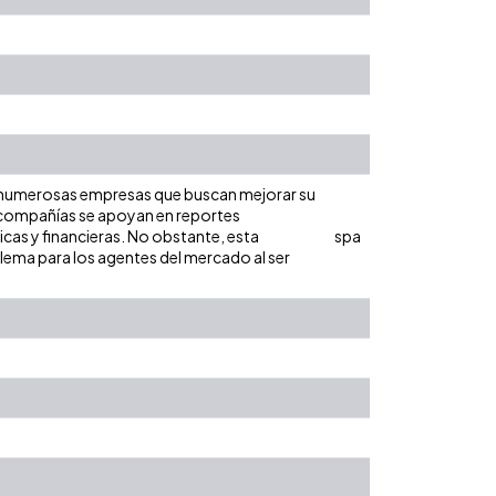
de numerosas empresas que buscan mejorar su
as compañías se apoyan en reportes
cas y financieras. No obstante, esta
spa
blema para los agentes del mercado al ser