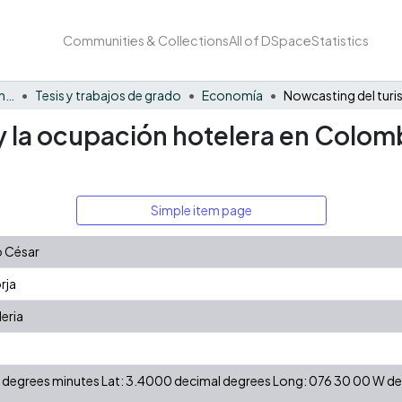
Communities & Collections
All of DSpace
Statistics
Facultad de Negocios y Economía
Tesis y trabajos de grado
Economía
y la ocupación hotelera en Colo
Simple item page
o César
rja
leria
 N degrees minutes Lat: 3.4000 decimal degrees Long: 076 30 00 W 