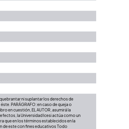
 quebrantar ni suplantar los derechos de
obre éste. PARÁGRAFO: en caso de queja o
libro en cuestión, EL AUTOR, asumirá la
 efectos, la Universidad Icesi actúa como un
ara que en los términos establecidos en la
ión de este con fines educativos Todo