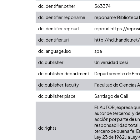
dc.identifier.other
363374
dc.identifier.reponame
reponame:Biblioteca D
dc.identifier.repourl
repourl:https://reposi
dc.identifier.uri
http://hdl.handle.ne
dc.language.iso
spa
dc.publisher
Universidad Icesi
dc.publisher.department
Departamento de Ec
dc.publisher.faculty
Facultad de Ciencias 
dc.publisher.place
Santiago de Cali
EL AUTOR, expresa que 
autor de terceros, y de
acción por parte de un 
responsabilidad total,
dc.rights
tercero de buena fe. Es
Ley 23 de 1982, la Ley