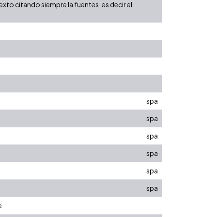
xto citando siempre la fuentes, es decir el
spa
spa
spa
spa
spa
spa
e