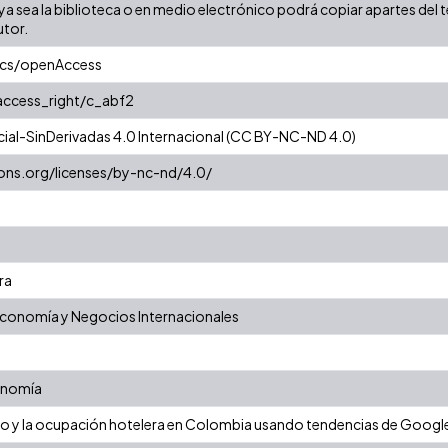
a sea la biblioteca o en medio electrónico podrá copiar apartes del te
utor.
ics/openAccess
/access_right/c_abf2
al-SinDerivadas 4.0 Internacional (CC BY-NC-ND 4.0)
ons.org/licenses/by-nc-nd/4.0/
ra
Economía y Negocios Internacionales
onomía
mo y la ocupación hotelera en Colombia usando tendencias de Googl