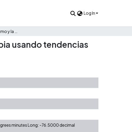
Log In
Nowcasting del turismo y la ocupación hotelera en Colombia usando tendencias de Google
mbia usando tendencias
degrees minutes Long: -76.5000 decimal