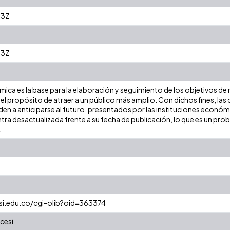
03Z
03Z
ica es la base para la elaboración y seguimiento de los objetivos 
 el propósito de atraer a un público más amplio. Con dichos fines, l
en a anticiparse al futuro, presentados por las instituciones económi
ra desactualizada frente a su fecha de publicación, lo que es un pro
.
esi.edu.co/cgi-olib?oid=363374
cesi