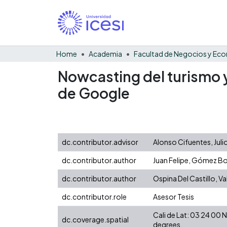
Home
Academia
Nowcasting del turismo 
de Google
dc.contributor.advisor
Alonso Cifuentes, Juli
dc.contributor.author
Juan Felipe, Gómez Bo
dc.contributor.author
Ospina Del Castillo, Va
dc.contributor.role
Asesor Tesis
Cali de Lat: 03 24 00
dc.coverage.spatial
degrees.