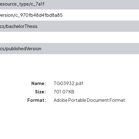
/resource_type/c_7a1f
r/version/c_970fb48d4fbd8a85
cs/bachelorThesis
cs/publishedVersion
Name:
TG03932.pdf
Size:
701.07 KB
Format:
Adobe Portable Document Format