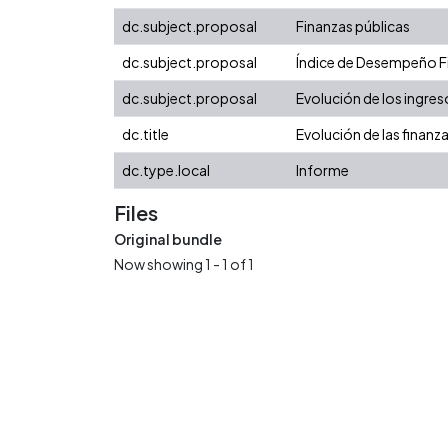
dc.subject.proposal
Finanzas públicas
dc.subject.proposal
Índice de Desempeño Fis
dc.subject.proposal
Evolución de los ingres
dc.title
Evolución de las finanz
dc.type.local
Informe
Files
Original bundle
Now showing
1 - 1 of 1