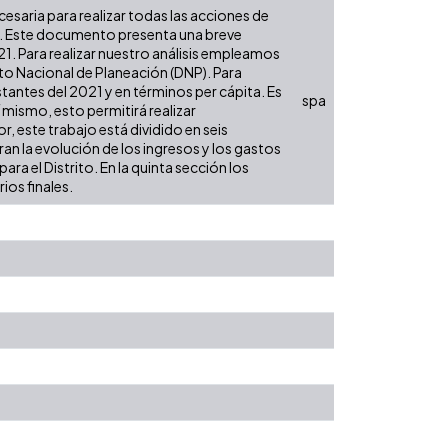
ecesaria para realizar todas las acciones de
es. Este documento presenta una breve
21. Para realizar nuestro análisis empleamos
to Nacional de Planeación (DNP). Para
tantes del 2021 y en términos per cápita. Es
spa
í mismo, esto permitirá realizar
, este trabajo está dividido en seis
an la evolución de los ingresos y los gastos
ra el Distrito. En la quinta sección los
ios finales.