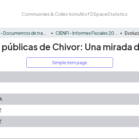
Communities & Collections
All of DSpace
Statistics
CIENFI - Documentos de trabajos, técnicos y de divulgación
CIENFI - Informes Fiscales 2021
 públicas de Chivor: Una mirada d
Simple item page
A
Z
Z