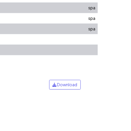
spa
spa
spa
Download