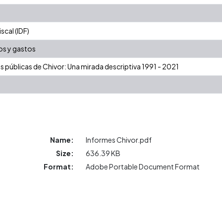
cal (IDF)
os y gastos
as públicas de Chivor: Una mirada descriptiva 1991 - 2021
Name:
Informes Chivor.pdf
Size:
636.39 KB
Format:
Adobe Portable Document Format