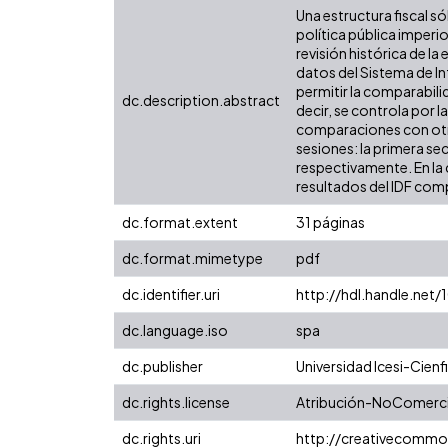
Una estructura fiscal só
política pública imper
revisión histórica de l
datos del Sistema de In
permitir la comparabili
dc.description.abstract
decir, se controla por l
comparaciones con otras
sesiones: la primera se
respectivamente. En la 
resultados del IDF comp
dc.format.extent
31 páginas
dc.format.mimetype
pdf
dc.identifier.uri
http://hdl.handle.net
dc.language.iso
spa
dc.publisher
Universidad Icesi-Cienfi
dc.rights.license
Atribución-NoComercia
dc.rights.uri
http://creativecommo