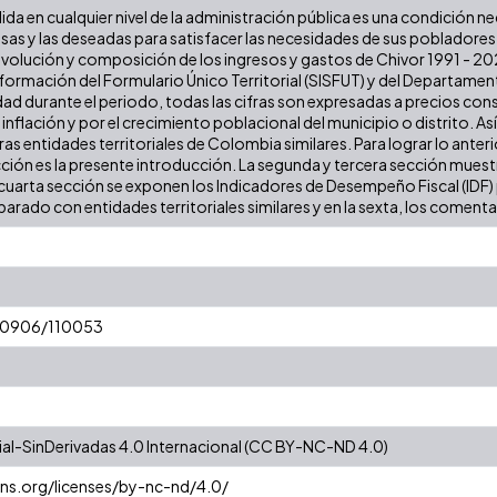
lida en cualquier nivel de la administración pública es una condición n
iosas y las deseadas para satisfacer las necesidades de sus poblador
a evolución y composición de los ingresos y gastos de Chivor 1991 - 20
formación del Formulario Único Territorial (SISFUT) y del Departamen
dad durante el periodo, todas las cifras son expresadas a precios cons
a inflación y por el crecimiento poblacional del municipio o distrito. As
 entidades territoriales de Colombia similares. Para lograr lo anterior
cción es la presente introducción. La segunda y tercera sección muestr
cuarta sección se exponen los Indicadores de Desempeño Fiscal (IDF) pa
arado con entidades territoriales similares y en la sexta, los comentar
/10906/110053
l-SinDerivadas 4.0 Internacional (CC BY-NC-ND 4.0)
ns.org/licenses/by-nc-nd/4.0/