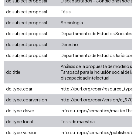
dc.subject.proposal
Discapacitados - Condiciones social
dc.subject.proposal
Tésis
dc.subject.proposal
Sociología
dc.subject.proposal
Departamento de Estudios Sociales
dc.subject.proposal
Derecho
dc.subject.proposal
Departamento de Estudios Jurídicos
Análisis de la propuesta de modelo soc
dc.title
Tarapacá para la inclusión social de l
discapacidad intelectual
dc.type.coar
http://purl.org/coar/resource_type
dc.type.coarversion
http://purl.org/coar/version/c_97
dc.type.driver
info:eu-repo/semantics/masterThesi
dc.type.local
Tesis de maestría
dc.type.version
info:eu-repo/semantics/publishedVe