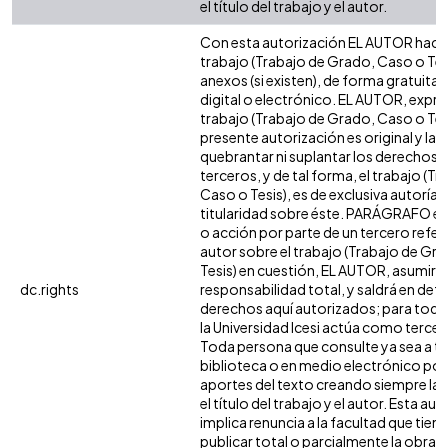
el título del trabajo y el autor.
Con esta autorización EL AUTOR hace 
trabajo (Trabajo de Grado, Caso o Tesi
anexos (si existen), de forma gratuita
digital o electrónico. EL AUTOR, expre
trabajo (Trabajo de Grado, Caso o Tesi
presente autorización es original y la 
quebrantar ni suplantar los derechos 
terceros, y de tal forma, el trabajo (T
Caso o Tesis), es de exclusiva autoría y 
titularidad sobre éste. PARÁGRAFO en
o acción por parte de un tercero refere
autor sobre el trabajo (Trabajo de Gr
Tesis) en cuestión, EL AUTOR, asumirá 
dc.rights
responsabilidad total, y saldrá en def
derechos aquí autorizados; para todo
la Universidad Icesi actúa como tercer
Toda persona que consulte ya sea a tr
biblioteca o en medio electrónico po
aportes del texto creando siempre la f
el título del trabajo y el autor. Esta au
implica renuncia a la facultad que tie
publicar total o parcialmente la obra. 