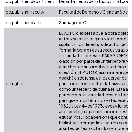
dc.publisher.department
Departamento de Estudios Jurídicos
dc.publisher.faculty
Facultad de Derecho y Ciencias Socia
dc.publisher.place
Santiago de Cali
EL AUTOR, expresa que la obra objeto 
autorización es original y la elaboró si
suplantar los derechos de autor de terc
forma, la obra es de su exclusiva autorí
titularidad sobre éste. PARÁGRAFO: e
o acción por parte de un tercero refer
derechos de autor sobre el artículo, fo
cuestión, EL AUTOR, asumirá la respon
y saldrá en defensa de los derechos a
dc.rights
para todos los efectos, la Universidad 
como un tercero de buena fe. Esta aut
permite a la Universidad Icesi, de forma
para que en los términos establecidos 
1982, la Ley 44 de 1993, leyes y jurisp
al respecto, haga publicación de este 
educativos. Toda persona que consulte
biblioteca o en medio electrónico po
apartes del texto citando siempre la fu