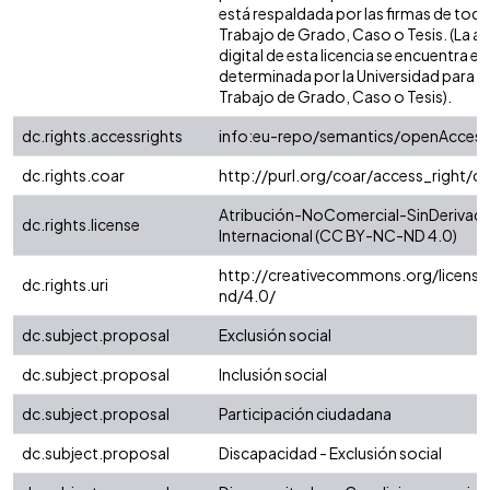
está respaldada por las firmas de tod
Trabajo de Grado, Caso o Tesis. (La a
digital de esta licencia se encuentra e
determinada por la Universidad para l
Trabajo de Grado, Caso o Tesis).
dc.rights.accessrights
info:eu-repo/semantics/openAccess
dc.rights.coar
http://purl.org/coar/access_right/c
Atribución-NoComercial-SinDerivada
dc.rights.license
Internacional (CC BY-NC-ND 4.0)
http://creativecommons.org/license
dc.rights.uri
nd/4.0/
dc.subject.proposal
Exclusión social
dc.subject.proposal
Inclusión social
dc.subject.proposal
Participación ciudadana
dc.subject.proposal
Discapacidad - Exclusión social