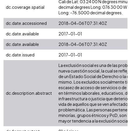
Cali de Lat: 03 24 00 N degrees minut
dc.coverage.spatial
decimal degrees Long: 076 30 00 W d
Long: -76.5000 decimal degrees.
dc.date.accessioned
2018-04-06T07:31:40Z
dc.date.available
2017-01-01
dc.date.available
2018-04-06T07:31:40Z
dc.date.issued
2017-01-01
La exclusión social es una de las probl
nueva cuestión social, la cual se refleja
de un Estado Social de Derecho o la de
mismo. Los excluidos socialmente tie
escasez de acceso de servicios o de 
dc.description.abstract
en términos laborales, educativos, de 
infraestructura o justicia que deteriora
vida de aquellos que se ven afectados
problemática. Las personas perteneci
minorías, grupos étnicos y PcD, son l
mayor tendencia a la exclusión social.