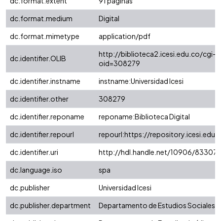
dc.format.extent
91 páginas
dc.format.medium
Digital
dc.format.mimetype
application/pdf
http://biblioteca2.icesi.edu.co/cgi-o
dc.identifier.OLIB
oid=308279
dc.identifier.instname
instname:Universidad Icesi
dc.identifier.other
308279
dc.identifier.reponame
reponame:Biblioteca Digital
dc.identifier.repourl
repourl:https://repository.icesi.edu.
dc.identifier.uri
http://hdl.handle.net/10906/83307
dc.language.iso
spa
dc.publisher
Universidad Icesi
dc.publisher.department
Departamento de Estudios Sociales