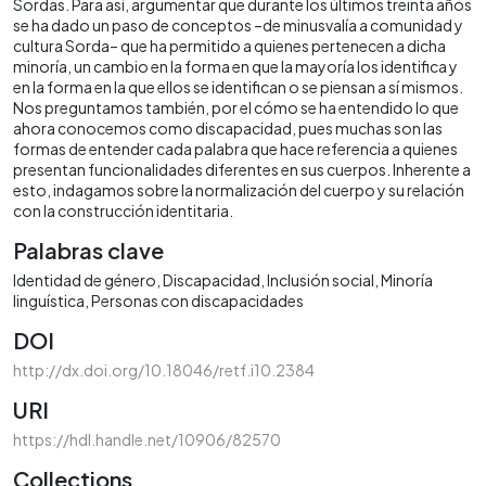
Sordas. Para así, argumentar que durante los últimos treinta años
se ha dado un paso de conceptos –de minusvalía a comunidad y
cultura Sorda– que ha permitido a quienes pertenecen a dicha
minoría, un cambio en la forma en que la mayoría los identifica y
en la forma en la que ellos se identifican o se piensan a sí mismos.
Nos preguntamos también, por el cómo se ha entendido lo que
ahora conocemos como discapacidad, pues muchas son las
formas de entender cada palabra que hace referencia a quienes
presentan funcionalidades diferentes en sus cuerpos. Inherente a
esto, indagamos sobre la normalización del cuerpo y su relación
con la construcción identitaria.
Palabras clave
Identidad de género
Discapacidad
Inclusión social
Minoría
linguística
Personas con discapacidades
DOI
http://dx.doi.org/10.18046/retf.i10.2384
URI
https://hdl.handle.net/10906/82570
Collections