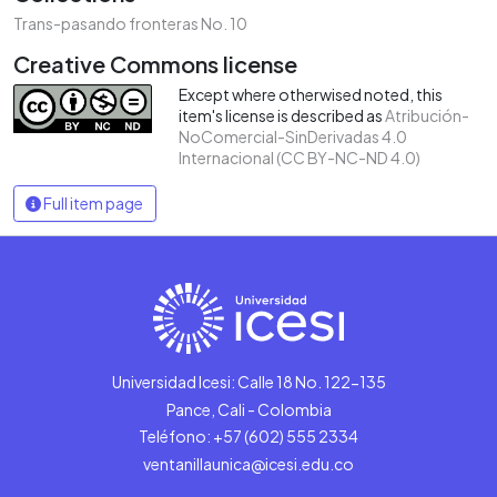
Trans-pasando fronteras No. 10
Creative Commons license
Except where otherwised noted, this
item's license is described as
Atribución-
NoComercial-SinDerivadas 4.0
Internacional (CC BY-NC-ND 4.0)
Full item page
Universidad Icesi: Calle 18 No. 122-135
Pance, Cali - Colombia
Teléfono: +57 (602) 555 2334
ventanillaunica@icesi.edu.co