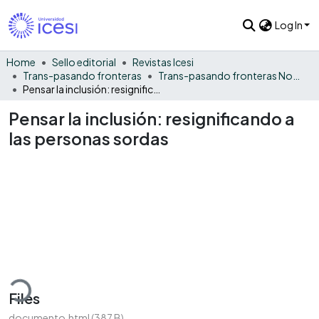
Log In
Home
Sello editorial
Revistas Icesi
Trans-pasando fronteras
Trans-pasando fronteras No. 10
Pensar la inclusión: resignificando a las personas sordas
Pensar la inclusión: resignificando a
las personas sordas
ading...
Files
documento.html
(387 B)