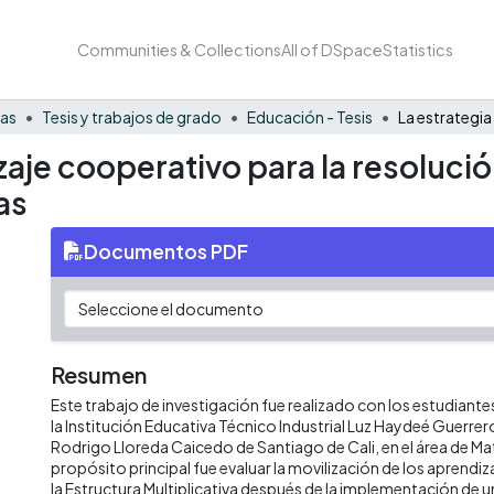
Communities & Collections
All of DSpace
Statistics
nas
Tesis y trabajos de grado
Educación - Tesis
zaje cooperativo para la resoluc
as
Documentos PDF
Resumen
Este trabajo de investigación fue realizado con los estudiant
la Institución Educativa Técnico Industrial Luz Haydeé Guerrer
Rodrigo Lloreda Caicedo de Santiago de Cali, en el área de M
propósito principal fue evaluar la movilización de los aprendi
la Estructura Multiplicativa después de la implementación de 