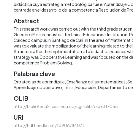
didáctica cuya estrategia metodológica fue el Aprendizaje C
centrada en el desarrollo de la competencia Resolución de P
Abstract
This research work was carried out with the third grade stude
Guerrero Molina Industrial Technical Educational Institution, 
Caicedo campus in Santiago de Cali, in the area of Mathematic
was to evaluate the mobilization of the learning related to the 
Structure after the implementation of a didactic sequence 
strategy was Cooperative Learning and was focused on the 
competence Problem Solving.
Palabras clave
Estrategias de aprendizaje
Enseñanza de las matemáticas
Se
Aprendizaje cooperativo
Tésis
Educación
Departamento de
OLIB
http://biblioteca2.icesi.edu.co/cgi-olib?oid=317058
URI
http://hdl.handle.net/10906/84071