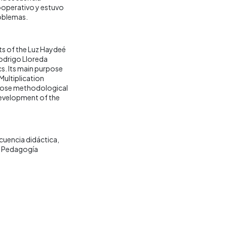
ooperativo y estuvo
roblemas.
nts of the Luz Haydeé
Rodrigo Lloreda
s. Its main purpose
Multiplication
whose methodological
development of the
cuencia didáctica
 Pedagogía