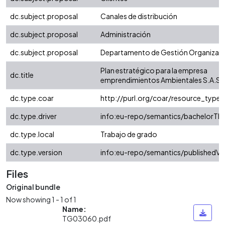
dc.subject.proposal
Canales de distribución
dc.subject.proposal
Administración
dc.subject.proposal
Departamento de Gestión Organizaci
Plan estratégico para la empresa
dc.title
emprendimientos Ambientales S.A.S.
dc.type.coar
http://purl.org/coar/resource_type/
dc.type.driver
info:eu-repo/semantics/bachelorThe
dc.type.local
Trabajo de grado
dc.type.version
info:eu-repo/semantics/publishedVe
Files
Original bundle
Now showing
1 - 1 of 1
Name:
TG03060.pdf