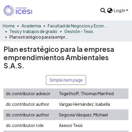
Log In
Home
Academia
Facultad de Negocios y Economía
Tesis y trabajos de grado
Gestión - Tesis
Plan estratégico para la empresa emprendimientos Ambientales S.A.S.
Plan estratégico para la empresa
emprendimientos Ambientales
S.A.S.
Simple item page
dc.contributor.advisor
Tegethoff, Thomas Manfred
dc.contributor.author
Vargas Hernández, Isabella
dc.contributor.author
Segovia Vásquez, Michael
dc.contributor.role
Asesor Tesis