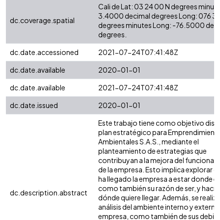
Cali de Lat: 03 24 00 N degrees minute
3.4000 decimal degrees Long: 076 3
dc.coverage.spatial
degrees minutes Long: -76.5000 dec
degrees.
dc.date.accessioned
2021-07-24T07:41:48Z
dc.date.available
2020-01-01
dc.date.available
2021-07-24T07:41:48Z
dc.date.issued
2020-01-01
Este trabajo tiene como objetivo dise
plan estratégico para Emprendimient
Ambientales S.A.S., mediante el
planteamiento de estrategias que
contribuyan a la mejora del funciona
de la empresa. Esto implica explorar
ha llegado la empresa a estar donde e
como también su razón de ser, y hacía
dc.description.abstract
dónde quiere llegar. Además, se realiz
análisis del ambiente interno y externo
empresa, como también de sus debili