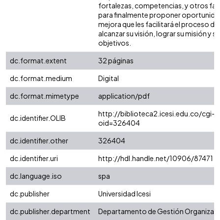
fortalezas, competencias, y otros fac
para finalmente proponer oportunida
mejora que les facilitará el proceso de
alcanzar su visión, lograr su misión y s
objetivos.
dc.format.extent
32 páginas
dc.format.medium
Digital
dc.format.mimetype
application/pdf
http://biblioteca2.icesi.edu.co/cgi-o
dc.identifier.OLIB
oid=326404
dc.identifier.other
326404
dc.identifier.uri
http://hdl.handle.net/10906/87471
dc.language.iso
spa
dc.publisher
Universidad Icesi
dc.publisher.department
Departamento de Gestión Organizaci