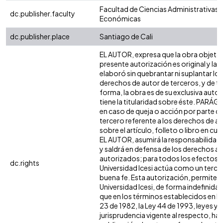
Facultad de Ciencias Administrativas 
dc.publisher.faculty
Económicas
dc.publisher.place
Santiago de Cali
EL AUTOR, expresa que la obra objeto 
presente autorización es original y la
elaboró sin quebrantar ni suplantar los
derechos de autor de terceros, y de ta
forma, la obra es de su exclusiva autor
tiene la titularidad sobre éste. PARÁ
en caso de queja o acción por parte d
tercero referente a los derechos de a
sobre el artículo, folleto o libro en cue
EL AUTOR, asumirá la responsabilidad 
y saldrá en defensa de los derechos aq
autorizados; para todos los efectos, 
dc.rights
Universidad Icesi actúa como un terce
buena fe. Esta autorización, permite a 
Universidad Icesi, de forma indefinida,
que en los términos establecidos en la
23 de 1982, la Ley 44 de 1993, leyes y
jurisprudencia vigente al respecto, ha