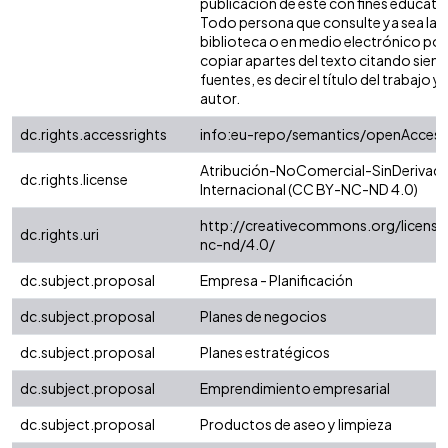
publicación de este con fines educati
Todo persona que consulte ya sea la
biblioteca o en medio electrónico po
copiar apartes del texto citando siemp
fuentes, es decir el título del trabajo y 
autor.
dc.rights.accessrights
info:eu-repo/semantics/openAccess
Atribución-NoComercial-SinDerivada
dc.rights.license
Internacional (CC BY-NC-ND 4.0)
http://creativecommons.org/license
dc.rights.uri
nc-nd/4.0/
dc.subject.proposal
Empresa - Planificación
dc.subject.proposal
Planes de negocios
dc.subject.proposal
Planes estratégicos
dc.subject.proposal
Emprendimiento empresarial
dc.subject.proposal
Productos de aseo y limpieza