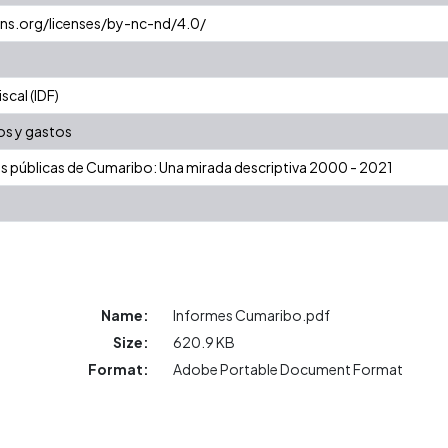
ns.org/licenses/by-nc-nd/4.0/
cal (IDF)
os y gastos
zas públicas de Cumaribo: Una mirada descriptiva 2000 - 2021
Name:
Informes Cumaribo.pdf
Size:
620.9 KB
Format:
Adobe Portable Document Format