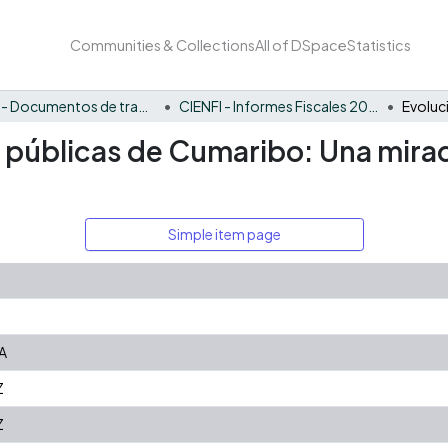
Communities & Collections
All of DSpace
Statistics
CIENFI - Documentos de trabajos, técnicos y de divulgación
CIENFI - Informes Fiscales 2021
s públicas de Cumaribo: Una mira
Simple item page
A
Z
Z