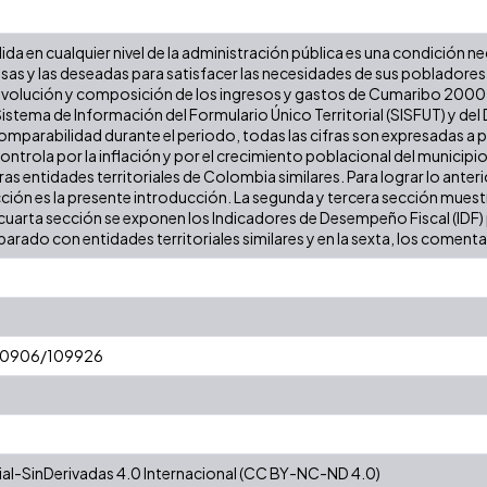
lida en cualquier nivel de la administración pública es una condición n
iosas y las deseadas para satisfacer las necesidades de sus poblador
a evolución y composición de los ingresos y gastos de Cumaribo 2000 - 
stema de Información del Formulario Único Territorial (SISFUT) y de
 comparabilidad durante el periodo, todas las cifras son expresadas a
 controla por la inflación y por el crecimiento poblacional del municipio
 entidades territoriales de Colombia similares. Para lograr lo anterior
cción es la presente introducción. La segunda y tercera sección muestr
cuarta sección se exponen los Indicadores de Desempeño Fiscal (IDF) pa
arado con entidades territoriales similares y en la sexta, los comentar
t/10906/109926
l-SinDerivadas 4.0 Internacional (CC BY-NC-ND 4.0)