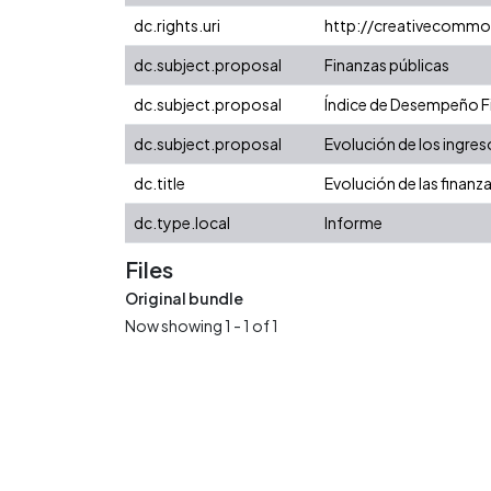
dc.rights.uri
http://creativecommo
dc.subject.proposal
Finanzas públicas
dc.subject.proposal
Índice de Desempeño Fis
dc.subject.proposal
Evolución de los ingres
dc.title
Evolución de las finan
dc.type.local
Informe
Files
Original bundle
Now showing
1 - 1 of 1