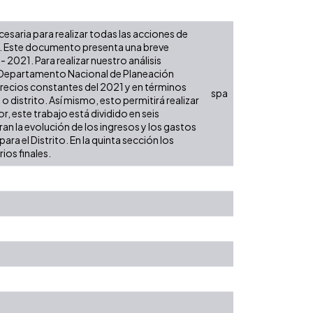
ecesaria para realizar todas las acciones de
es. Este documento presenta una breve
2021. Para realizar nuestro análisis
l Departamento Nacional de Planeación
 precios constantes del 2021 y en términos
spa
 o distrito. Así mismo, esto permitirá realizar
, este trabajo está dividido en seis
an la evolución de los ingresos y los gastos
ra el Distrito. En la quinta sección los
ios finales.