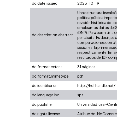
dc.date.issued
2023-10-19
Una estructura fiscal só
política pública imper
revisión histórica de l
empleamos datos del Si
(DNP). Para permitir la
dc.description.abstract
per cápita. Es decir, se
comparaciones con otras
sesiones: la primera se
respectivamente. En la 
resultados del IDF comp
dc.format.extent
31 páginas
dc.format.mimetype
pdf
dc.identifier.uri
http://hdl.handle.ne
dc.language.iso
spa
dc.publisher
Universidad Icesi-Cienfi
dc.rights.license
Atribución-NoComercia