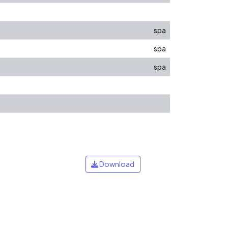
spa
spa
spa
Download