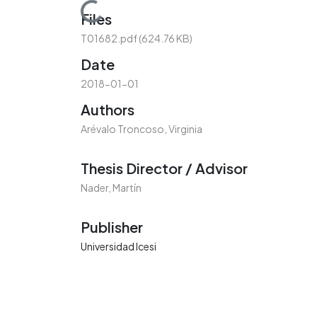
Loading...
Files
T01682.pdf
(624.76 KB)
Date
2018-01-01
Authors
Arévalo Troncoso, Virginia
Thesis Director / Advisor
Nader, Martín
Publisher
Universidad Icesi