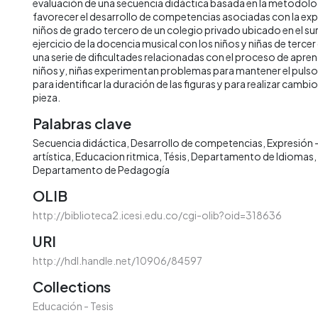
evaluación de una secuencia didáctica basada en la metodolo
favorecer el desarrollo de competencias asociadas con la expr
niños de grado tercero de un colegio privado ubicado en el sur d
ejercicio de la docencia musical con los niños y niñas de terc
una serie de dificultades relacionadas con el proceso de apren
niños y, niñas experimentan problemas para mantener el pulso
para identificar la duración de las figuras y para realizar cambio
pieza.
Palabras clave
Secuencia didáctica
Desarrollo de competencias
Expresión 
artística
Educacion ritmica
Tésis
Departamento de Idiomas
Departamento de Pedagogía
OLIB
http://biblioteca2.icesi.edu.co/cgi-olib?oid=318636
URI
http://hdl.handle.net/10906/84597
Collections
Educación - Tesis