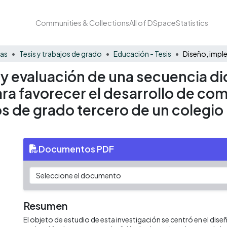
Communities & Collections
All of DSpace
Statistics
nas
Tesis y trabajos de grado
Educación - Tesis
y evaluación de una secuencia di
a favorecer el desarrollo de com
os de grado tercero de un colegio
Documentos PDF
Resumen
El objeto de estudio de esta investigación se centró en el dis