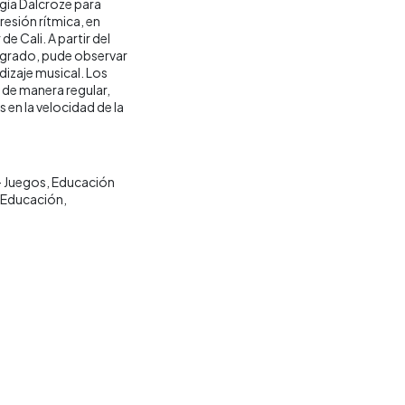
gía Dalcroze para
esión rítmica, en
e Cali. A partir del
er grado, pude observar
dizaje musical. Los
 de manera regular,
s en la velocidad de la
- Juegos
Educación
Educación