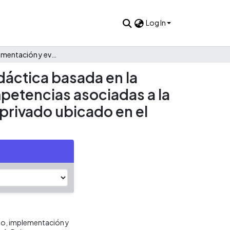
Log In
Diseño, implementación y evaluación de una secuencia didáctica basada en la metodología Dalcroze para favorecer el desarrollo de competencias asociadas a la expresión rítmica en niños de grado tercero de un colegio privado ubicado en el sur de Cali
dáctica basada en la
petencias asociadas a la
 privado ubicado en el
eño, implementación y