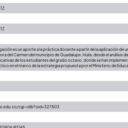
1Z
1Z
gación es un aporte a la práctica docente a partir de la aplicación de u
ra del Carmen del municipio de Guadalupe, Huila, desde el análisis de
ativas de los estudiantes del grado octavo, donde se han implemen
ico en el marco de la estrategia propuesta por el Ministerio de Educ
esi.edu.co/cgi-olib?oid=327803
t/10906/91145