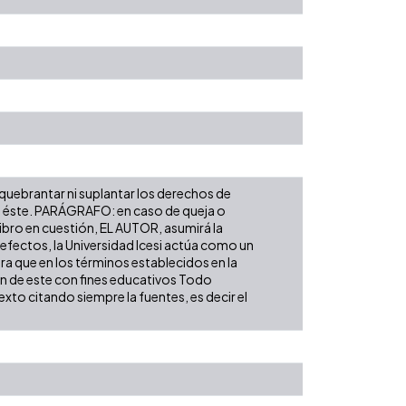
 quebrantar ni suplantar los derechos de
obre éste. PARÁGRAFO: en caso de queja o
libro en cuestión, EL AUTOR, asumirá la
 efectos, la Universidad Icesi actúa como un
ara que en los términos establecidos en la
ión de este con fines educativos Todo
xto citando siempre la fuentes, es decir el