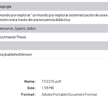
dagogía
un mundo por explorar” un mundo por explorar sistematización de una
esión oral a través de una secuencia didáctica.
/resource_type/c_bdcc
cs/masterThesis
cs/publishedVersion
Name:
T02276.pdf
Size:
1.98 MB
Format:
Adobe Portable Document Format