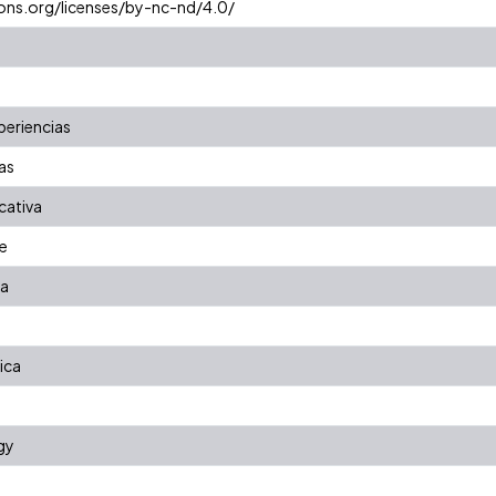
ons.org/licenses/by-nc-nd/4.0/
periencias
as
ativa
e
za
ica
gy