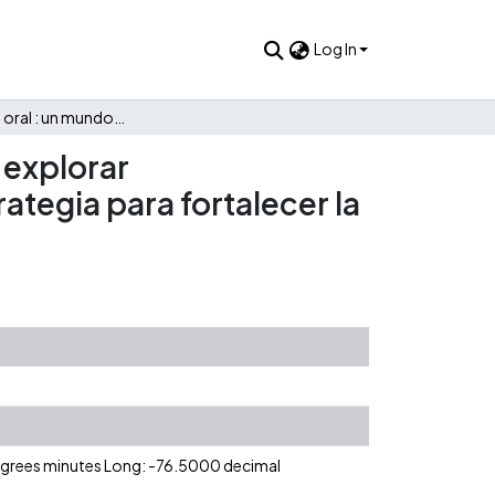
Log In
“La expresión oral : un mundo por explorar” un mundo por explorar sistematización de una experiencia pedagógica como estrategia para fortalecer la expresión oral a través de una secuencia didáctica.
 explorar
tegia para fortalecer la
degrees minutes Long: -76.5000 decimal