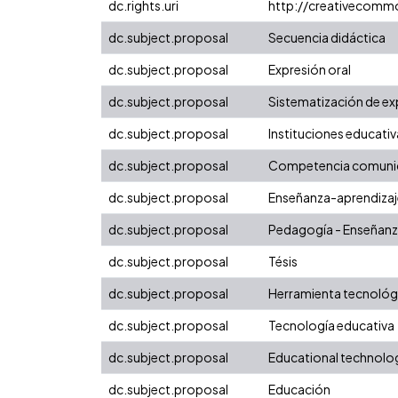
dc.rights.uri
http://creativecomm
dc.subject.proposal
Secuencia didáctica
dc.subject.proposal
Expresión oral
dc.subject.proposal
Sistematización de ex
dc.subject.proposal
Instituciones educativ
dc.subject.proposal
Competencia comunic
dc.subject.proposal
Enseñanza-aprendizaj
dc.subject.proposal
Pedagogía - Enseñan
dc.subject.proposal
Tésis
dc.subject.proposal
Herramienta tecnológ
dc.subject.proposal
Tecnología educativa
dc.subject.proposal
Educational technolo
dc.subject.proposal
Educación