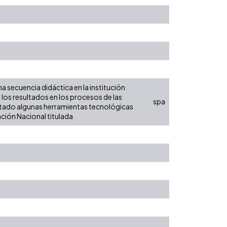
na secuencia didáctica en la institución
 los resultados en los procesos de las
spa
tado algunas herramientas tecnológicas
ación Nacional titulada