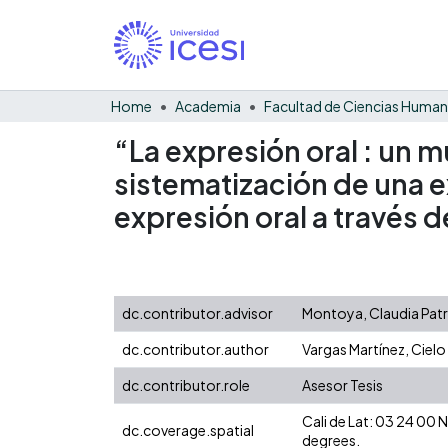
Home
Academia
Facultad de Ciencias Huma
“La expresión oral : un 
sistematización de una e
expresión oral a través 
dc.contributor.advisor
Montoya, Claudia Patr
dc.contributor.author
Vargas Martínez, Cielo
dc.contributor.role
Asesor Tesis
Cali de Lat: 03 24 00
dc.coverage.spatial
degrees.