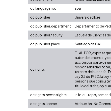
dc.language.iso
spa
dc.publisher
Universidad Icesi
dc.publisher.department
Departamento de Pe
dc.publisher.faculty
Escuela de Ciencias de
dc.publisher.place
Santiago de Cali
EL AUTOR, expresa que 
autor de terceros, y de
acción por parte de un 
responsabilidad total,
dc.rights
tercero de buena fe. Es
Ley 23 de 1982, la Ley
persona que consulte y
título del trabajo y el a
dc.rights.accessrights
info:eu-repo/semant
dc.rights.license
Atribución-NoComerci