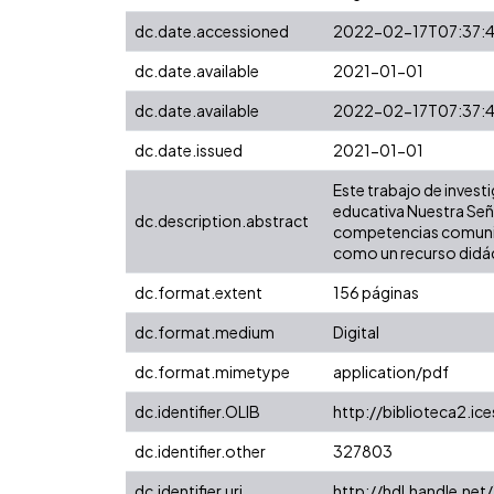
dc.date.accessioned
2022-02-17T07:37:4
dc.date.available
2021-01-01
dc.date.available
2022-02-17T07:37:4
dc.date.issued
2021-01-01
Este trabajo de investi
educativa Nuestra Seño
dc.description.abstract
competencias comunic
como un recurso didáct
dc.format.extent
156 páginas
dc.format.medium
Digital
dc.format.mimetype
application/pdf
dc.identifier.OLIB
http://biblioteca2.ic
dc.identifier.other
327803
dc.identifier.uri
http://hdl.handle.ne