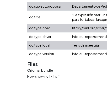
dc.subject.proposal
Departamento de Pe
“La expresión oral : 
dc.title
para fortalecer la expr
dc.type.coar
http://purl.org/coar
dc.type.driver
info:eu-repo/semanti
dc.type.local
Tesis de maestría
dc.type.version
info:eu-repo/semanti
Files
Original bundle
Now showing
1 - 1 of 1