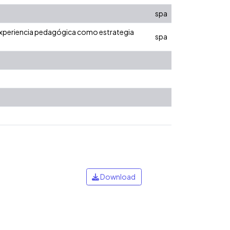
spa
 experiencia pedagógica como estrategia
spa
Download