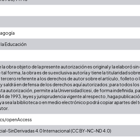
dagogía
 la Educación
la obra objeto de la presente autorización es original y la elaboró sin
 tal forma, la obra es de su exclusiva autoría y tiene la titularidad s
tercero referente a los derechos de autor sobre el artículo, folleto o 
 y saldrá en defensa de los derechos aquí autorizados; para todos los
ta autorización, permite a la Universidad Icesi, de forma indefinida, p
 44 de 1993, leyes y jurisprudencia vigente al respecto, haga publicac
a sea la biblioteca o en medio electrónico podrá copiar apartes del te
utor.
ics/openAccess
al-SinDerivadas 4.0 Internacional (CC BY-NC-ND 4.0)