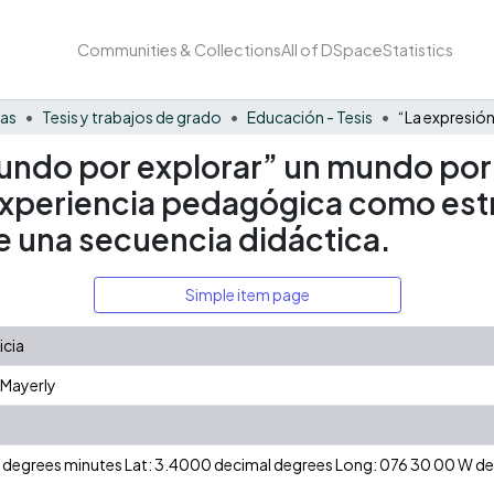
Communities & Collections
All of DSpace
Statistics
nas
Tesis y trabajos de grado
Educación - Tesis
mundo por explorar” un mundo por
xperiencia pedagógica como estra
de una secuencia didáctica.
Simple item page
icia
 Mayerly
 N degrees minutes Lat: 3.4000 decimal degrees Long: 076 30 00 W 