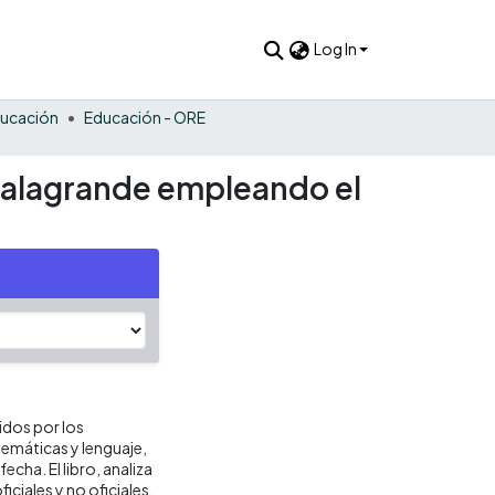
Log In
ucación
Educación - ORE
ugalagrande empleando el
idos por los
emáticas y lenguaje,
echa. El libro, analiza
ciales y no oficiales,