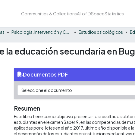
Communities & Collections
All of DSpace
Statistics
nas
Psicología, Intervención y Comportamiento
Estudios psicológicos
Ed
 de la educación secundaria en B
Documentos PDF
Resumen
Este libro tiene como objetivo presentar los resultados obten
estudiantes en el examen Saber 9, en las competencias de mat
aplicadas por el Icfes en el año 2017, último año disponible a la f
el desempeño de los estudiantes en instituciones educativas ofi