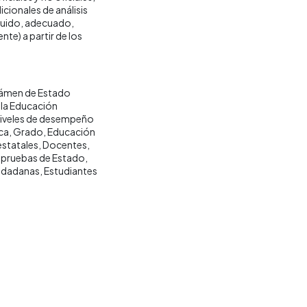
cionales de análisis
nguido, adecuado,
nte) a partir de los
ámen de Estado
 la Educación
iveles de desempeño
ica
Grado
Educación
estatales
Docentes
e pruebas de Estado
iudadanas
Estudiantes