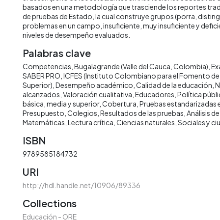
basados en una metodología que trasciende los reportes tradi
de pruebas de Estado, la cual construye grupos (porra, disti
problemas en un campo, insuficiente, muy insuficiente y deficie
niveles de desempeño evaluados.
Palabras clave
Competencias
Bugalagrande (Valle del Cauca, Colombia)
Ex
SABER PRO
ICFES (Instituto Colombiano para el Fomento de
Superior)
Desempeño académico
Calidad de la educación
N
alcanzados
Valoración cualitativa
Educadores
Política públ
básica, media y superior
Cobertura
Pruebas estandarizadas 
Presupuesto
Colegios
Resultados de las pruebas
Análisis d
Matemáticas
Lectura crítica
Ciencias naturales
Sociales y c
ISBN
9789585184732
URI
http://hdl.handle.net/10906/89336
Collections
Educación - ORE