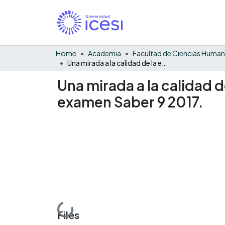
Home
Academia
Facultad de Ciencias Huma
Una mirada a la calidad de la educación secundaria en Bugalagrande empleando el examen Saber 9 2017.
Una mirada a la calidad
examen Saber 9 2017.
Loading...
Files