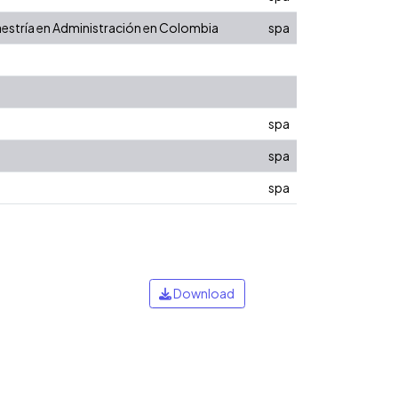
aestría en Administración en Colombia
spa
spa
spa
spa
Download