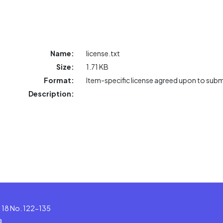
Name:
license.txt
Size:
1.71 KB
Format:
Item-specific license agreed upon to sub
Description:
le 18 No. 122-135
a