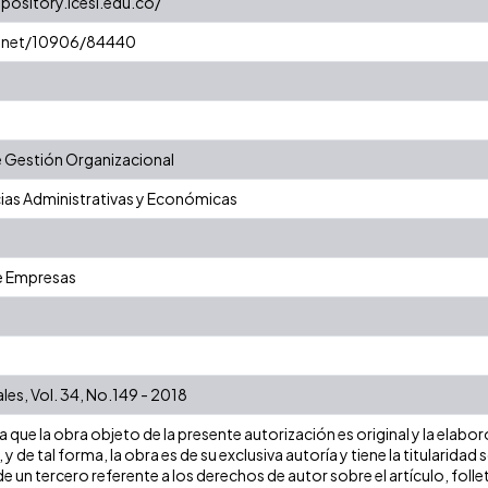
epository.icesi.edu.co/
le.net/10906/84440
 Gestión Organizacional
ias Administrativas y Económicas
e Empresas
les, Vol. 34, No.149 - 2018
que la obra objeto de la presente autorización es original y la elabor
 y de tal forma, la obra es de su exclusiva autoría y tiene la titulari
e un tercero referente a los derechos de autor sobre el artículo, folle