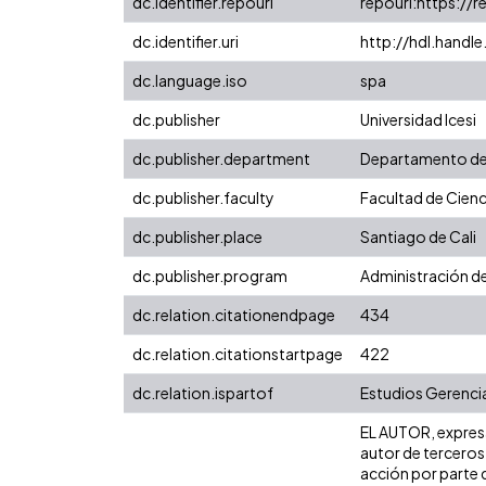
dc.identifier.repourl
repourl:https://r
dc.identifier.uri
http://hdl.hand
dc.language.iso
spa
dc.publisher
Universidad Icesi
dc.publisher.department
Departamento de
dc.publisher.faculty
Facultad de Cienc
dc.publisher.place
Santiago de Cali
dc.publisher.program
Administración d
dc.relation.citationendpage
434
dc.relation.citationstartpage
422
dc.relation.ispartof
Estudios Gerencia
EL AUTOR, expresa 
autor de terceros,
acción por parte d