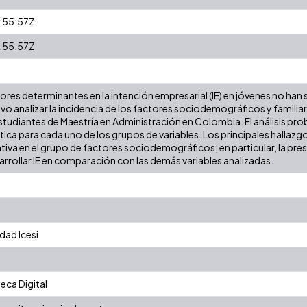
:55:57Z
:55:57Z
ores determinantes en la intención empresarial (IE) en jóvenes no han
o analizar la incidencia de los factores sociodemográficos y familiare
tudiantes de Maestría en Administración en Colombia. El análisis pro
tica para cada uno de los grupos de variables. Los principales hallazg
tiva en el grupo de factores sociodemográficos; en particular, la pr
rrollar IE en comparación con las demás variables analizadas.
dad Icesi
eca Digital