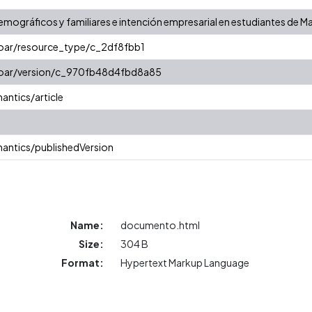
ográficos y familiares e intención empresarial en estudiantes de M
coar/resource_type/c_2df8fbb1
/coar/version/c_970fb48d4fbd8a85
antics/article
antics/publishedVersion
Name:
documento.html
Size:
304 B
Format:
Hypertext Markup Language