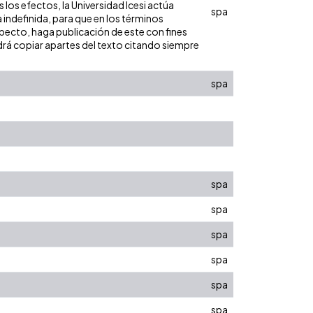
los efectos, la Universidad Icesi actúa
spa
 indefinida, para que en los términos
especto, haga publicación de este con fines
rá copiar apartes del texto citando siempre
spa
spa
spa
spa
spa
spa
spa