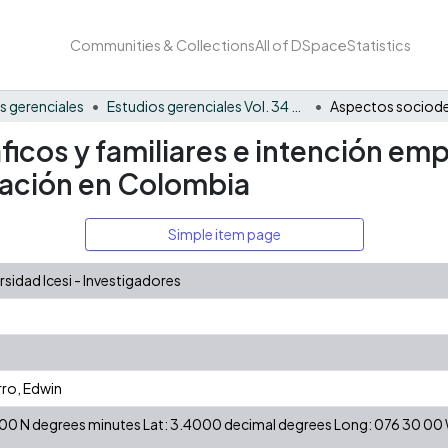
Communities & Collections
All of DSpace
Statistics
s gerenciales
Estudios gerenciales Vol. 34 No. 149
cos y familiares e intención emp
ración en Colombia
Simple item page
idad Icesi - Investigadores
ro, Edwin
24 00 N degrees minutes Lat: 3.4000 decimal degrees Long: 076 30 0