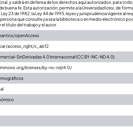
tal, y saldrá en defensa de los derechos aquí autorizados; para todos 
 buena fe. Esta autorización, permite a la Universidad Icesi, de forma
 Ley 23 de 1982, la Ley 44 de 1993, leyes y jurisprudencia vigente al r
persona que consulte ya sea la biblioteca o en medio electrónico pod
 el título del trabajo y el autor.
mantics/openAccess
coar/access_right/c_abf2
ercial-SinDerivadas 4.0 Internacional (CC BY-NC-ND 4.0)
commons.org/licenses/by-nc-nd/4.0/
emográficos
al
onómico