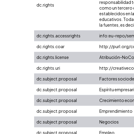
responsabilidad to
dc.rights
como un tercero de
establecidos en la
educativos. Toda 
la fuentes, es decir
dc.rights.accessrights
info:eu-repo/se
dc.rights.coar
http://purl.org/
dc.rights.license
Atribución-NoCom
dc.rights.uri
http://creative
dc.subject.proposal
Factores sociod
dc.subject.proposal
Espíritu empresari
dc.subject.proposal
Crecimiento ec
dc.subject.proposal
Emprendimiento
dc.subject.proposal
Negocios
dc.subject.proposal
Empleo