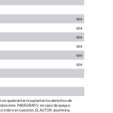
spa
spa
spa
spa
spa
spa
ó sin quebrantar ni suplantar los derechos de
dad sobre éste. PARÁGRAFO: en caso de queja o
to o libro en cuestión, EL AUTOR, asumirá la