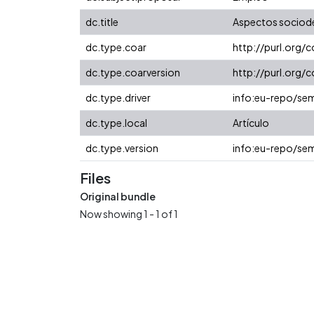
dc.title
Aspectos sociodem
dc.type.coar
http://purl.org/
dc.type.coarversion
http://purl.org
dc.type.driver
info:eu-repo/sem
dc.type.local
Artículo
dc.type.version
info:eu-repo/sem
Files
Original bundle
Now showing
1 - 1 of 1