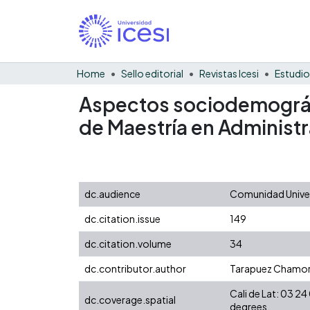
Home
Sello editorial
Revistas Icesi
Estudio
Aspectos sociodemográfi
de Maestría en Administ
dc.audience
Comunidad Univers
dc.citation.issue
149
dc.citation.volume
34
dc.contributor.author
Tarapuez Chamor
Cali de Lat: 03 
dc.coverage.spatial
degrees.