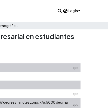
Log In
Aspectos sociodemográficos y familiares e intención empresarial en estudiantes de Maestría en Administración en Colombia
resarial en estudiantes
spa
spa
0 W degrees minutes Long: -76.5000 decimal
spa