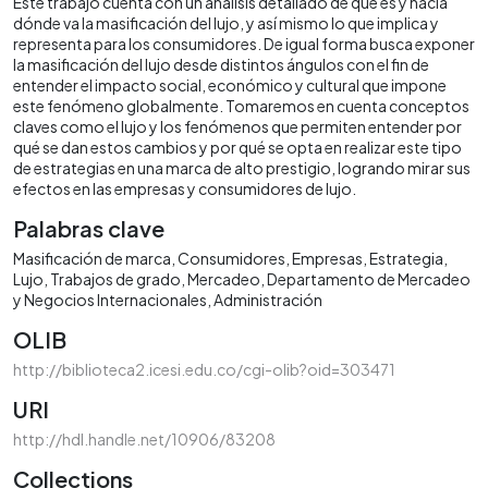
Este trabajo cuenta con un análisis detallado de qué es y hacia
dónde va la masificación del lujo, y así mismo lo que implica y
representa para los consumidores. De igual forma busca exponer
la masificación del lujo desde distintos ángulos con el fin de
entender el impacto social, económico y cultural que impone
este fenómeno globalmente. Tomaremos en cuenta conceptos
claves como el lujo y los fenómenos que permiten entender por
qué se dan estos cambios y por qué se opta en realizar este tipo
de estrategias en una marca de alto prestigio, logrando mirar sus
efectos en las empresas y consumidores de lujo.
Palabras clave
Masificación de marca
Consumidores
Empresas
Estrategia
Lujo
Trabajos de grado
Mercadeo
Departamento de Mercadeo
y Negocios Internacionales
Administración
OLIB
http://biblioteca2.icesi.edu.co/cgi-olib?oid=303471
URI
http://hdl.handle.net/10906/83208
Collections