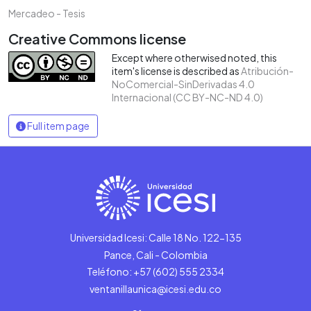
Mercadeo - Tesis
Creative Commons license
Except where otherwised noted, this
item's license is described as
Atribución-
NoComercial-SinDerivadas 4.0
Internacional (CC BY-NC-ND 4.0)
Full item page
Universidad Icesi: Calle 18 No. 122-135
Pance, Cali - Colombia
Teléfono: +57 (602) 555 2334
ventanillaunica@icesi.edu.co