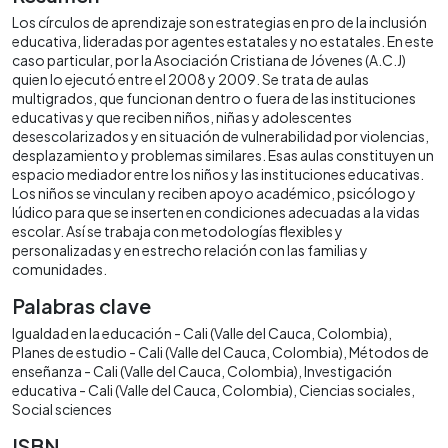
Los círculos de aprendizaje son estrategias en pro de la inclusión
educativa, lideradas por agentes estatales y no estatales. En este
caso particular, por la Asociación Cristiana de Jóvenes (A.C.J)
quien lo ejecutó entre el 2008 y 2009. Se trata de aulas
multigrados, que funcionan dentro o fuera de las instituciones
educativas y que reciben niños, niñas y adolescentes
desescolarizados y en situación de vulnerabilidad por violencias,
desplazamiento y problemas similares. Esas aulas constituyen un
espacio mediador entre los niños y las instituciones educativas.
Los niños se vinculan y reciben apoyo académico, psicólogo y
lúdico para que se inserten en condiciones adecuadas a la vidas
escolar. Así se trabaja con metodologías flexibles y
personalizadas y en estrecho relación con las familias y
comunidades.
Palabras clave
Igualdad en la educación - Cali (Valle del Cauca, Colombia)
Planes de estudio - Cali (Valle del Cauca, Colombia)
Métodos de
enseñanza - Cali (Valle del Cauca, Colombia)
Investigación
educativa - Cali (Valle del Cauca, Colombia)
Ciencias sociales
Social sciences
ISBN