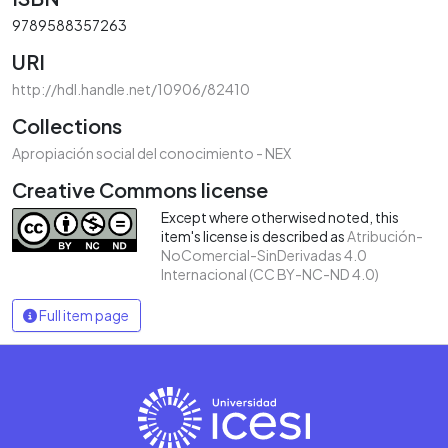
9789588357263
URI
http://hdl.handle.net/10906/82410
Collections
Apropiación social del conocimiento - NEX
Creative Commons license
Except where otherwised noted, this
item's license is described as
Atribución-
NoComercial-SinDerivadas 4.0
Internacional (CC BY-NC-ND 4.0)
Full item page