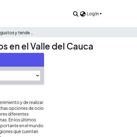
Log In
Preferencias, gustos y tendencias de los parques temáticos en el Valle del Cauca
s en el Valle del Cauca
nimiento y de realizar
muchas opciones de ocio
ores diferentes
as. En los últimos
mportante en el mundo
egiones que cuentan
s.