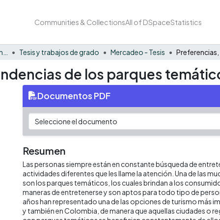
Communities & Collections
All of DSpace
Statistics
Facultad de Negocios y Economía
Tesis y trabajos de grado
Mercadeo - Tesis
endencias de los parques temático
Documentos PDF
Resumen
Las personas siempre están en constante búsqueda de entrete
actividades diferentes que les llame la atención. Una de las 
son los parques temáticos, los cuales brindan a los consumid
maneras de entretenerse y son aptos para todo tipo de person
años han representado una de las opciones de turismo más i
y también en Colombia, de manera que aquellas ciudades o r
con parques temáticos se benefician constantemente de ello