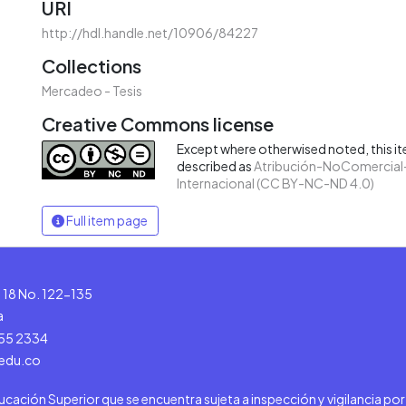
URI
http://hdl.handle.net/10906/84227
Collections
Mercadeo - Tesis
Creative Commons license
Except where otherwised noted, this ite
described as
Atribución-NoComercial-
Internacional (CC BY-NC-ND 4.0)
Full item page
le 18 No. 122-135
a
555 2334
.edu.co
ducación Superior que se encuentra sujeta a inspección y vigilancia po