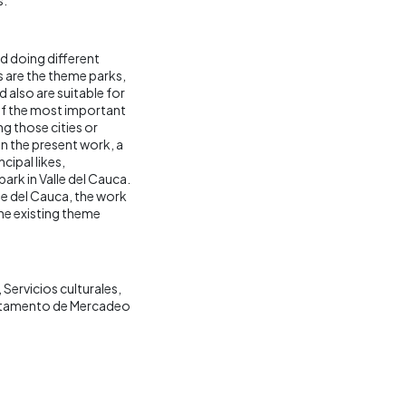
d doing different
s are the theme parks,
 also are suitable for
 of the most important
g those cities or
n the present work, a
cipal likes,
rk in Valle del Cauca.
lle del Cauca, the work
the existing theme
Servicios culturales
tamento de Mercadeo