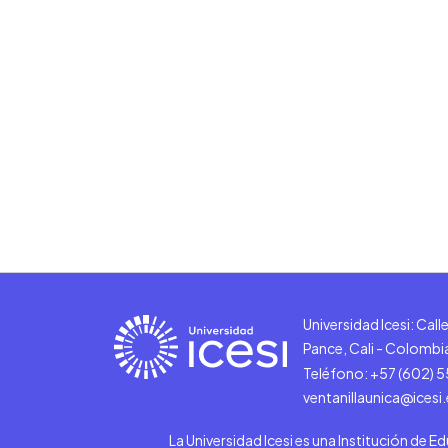
Universidad Icesi: Cal
Pance, Cali - Colombi
Teléfono: +57 (602) 
ventanillaunica@icesi
La Universidad Icesi es una Institución de E