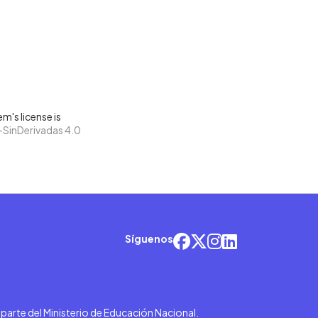
m's license is
SinDerivadas 4.0
Síguenos
r parte del Ministerio de Educación Nacional.