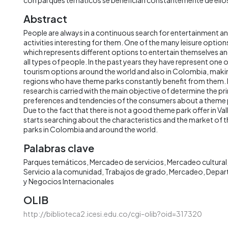
Abstract
People are always in a continuous search for entertainment an
activities interesting for them. One of the many leisure option
which represents different options to entertain themselves and
all types of people. In the past years they have represent one
tourism options around the world and also in Colombia, makin
regions who have theme parks constantly benefit from them. I
research is carried with the main objective of determine the prin
preferences and tendencies of the consumers about a theme pa
Due to the fact that there is not a good theme park offer in Va
starts searching about the characteristics and the market of 
parks in Colombia and around the world.
Palabras clave
Parques temáticos
Mercadeo de servicios
Mercadeo cultural
Servicio a la comunidad
Trabajos de grado
Mercadeo
Depar
y Negocios Internacionales
OLIB
http://biblioteca2.icesi.edu.co/cgi-olib?oid=317320