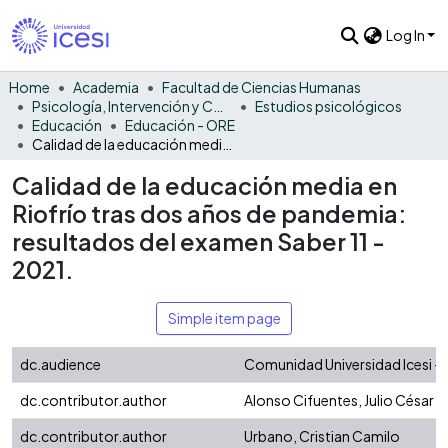
Log In
Home
Academia
Facultad de Ciencias Humanas
Psicología, Intervención y Comportamiento
Estudios psicológicos
Educación
Educación - ORE
Calidad de la educación media en Riofrío tras dos años de pandemia: resultados del examen Saber 11 - 2021.
Calidad de la educación media en
Riofrío tras dos años de pandemia:
resultados del examen Saber 11 -
2021.
Simple item page
dc.audience
Comunidad Universidad Icesi - 
dc.contributor.author
Alonso Cifuentes, Julio César
dc.contributor.author
Urbano, Cristian Camilo