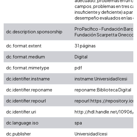
adecuado, problemas en un ca
campos, problemas en tres cam
insuficiente y deficiente) a parti
desempeño evaluados en las c
ProPacífico - Fundación Barco
dc.description.sponsorship
Fundación Scarpetta Gnecco
dc.format.extent
31 páginas
dc.format.medium
Digital
dc.format.mimetype
pdf
dc.identifier.instname
instname:Universidad Icesi
dc.identifier.reponame
reponame:Biblioteca Digital
dc.identifier.repourl
repourl:https://repository.ice
dc.identifier.uri
http://hdl.handle.net/10906/
dc.language.iso
spa
dc.publisher
Universidad Icesi