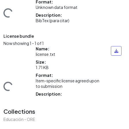
Format:
Unknown data format
ding...
Description:
BibTex (para citar)
License bundle
Now showing
1 - 1 of 1
Name:
license.txt
Size:
1.71 KB
Format:
Item-specific license agreed upon
to submission
ding...
Description:
Collections
Educación - ORE