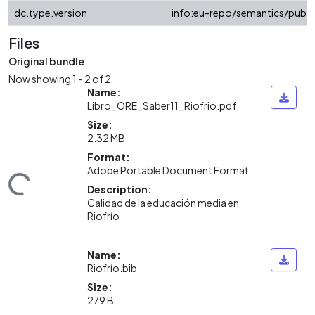
dc.type.version
info:eu-repo/semantics/publi
Files
Original bundle
Now showing
1 - 2 of 2
Name:
Libro_ORE_Saber11_Riofrio.pdf
Size:
2.32 MB
Format:
Adobe Portable Document Format
ding...
Description:
Calidad de la educación media en
Riofrío
Name:
Riofrío.bib
Size:
279 B