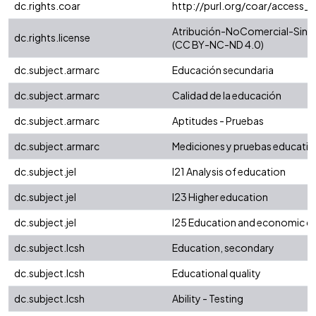
dc.rights.coar
http://purl.org/coar/access_r
Atribución-NoComercial-SinDer
dc.rights.license
(CC BY-NC-ND 4.0)
dc.subject.armarc
Educación secundaria
dc.subject.armarc
Calidad de la educación
dc.subject.armarc
Aptitudes - Pruebas
dc.subject.armarc
Mediciones y pruebas educativ
dc.subject.jel
I21 Analysis of education
dc.subject.jel
I23 Higher education
dc.subject.jel
I25 Education and economic 
dc.subject.lcsh
Education, secondary
dc.subject.lcsh
Educational quality
dc.subject.lcsh
Ability - Testing