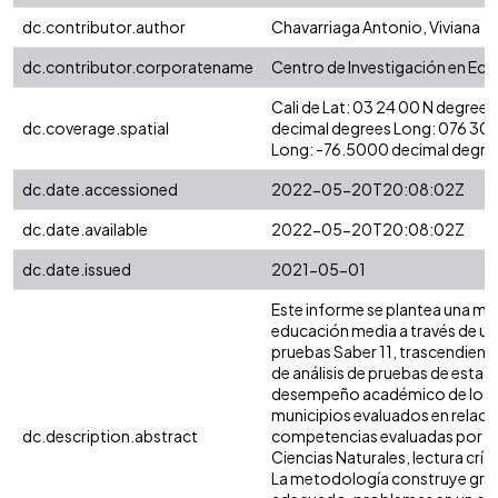
dc.contributor.author
Chavarriaga Antonio, Viviana
dc.contributor.corporatename
Centro de Investigación en Eco
Cali de Lat: 03 24 00 N degree
dc.coverage.spatial
decimal degrees Long: 076 30
Long: -76.5000 decimal degre
dc.date.accessioned
2022-05-20T20:08:02Z
dc.date.available
2022-05-20T20:08:02Z
dc.date.issued
2021-05-01
Este informe se plantea una mira
educación media a través de un a
pruebas Saber 11, trascendiendo
de análisis de pruebas de estado
desempeño académico de los e
municipios evaluados en relació
dc.description.abstract
competencias evaluadas por el
Ciencias Naturales, lectura crít
La metodología construye grup