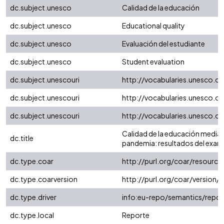
dc.subject.unesco
Calidad de la educación
dc.subject.unesco
Educational quality
dc.subject.unesco
Evaluación del estudiante
dc.subject.unesco
Student evaluation
dc.subject.unescouri
http://vocabularies.unesco.o
dc.subject.unescouri
http://vocabularies.unesco.o
dc.subject.unescouri
http://vocabularies.unesco.
Calidad de la educación media e
dc.title
pandemia: resultados del exame
dc.type.coar
http://purl.org/coar/resourc
dc.type.coarversion
http://purl.org/coar/versio
dc.type.driver
info:eu-repo/semantics/repor
dc.type.local
Reporte