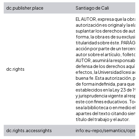
dc.publisher.place
Santiago de Cali
EL AUTOR, expresa que la obra 
autorización es original y la ela
suplantar los derechos de autor 
forma, la obra es de su exclusiva
titularidad sobre éste. PARÁGR
acción por parte de un tercero 
autor sobre el artículo, folleto 
AUTOR, asumirá la responsabilid
defensa de los derechos aquí a
dc.rights
efectos, la Universidad Icesi a
buena fe. Esta autorización, per
de forma indefinida, para que e
establecidos en la Ley 23 de 198
y jurisprudencia vigente al res
este con fines educativos. Tod
sea la biblioteca o en medio el
apartes del texto citando siempr
título del trabajo y el autor.
dc.rights.accessrights
info:eu-repo/semantics/open